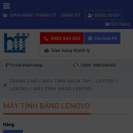
GIAN HÀNG THANH LÝ
ĐĂNG KÝ
ĐĂNG NHẬP
Giỏ hàng
0983.643.653
Cấu hình PC
Gian hàng thanh lý
Tư vấn khách hàng
CSKH: 0983.643.653
TRANG CHỦ
/
MÁY TÍNH XÁCH TAY - LAPTOP
/
LENOVO
/
MÁY TÍNH BẢNG LENOVO
MÁY TÍNH BẢNG LENOVO
Hãng