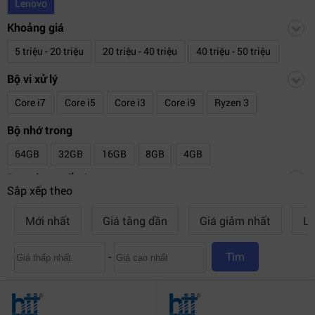
Lenovo
Khoảng giá
5 triệu - 20 triệu
20 triệu - 40 triệu
40 triệu - 50 triệu
20 triệu - 25 triệu
25 triệu - 30 triệu
30 triệu - 35 triệu
Bộ vi xử lý
Core i7
Core i5
Core i3
Core i9
Ryzen 3
35 triệu - 40 triệu
40 triệu - 45 triệu
45 triệu - 50 triệu
Ryzen 9
Ryzen 7
Ryzen 5
Bộ nhớ trong
Trên 50 Triệu
64GB
32GB
16GB
8GB
4GB
Dung lượng ổ cứng
Sắp xếp theo
2TB
1TB
512GB SSD
256GB SSD
4 TB
Mới nhất
Giá tăng dần
Giá giảm nhất
Lư
128GB SSD
-
Tìm