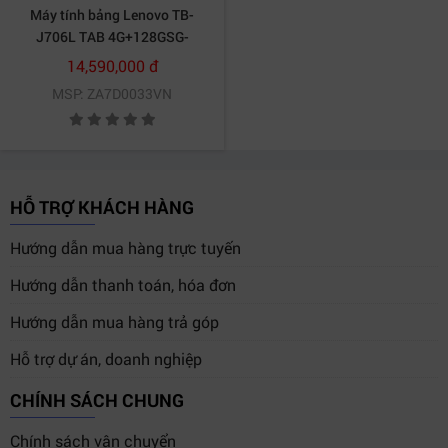
Máy tính bảng Lenovo TB-
J706L TAB 4G+128GSG-
VN_ZA7D0033VN
14,590,000 đ
MSP: ZA7D0033VN
HỖ TRỢ KHÁCH HÀNG
Hướng dẫn mua hàng trực tuyến
Hướng dẫn thanh toán, hóa đơn
Hướng dẫn mua hàng trả góp
Hỗ trợ dự án, doanh nghiệp
CHÍNH SÁCH CHUNG
Chính sách vận chuyển