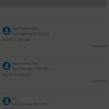
Hiệu năng
thach Nguyenngoc
CPU:
Intel® Xeon® E-2224 3.4GHz upto 4.6Ghz, 8M
Ngày tham gia: 07-03-2024
cache, 4C/4T, turbo (71W)
Đã viết: 11 đánh giá
2 years ago
RAM:
1 x 8GB PC4-21300 2666MHz ECC Unbuffered
DIMMs (4 UDIMM slots)
Huỳnh Hoàng Thận
Ổ cứng:
1TB 7.2k RPM SATA 3.5'' cabled HDD
Ngày tham gia: 07-03-2024
Đã viết: 20 đánh giá
2 years ago
Tuy là chiếc máy nhỏ bé nhưng
Dell PowerEdge T140
42DEFT140 - 501
hoạt động hiệu quả và mạnh mẽ hơn
linh
Ngày tham gia: 09-11-2021
với sức mạnh của bộ vi xử lý CPU
Intel® Xeon® E-2224