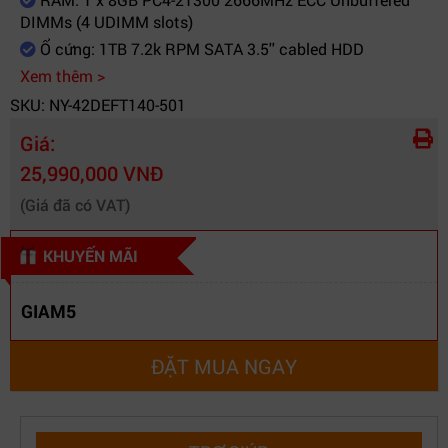
Factor
DIMMs (4 UDIMM slots)
Power
365W Fixed Power (1/1)
Ổ cứng: 1TB 7.2k RPM SATA 3.5'' cabled HDD
Supply
Xem thêm >
Bảo
36 tháng
SKU: NY-42DEFT140-501
hành
Giá:
25,990,000 VNĐ
(Giá đã có VAT)
KHUYẾN MÃI
GIAM5
ĐẶT MUA NGAY