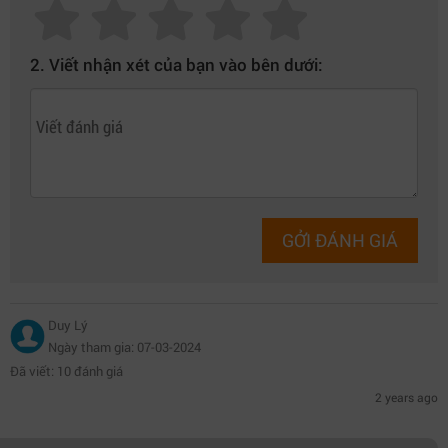
hiệu quả và hoạt động êm ái hơn, không gây ra tiếng ồn
khó chịu.
2. Viết nhận xét của bạn vào bên dưới:
GỞI ĐÁNH GIÁ
Duy Lý
Ngày tham gia: 07-03-2024
Đã viết: 10 đánh giá
2 years ago