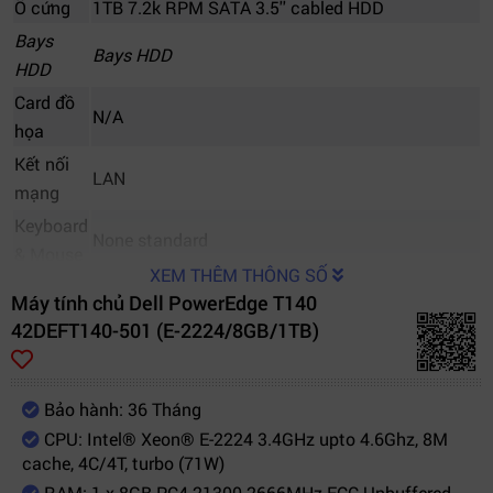
Ổ cứng
1TB 7.2k RPM SATA 3.5'' cabled HDD
Bays
Bays HDD
HDD
Card đồ
N/A
họa
Kết nối
LAN
mạng
Keyboard
None standard
& Mouse
XEM THÊM THÔNG SỐ
PCI-Express Slots: 4 PCIe Slots: 1x8 Gen3 (x16
Máy tính chủ Dell PowerEdge T140
Cổng kết
connector) FH/HL,1x8 Gen3 (x8 connector)
42DEFT140-501 (E-2224/8GB/1TB)
nối
FH/HL,1x4 Gen3 (x8 connector) FH/HL,1x1 Gen3
(x1 connector) FH/HL
Hệ điều
Bảo hành: 36 Tháng
hành
CPU: Intel® Xeon® E-2224 3.4GHz upto 4.6Ghz, 8M
cache, 4C/4T, turbo (71W)
Form
Tower
RAM: 1 x 8GB PC4-21300 2666MHz ECC Unbuffered