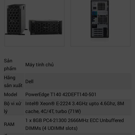
Sản
Máy tính chủ
phẩm
Hãng
Dell
sản xuất
Model
PowerEdge T140 42DEFT140-501
Bộ vi xử
Intel® Xeon® E-2224 3.4GHz upto 4.6Ghz, 8M
lý
cache, 4C/4T, turbo (71W)
1 x 8GB PC4-21300 2666MHz ECC Unbuffered
RAM
DIMMs (4 UDIMM slots)