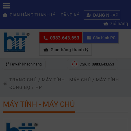
GIAN HÀNG THANH LÝ
ĐĂNG KÝ
ĐĂNG NHẬP
Giỏ hàng
0983.643.653
Cấu hình PC
Gian hàng thanh lý
Tư vấn khách hàng
CSKH: 0983.643.653
TRANG CHỦ
/
MÁY TÍNH - MÁY CHỦ
/
MÁY TÍNH
ĐỒNG BỘ
/
HP
MÁY TÍNH - MÁY CHỦ