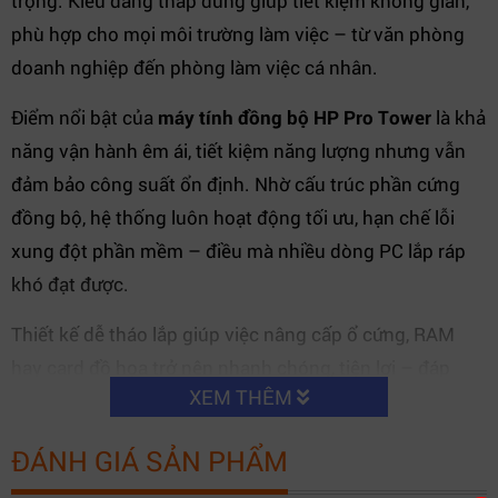
trọng. Kiểu dáng tháp đứng giúp tiết kiệm không gian,
phù hợp cho mọi môi trường làm việc – từ văn phòng
doanh nghiệp đến phòng làm việc cá nhân.
Điểm nổi bật của
máy tính đồng bộ HP Pro Tower
là khả
năng vận hành êm ái, tiết kiệm năng lượng nhưng vẫn
đảm bảo công suất ổn định. Nhờ cấu trúc phần cứng
đồng bộ, hệ thống luôn hoạt động tối ưu, hạn chế lỗi
xung đột phần mềm – điều mà nhiều dòng PC lắp ráp
khó đạt được.
Thiết kế dễ tháo lắp giúp việc nâng cấp ổ cứng, RAM
hay card đồ họa trở nên nhanh chóng, tiện lợi – đáp
XEM THÊM
ứng nhu cầu phát triển của doanh nghiệp trong tương
lai.
ĐÁNH GIÁ SẢN PHẨM