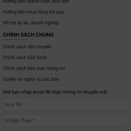
Hướng dẫn thanh toán, hóa đơn
mang lại hiệu quả tối đa cho mọi công việc.
Hướng dẫn mua hàng trả góp
Mọi chi tiết xin vui lòng liên hệ:
Hỗ trợ dự án, doanh nghiệp
CÔNG TY TNHH THƯƠNG MẠI DỊCH VỤ HỢP THÀNH
THỊNH
CHÍNH SÁCH CHUNG
Địa chỉ:
406/55 Cộng Hòa, Phường Tân Bình, Thành phố
Chính sách vận chuyển
Hồ Chí Minh
Chính sách bảo hành
Website:
https://htt.com.vn
Chính sách bảo mật thông tin
Quyền và nghĩa vụ các bên
Mời bạn nhập email để nhận thông tin khuyến mãi