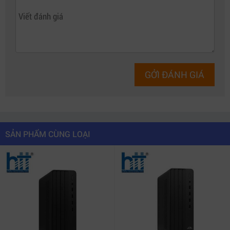
14700 – Sức mạnh cho mọi tác vụ
Trái tim của
máy tính để bàn HP Pro Tower 400 G9
là bộ
vi xử lý
Intel Core i7-14700
thế hệ 14 với 20 nhân và 28
luồng – mang đến hiệu năng vượt trội. Bạn có thể xử lý
các tác vụ văn phòng, phần mềm quản lý, chỉnh sửa
GỞI ĐÁNH GIÁ
ảnh, dựng video cơ bản hay thậm chí chạy máy ảo mà
vẫn mượt mà.
Kết hợp với RAM 16GB DDR5 tốc độ cao và ổ cứng SSD
SẢN PHẨM CÙNG LOẠI
512GB,
máy tính HP chính hãng
giúp khởi động chỉ
trong vài giây, truy cập dữ liệu nhanh gấp nhiều lần so
với HDD truyền thống. Điều này giúp doanh nghiệp tiết
kiệm thời gian, nâng cao hiệu suất làm việc.
Card đồ họa tích hợp Intel UHD 770 cho phép xử lý hình
ảnh, hiển thị video độ phân giải cao, hỗ trợ kết nối đa