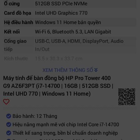
Ổ cứng
512GB SSD PCIe NVMe
Card đồ họa
Intel UHD Graphics 770
Hệ điều hành
Windows 11 Home bản quyền
Kết nối
Wi-Fi 6, Bluetooth 5.3, LAN Gigabit
Cổng giao
USB-C, USB-A, HDMI, DisplayPort, Audio
tiếp
In/Out
Kích thước
15.5 x 30.3 x 33.7 cm
Trọng lượng
Khoảng 5.2 kg
XEM THÊM THÔNG SỐ
Bảo hành
12 tháng chính hãng
Máy tính để bàn đồng bộ HP Pro Tower 400
G9 AZ6F3PT (i7-14700 | 16GB | 512GB SSD |
Intel UHD 770 | Windows 11 Home)
Bảo hành: 12 Tháng
Hiệu năng mạnh mẽ với chip Intel Core i7-14700
Thiết kế sang trọng, bền bỉ chuẩn doanh nghiệp