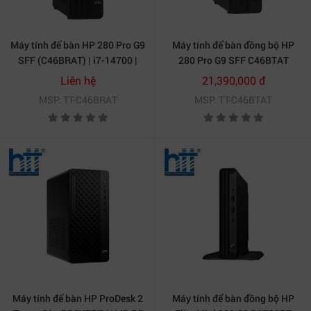
màn hình – cực kỳ phù hợp cho nhu cầu giám sát, trình
chiếu hoặc thiết kế cơ bản.
Máy tính để bàn HP 280 Pro G9
Máy tính để bàn đồng bộ HP
SFF (C46BRAT) | i7-14700 |
280 Pro G9 SFF C46BTAT
RAM 8GB | SSD 512GB | Win 11
(Intel Core i7-14700(20*2.1),
Liên hệ
21,390,000 đ
| Màu đen
16G, 512GSSD, WL/BT, KB/M,
MSP: TT-C46BRAT
MSP: TT-C46BTAT
W11SL)
Máy tính để bàn HP ProDesk 2
Máy tính để bàn đồng bộ HP