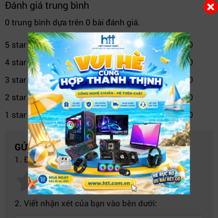
Đánh giá trung bình
0 trung bình dựa trên 0 bài đánh giá.
5 star
0
4 star
0
3 star
0
2 star
0
1 star
0
GỬI NHẬN XÉT CỦA BẠN
1. Đánh giá của bạn về sản phẩm này:
Máy tính HP Pro Tower 400 G9 – thiết kế sang trọng, bền bỉ.
2. Viết nhận xét của bạn vào bên dưới:
2. Hiệu năng mạnh mẽ từ Intel Core i7-