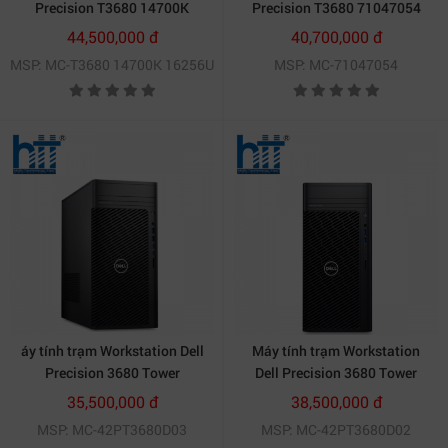
Precision T3680 14700K
Precision T3680 71047054
16256U
44,500,000 đ
40,700,000 đ
MSP: MC-T3680 14700K 16256U
MSP: MC-71047054
Cổng HDMI 2.0 và DisplayPort 1.4a hỗ trợ xuất hình ảnh.
áy tính trạm Workstation Dell
Máy tính trạm Workstation
Precision 3680 Tower
Dell Precision 3680 Tower
42PT3680D03
42PT3680D02
4. Lựa chọn lý tưởng cho doanh nghiệp
35,500,000 đ
38,500,000 đ
và chuyên gia
MSP: MC-42PT3680D03
MSP: MC-42PT3680D02