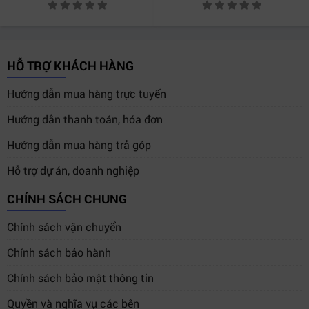
Với sự kết hợp của
hiệu năng vượt trội, lưu trữ linh hoạt
và thiết kế tiết kiệm không gian
, DELL Precision 3460
SFF là công cụ hỗ trợ đắc lực cho các công việc yêu
HỖ TRỢ KHÁCH HÀNG
cầu xử lý chuyên sâu.
Hướng dẫn mua hàng trực tuyến
Nếu bạn đang tìm kiếm
máy tính trạm bền bỉ, ổn định
và hiệu quả
cho doanh nghiệp hay phòng làm việc cá
Hướng dẫn thanh toán, hóa đơn
nhân, đây chính là lựa chọn không thể bỏ qua.
Hướng dẫn mua hàng trả góp
Hỗ trợ dự án, doanh nghiệp
CHÍNH SÁCH CHUNG
Chính sách vận chuyển
5. Thông Tin liên Hệ
Đi cùng với đó công ty
HỢP THÀNH THỊNH
còn cung
Chính sách bảo hành
cấp thêm các hãng khác như:
Asus , Lenovo , HP, ...
Chính sách bảo mật thông tin
Không chỉ cung cấp sản phẩm, chúng tôi còn có dịch
Quyền và nghĩa vụ các bên