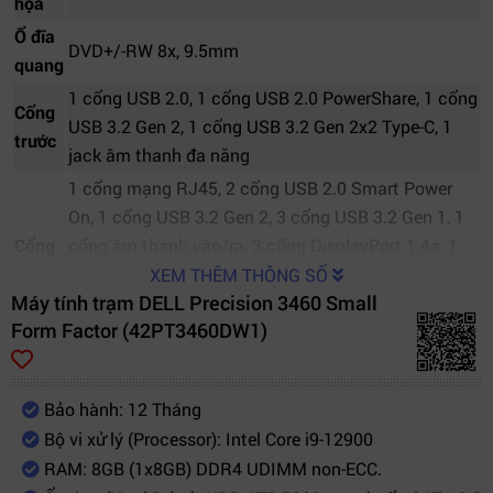
họa
Ổ đĩa
DVD+/-RW 8x, 9.5mm
quang
1 cổng USB 2.0, 1 cổng USB 2.0 PowerShare, 1 cổng
Cổng
USB 3.2 Gen 2, 1 cổng USB 3.2 Gen 2x2 Type-C, 1
trước
jack âm thanh đa năng
1 cổng mạng RJ45, 2 cổng USB 2.0 Smart Power
On, 1 cổng USB 3.2 Gen 2, 3 cổng USB 3.2 Gen 1, 1
Cổng
cổng âm thanh vào/ra, 3 cổng DisplayPort 1.4a, 1
sau
cổng video tùy chọn (HDMI 2.0b/DisplayPort 1.4a
XEM THÊM THÔNG SỐ
Máy tính trạm DELL Precision 3460 Small
HBR3/VGA/USB-C DisplayPort Alt Mode), 1 cổng
Form Factor (42PT3460DW1)
Serial/PS2 tùy chọn
Hệ
Windows 10 Pro for Workstations (4 Cores Plus) –
điều
Tiếng Anh
Bảo hành: 12 Tháng
hành
Bộ vi xử lý (Processor): Intel Core i9-12900
Phụ
RAM: 8GB (1x8GB) DDR4 UDIMM non-ECC.
kiện
Chuột có dây Dell MS116 màu đen + Bàn phím có