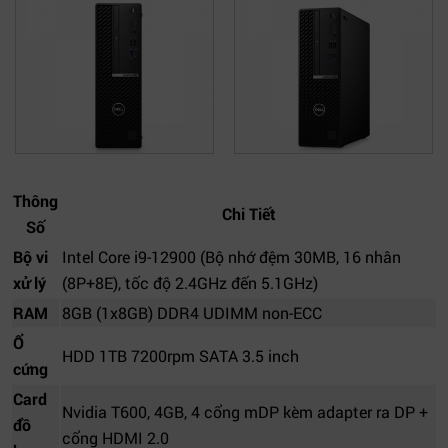
Thông
Chi Tiết
Số
Bộ vi
Intel Core i9-12900 (Bộ nhớ đệm 30MB, 16 nhân
xử lý
(8P+8E), tốc độ 2.4GHz đến 5.1GHz)
RAM
8GB (1x8GB) DDR4 UDIMM non-ECC
Ổ
HDD 1TB 7200rpm SATA 3.5 inch
cứng
Card
Nvidia T600, 4GB, 4 cổng mDP kèm adapter ra DP +
đồ
cổng HDMI 2.0