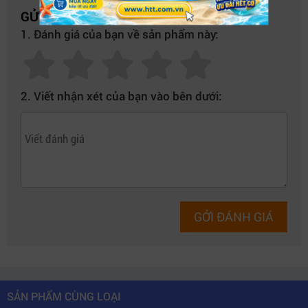
GỬI NHẬN XÉT CỦA BẠN
1. Đánh giá của bạn về sản phẩm này:
2. Viết nhận xét của bạn vào bên dưới:
Hiệu năng mạnh mẽ trong thiết kế nhỏ gọn.
2. Bộ nhớ và lưu trữ tối ưu cho công
GỞI ĐÁNH GIÁ
việc chuyên nghiệp
Máy được trang bị
8GB RAM DDR4 UDIMM non-ECC
,
giúp bạn mở nhiều ứng dụng và xử lý đa nhiệm hiệu quả
mà không bị giật lag.
SẢN PHẨM CÙNG LOẠI