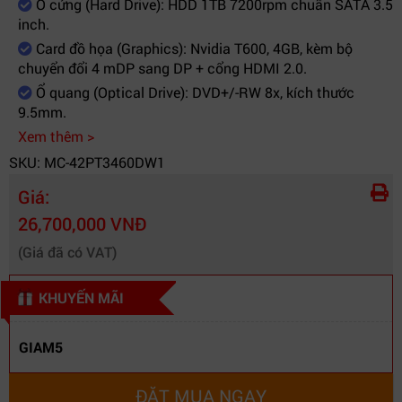
Ổ cứng (Hard Drive): HDD 1TB 7200rpm chuẩn SATA 3.5
kèm
dây Dell KB216 màu đen (Tiếng Anh)
inch.
theo
Card đồ họa (Graphics): Nvidia T600, 4GB, kèm bộ
chuyển đổi 4 mDP sang DP + cổng HDMI 2.0.
Ổ quang (Optical Drive): DVD+/-RW 8x, kích thước
9.5mm.
Xem thêm >
SKU: MC-42PT3460DW1
Giá:
26,700,000 VNĐ
(Giá đã có VAT)
KHUYẾN MÃI
GIAM5
ĐẶT MUA NGAY