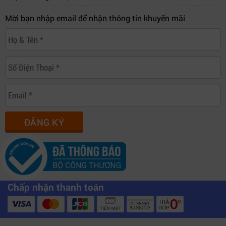
vụ sửa chữa chuyên nghiệp sau bảo hành cho các thiết
Mời bạn nhập email để nhận thông tin khuyến mãi
bị như: Màn hình, thiết bị mạng, máy in, máy tính, máy
chiếu, ups,... Đồng hành và hỗ trợ tận tâm cho các anh
em kỹ thuật, IT, và các cửa hàng tin học.
Địa chỉ:
406/55 Cộng Hòa, Phường 13, Quận Tân Bình,
Thành Phố Hồ Chí Minh
Website: https://htt.com.vn/
ĐĂNG KÝ
Chấp nhận thanh toán