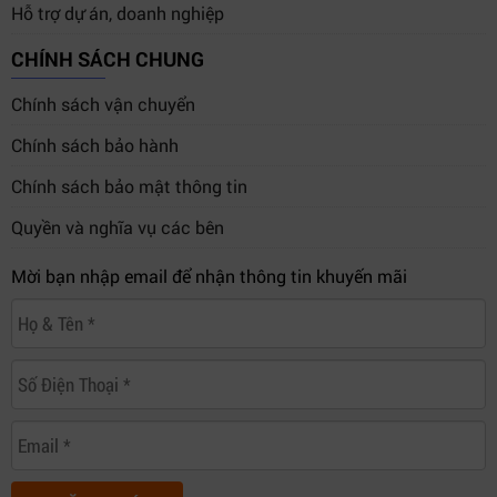
Hỗ trợ dự án, doanh nghiệp
mạnh mẽ nhưng vẫn tiết kiệm không gian, đây chính là
ứng viên xứng đáng.
CHÍNH SÁCH CHUNG
Chính sách vận chuyển
Mọi chi tiết xin vui lòng liên hệ:
Chính sách bảo hành
CÔNG TY TNHH THƯƠNG MẠI DỊCH VỤ HỢP THÀNH
Chính sách bảo mật thông tin
THỊNH
Địa chỉ:
406/55 Cộng Hòa, Phường Tân Bình, Thành phố
Quyền và nghĩa vụ các bên
Hồ Chí Minh
Mời bạn nhập email để nhận thông tin khuyến mãi
Website:
https://htt.com.vn