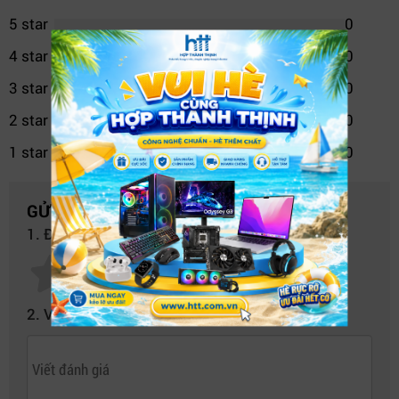
5 star
0
4 star
0
3 star
0
2 star
0
1 star
0
GỬI NHẬN XÉT CỦA BẠN
1. Đánh giá của bạn về sản phẩm này:
Cấu hình mạnh mẽ Intel Core i7-12700 trên HP Z2 SFF G9
2. Hiệu năng vượt trội với Intel Core i7-
12700 12 nhân
2. Viết nhận xét của bạn vào bên dưới:
Trái tim của
HP Z2 SFF G9 Workstation 4N3T6AV-I7
là
bộ vi xử lý
Intel Core i7-12700
thế hệ 12 – 12 nhân, 20
luồng với xung nhịp cơ bản 2.10GHz và bộ nhớ đệm lên
đến 25MB. Nhờ đó, máy có khả năng xử lý mượt mà các