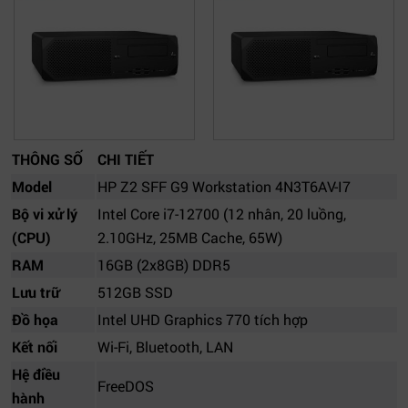
THÔNG SỐ
CHI TIẾT
Model
HP Z2 SFF G9 Workstation 4N3T6AV-I7
Bộ vi xử lý
Intel Core i7-12700 (12 nhân, 20 luồng,
(CPU)
2.10GHz, 25MB Cache, 65W)
RAM
16GB (2x8GB) DDR5
Lưu trữ
512GB SSD
Đồ họa
Intel UHD Graphics 770 tích hợp
Kết nối
Wi-Fi, Bluetooth, LAN
Hệ điều
FreeDOS
hành