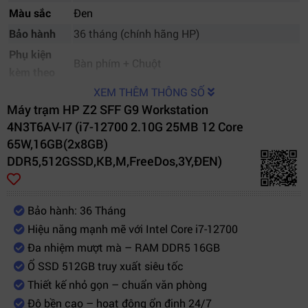
Màu sắc
Đen
Bảo hành
36 tháng (chính hãng HP)
Phụ kiện
Bàn phím + Chuột
kèm theo
XEM THÊM THÔNG SỐ
Máy trạm HP Z2 SFF G9 Workstation
4N3T6AV-I7 (i7-12700 2.10G 25MB 12 Core
65W,16GB(2x8GB)
DDR5,512GSSD,KB,M,FreeDos,3Y,ĐEN)
Bảo hành: 36 Tháng
Hiệu năng mạnh mẽ với Intel Core i7-12700
Đa nhiệm mượt mà – RAM DDR5 16GB
Ổ SSD 512GB truy xuất siêu tốc
Thiết kế nhỏ gọn – chuẩn văn phòng
Độ bền cao – hoạt động ổn định 24/7