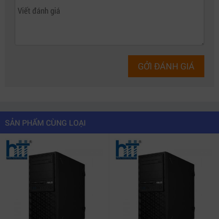
bỉ.
2. Thiết kế chuẩn Workstation – Bền bỉ,
tối ưu cho không gian làm việc
Asus E500 G912900016Z
sở hữu kiểu dáng mạnh mẽ,
vỏ thép chắc chắn cùng gam màu đen sang trọng.
GỞI ĐÁNH GIÁ
Thiết kế tối ưu không gian với khả năng tản nhiệt vượt
trội, giúp máy vận hành ổn định trong thời gian dài.
Với bo mạch chủ chipset Intel W680 – chuẩn dành cho
SẢN PHẨM CÙNG LOẠI
workstation chuyên nghiệp – Asus E500 đảm bảo khả
năng hoạt động ổn định, tương thích tốt với các linh
kiện hiệu năng cao và hỗ trợ nhiều cổng kết nối mở
rộng.