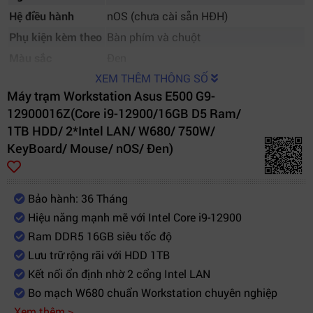
Hệ điều hành
nOS (chưa cài sẵn HĐH)
Phụ kiện kèm theo
Bàn phím và chuột
Màu sắc
Đen
XEM THÊM THÔNG SỐ
Máy trạm Workstation Asus E500 G9-
12900016Z(Core i9-12900/16GB D5 Ram/
1TB HDD/ 2*Intel LAN/ W680/ 750W/
KeyBoard/ Mouse/ nOS/ Đen)
Bảo hành: 36 Tháng
Hiệu năng mạnh mẽ với Intel Core i9-12900
Ram DDR5 16GB siêu tốc độ
Lưu trữ rộng rãi với HDD 1TB
Kết nối ổn định nhờ 2 cổng Intel LAN
Bo mạch W680 chuẩn Workstation chuyên nghiệp
Xem thêm >