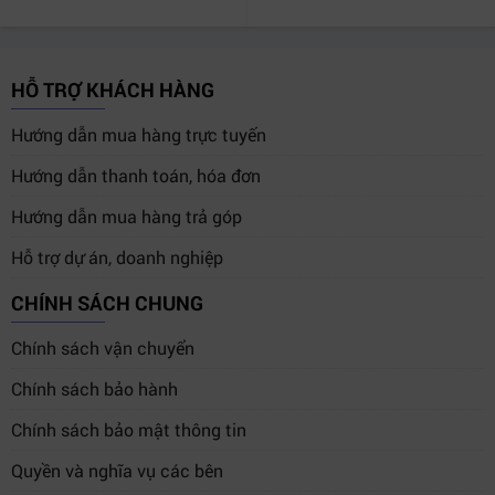
HỖ TRỢ KHÁCH HÀNG
Hướng dẫn mua hàng trực tuyến
Hướng dẫn thanh toán, hóa đơn
Hướng dẫn mua hàng trả góp
Hỗ trợ dự án, doanh nghiệp
CHÍNH SÁCH CHUNG
Chính sách vận chuyển
Asus E500 G912900016Z – Chuyên nghiệp từ hiệu năng đến
độ bền.
Chính sách bảo hành
4. Ứng dụng mạnh mẽ trong các lĩnh
Chính sách bảo mật thông tin
vực chuyên biệt
Workstation Asus E500 G912900016Z
được thiết kế
Quyền và nghĩa vụ các bên