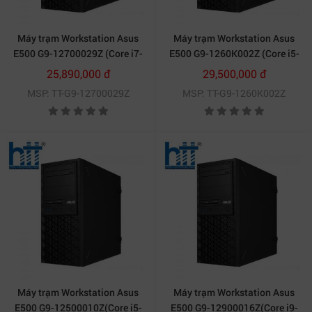
Máy trạm Workstation Asus
Máy trạm Workstation Asus
E500 G9-12700029Z (Core i7-
E500 G9-1260K002Z (Core i5-
12700/16GB D5 Ram/ 512GB-
12600K/ 8 GB/ 1TB HDD/ VGA
25,890,000 đ
29,500,000 đ
PCIE SSD/ 2*Intel LAN/ W680/
onboard/ NoOS)
MSP: TT-G9-12700029Z
MSP: TT-G9-1260K002Z
550W/ KeyBoard/ Mouse/
nOS/ Đen)
Máy trạm Asus E500 G912900016Z – Xử lý đồ họa và
render cực nhanh.
Máy trạm Workstation Asus
Máy trạm Workstation Asus
3. Hiệu suất mạng ổn định với 2 cổng
E500 G9-12500010Z(Core i5-
E500 G9-12900016Z(Core i9-