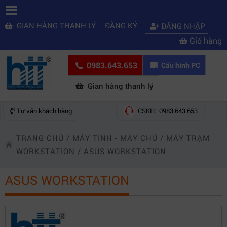
GIAN HÀNG THANH LÝ
ĐĂNG KÝ
ĐĂNG NHẬP
Giỏ hàng
0983.643.653
Cấu hình PC
Gian hàng thanh lý
Tư vấn khách hàng
CSKH: 0983.643.653
TRANG CHỦ
/
MÁY TÍNH - MÁY CHỦ
/
MÁY TRẠM
WORKSTATION
/
ASUS WORKSTATION
ASUS WORKSTATION