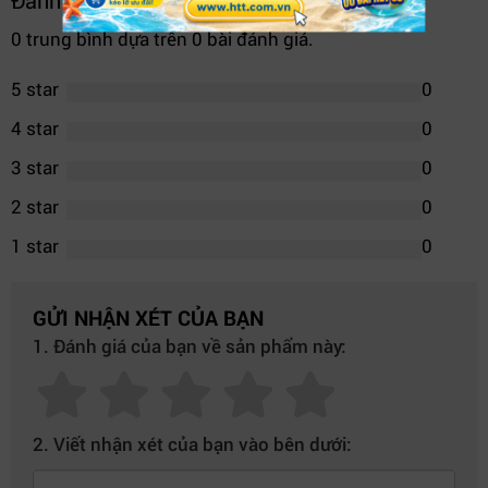
Đánh giá trung bình
0 trung bình dựa trên 0 bài đánh giá.
5 star
0
4 star
0
3 star
0
2 star
0
1 star
0
GỬI NHẬN XÉT CỦA BẠN
1. Đánh giá của bạn về sản phẩm này:
2. Viết nhận xét của bạn vào bên dưới:
Asus E500 G912900016Z – Hiệu năng vượt trội, thiết kế bền