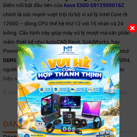
Điểm nổi bật đầu tiên của
Asus E500 G912900016Z
chính là sức mạnh vượt trội từ bộ vi xử lý Intel Core i9-
12900 – dòng CPU thế hệ thứ 12 với 16 nhân và 24
luồng. Cấu hình này giúp máy xử lý mượt mà các phần
mềm thiết kế như AutoCAD, Revit, SolidWorks, hay
Premiere Pro mà không giật lag. Kết hợp cùng bộ nhớ
DDR5 16GB
cho tốc độ xử lý cao hơn 50% so với DDR4,
người dùng có thể mở đồng thời nhiều tác vụ, tối ưu
hiệu suất làm việc.
Ổ cứng 1TB HDD mang lại không gian lưu trữ lớn, phù
hợp cho việc lưu dữ liệu dự án, bản vẽ, video dung lượng
XEM THÊM
cao. Ngoài ra, người dùng có thể dễ dàng nâng cấp
thêm SSD M.2 NVMe để tăng tốc độ khởi động và truy
ĐÁNH GIÁ SẢN PHẨM
xuất dữ liệu.