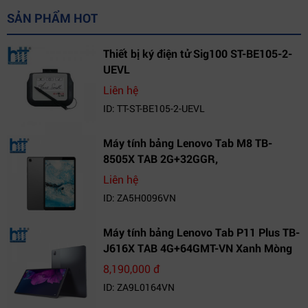
SẢN PHẨM HOT
Thiết bị ký điện tử Sig100 ST-BE105-2-
UEVL
Liên hệ
ID: TT-ST-BE105-2-UEVL
Máy tính bảng Lenovo Tab M8 TB-
8505X TAB 2G+32GGR,
VN_ZA5H0096VN
Liên hệ
ID: ZA5H0096VN
Máy tính bảng Lenovo Tab P11 Plus TB-
J616X TAB 4G+64GMT-VN Xanh Mòng
Két_ZA9L0164VN
8,190,000 đ
ID: ZA9L0164VN