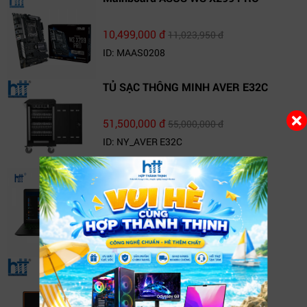
10,499,000 đ
11,023,950 đ
ID: MAAS0208
TỦ SẠC THÔNG MINH AVER E32C
51,500,000 đ
55,000,000 đ
ID: NY_AVER E32C
Laptop HP Pavilion 15-cb540TX
(4BN72PA)
20,690,000 đ
22,190,000 đ
ID: 15-cb540TX
TV Box FPT Play Box+ T550
1,500,000 đ
1,690,000 đ