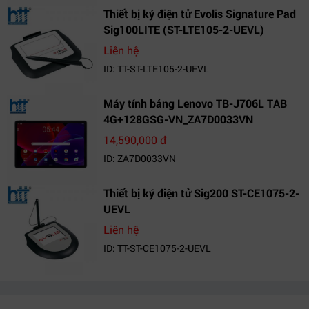
Thiết bị ký điện tử Evolis Signature Pad
Sig100LITE (ST-LTE105-2-UEVL)
Liên hệ
ID: TT-ST-LTE105-2-UEVL
Máy tính bảng Lenovo TB-J706L TAB
4G+128GSG-VN_ZA7D0033VN
14,590,000 đ
ID: ZA7D0033VN
Thiết bị ký điện tử Sig200 ST-CE1075-2-
UEVL
Liên hệ
ID: TT-ST-CE1075-2-UEVL