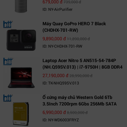
679,000 đ
739,000 đ
ID: NY-AirPurifier
Máy Quay GoPro HERO 7 Black
(CHDHX-701-RW)
9,890,000 đ
11,890,000 đ
ID: NY-CHDHX-701-RW
Laptop Acer Nitro 5 AN515-54-784P
(NH.Q59SV.013) | i7-9750H | 8GB DDR4
| 1TB HDD | GeForce GTX 1650 4GB |
27,190,000 đ
28,990,000 đ
15.6 FHD IPS | Win10
ID: TK-NHQ59SV.013
Ổ cứng máy chủ Western Gold 6Tb
3.5Inch 7200rpm 6Gbs 256Mb SATA
(WD6003FRYZ)
6,990,000 đ
8,500,000 đ
ID: NY-WD6003FRYZ