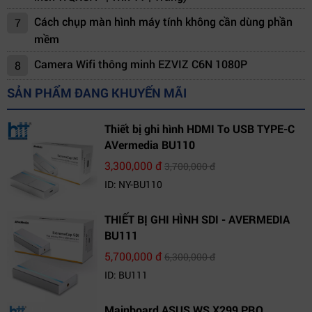
Cách chụp màn hình máy tính không cần dùng phần
7
mềm
Camera Wifi thông minh EZVIZ C6N 1080P
8
SẢN PHẨM ĐANG KHUYẾN MÃI
Thiết bị ghi hình HDMI To USB TYPE-C
AVermedia BU110
3,300,000 đ
3,700,000 đ
ID: NY-BU110
THIẾT BỊ GHI HÌNH SDI - AVERMEDIA
BU111
5,700,000 đ
6,300,000 đ
ID: BU111
Mainboard ASUS WS X299 PRO