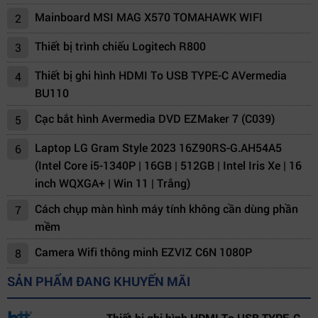
Mainboard MSI MAG X570 TOMAHAWK WIFI
2
Thiết bị trình chiếu Logitech R800
3
Thiết bị ghi hình HDMI To USB TYPE-C AVermedia
4
BU110
Cạc bắt hình Avermedia DVD EZMaker 7 (C039)
5
Laptop LG Gram Style 2023 16Z90RS-G.AH54A5
6
(Intel Core i5-1340P | 16GB | 512GB | Intel Iris Xe | 16
inch WQXGA+ | Win 11 | Trắng)
Cách chụp màn hình máy tính không cần dùng phần
7
mềm
Camera Wifi thông minh EZVIZ C6N 1080P
8
SẢN PHẨM ĐANG KHUYẾN MÃI
Thiết bị ghi hình HDMI To USB TYPE-C