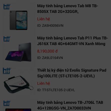
Máy tính bảng Lenovo Tab M8 TB-
8505X TAB 2G+32GGR,
VN_ZA5H0096VN
Liên hệ
ID: ZA5H0096VN
Máy tính bảng Lenovo Tab P11 Plus TB-
J616X TAB 4G+64GMT-VN Xanh Mòng
Két_ZA9L0164VN
8,190,000 đ
ID: ZA9L0164VN
Thiết bị ký điện tử Evolis Signature Pad
Sig100LITE (ST-LTE105-2-UEVL)
Liên hệ
ID: TT-ST-LTE105-2-UEVL
Máy tính bảng Lenovo TB-J706L TAB
4G+128GSG-VN_ZA7D0033VN