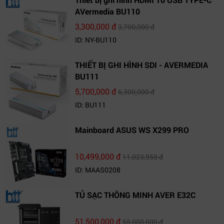
AVermedia BU110
3,300,000 đ
3,700,000 đ
ID: NY-BU110
THIẾT BỊ GHI HÌNH SDI - AVERMEDIA
BU111
5,700,000 đ
6,300,000 đ
ID: BU111
Mainboard ASUS WS X299 PRO
10,499,000 đ
11,023,950 đ
ID: MAAS0208
TỦ SẠC THÔNG MINH AVER E32C
51,500,000 đ
55,000,000 đ