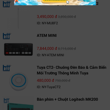
Bút cảm ứng Apple Pencil 2 MU8F2
3,490,000 đ
3,890,000 đ
ID: NY-MU8F2
ATEM MINI
7,844,000 đ
8,715,000 đ
ID: NY-ATEM MINI
Tuya CT2- Chuông Đèn Báo & Cảm Biến
Môi Trường Thông Minh Tuya
480,000 đ
790,000 đ
ID: NY-TuyaCT2
Bàn phím + Chuột Logitech MK200