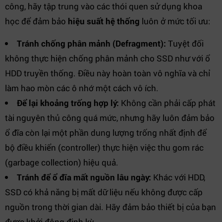
công, hãy tập trung vào các thói quen sử dụng khoa
học để đảm bảo
hiệu suất hệ thống
luôn ở mức tối ưu:
Tránh chống phân mảnh (Defragment):
Tuyệt đối
không thực hiện chống phân mảnh cho SSD như với ổ
HDD truyền thống. Điều này hoàn toàn vô nghĩa và chỉ
làm hao mòn các ô nhớ một cách vô ích.
Để lại khoảng trống hợp lý:
Không cần phải cấp phát
tài nguyên thủ công quá mức, nhưng hãy luôn đảm bảo
ổ đĩa còn lại một phần dung lượng trống nhất định để
bộ điều khiển (controller) thực hiện việc thu gom rác
(garbage collection) hiệu quả.
Tránh để ổ đĩa mất nguồn lâu ngày:
Khác với HDD,
SSD có khả năng bị mất dữ liệu nếu không được cấp
nguồn trong thời gian dài. Hãy đảm bảo thiết bị của bạn
được khởi động định kỳ.