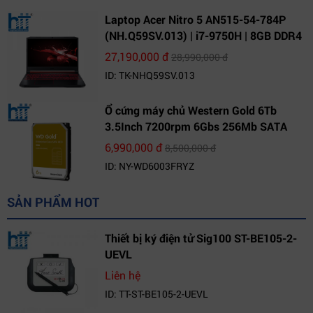
Laptop Acer Nitro 5 AN515-54-784P
(NH.Q59SV.013) | i7-9750H | 8GB DDR4
| 1TB HDD | GeForce GTX 1650 4GB |
27,190,000 đ
28,990,000 đ
15.6 FHD IPS | Win10
ID: TK-NHQ59SV.013
Ổ cứng máy chủ Western Gold 6Tb
3.5Inch 7200rpm 6Gbs 256Mb SATA
(WD6003FRYZ)
6,990,000 đ
8,500,000 đ
ID: NY-WD6003FRYZ
SẢN PHẨM HOT
Thiết bị ký điện tử Sig100 ST-BE105-2-
UEVL
Liên hệ
ID: TT-ST-BE105-2-UEVL