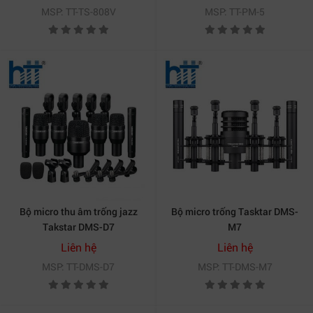
MSP: TT-TS-808V
MSP: TT-PM-5
Bộ micro thu âm trống jazz
Bộ micro trống Tasktar DMS-
Takstar DMS-D7
M7
Liên hệ
Liên hệ
MSP: TT-DMS-D7
MSP: TT-DMS-M7