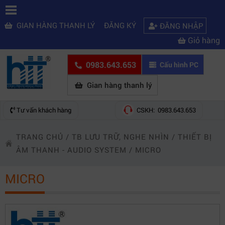
GIAN HÀNG THANH LÝ
ĐĂNG KÝ
ĐĂNG NHẬP
Giỏ hàng
0983.643.653
Cấu hình PC
Gian hàng thanh lý
Tư vấn khách hàng
CSKH: 0983.643.653
TRANG CHỦ
/
TB LƯU TRỮ, NGHE NHÌN
/
THIẾT BỊ
ÂM THANH - AUDIO SYSTEM
/
MICRO
MICRO