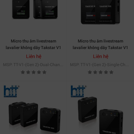
Micro thu âm livestream
Micro thu âm livestream
lavalier không dây Takstar V1
lavalier không dây Takstar V1
(Gen 2) kênh kép
(Gen 2) kênh đơn
Liên hệ
Liên hệ
MSP: TT-V1-(Gen 2)-Dual-Channel
MSP: TT-V1-(Gen 2)-Single-Channel