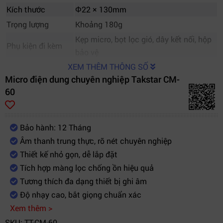
Kích thước
Φ22 × 130mm
Trọng lượng
Khoảng 180g
Kẹp micro, bọt lọc gió, dây kết nối, hộp
Phụ kiện đi kèm
bảo vệ
XEM THÊM THÔNG SỐ
Micro điện dung chuyên nghiệp Takstar CM-
60
Bảo hành: 12 Tháng
Âm thanh trung thực, rõ nét chuyên nghiệp
Thiết kế nhỏ gọn, dễ lắp đặt
Tích hợp màng lọc chống ồn hiệu quả
Tương thích đa dạng thiết bị ghi âm
Độ nhạy cao, bắt giọng chuẩn xác
Xem thêm >
SKU: TT-CM-60