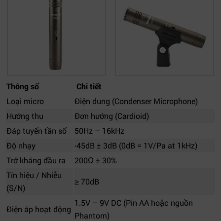
Thông số
Chi tiết
Loại micro
Điện dung (Condenser Microphone)
Hướng thu
Đơn hướng (Cardioid)
Đáp tuyến tần số
50Hz – 16kHz
Độ nhạy
-45dB ± 3dB (0dB = 1V/Pa at 1kHz)
Trở kháng đầu ra
200Ω ± 30%
Tín hiệu / Nhiễu
≥ 70dB
(S/N)
1.5V – 9V DC (Pin AA hoặc nguồn
Điện áp hoạt động
Phantom)