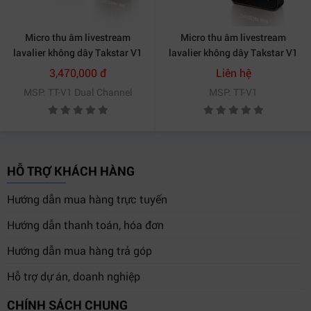
Micro thu âm livestream
Micro thu âm livestream
lavalier không dây Takstar V1
lavalier không dây Takstar V1
kênh kép
kênh đơn
3,470,000 đ
Liên hệ
MSP: TT-V1 Dual Channel
MSP: TT-V1
HỖ TRỢ KHÁCH HÀNG
Hướng dẫn mua hàng trực tuyến
Hướng dẫn thanh toán, hóa đơn
Hướng dẫn mua hàng trả góp
Hỗ trợ dự án, doanh nghiệp
CHÍNH SÁCH CHUNG