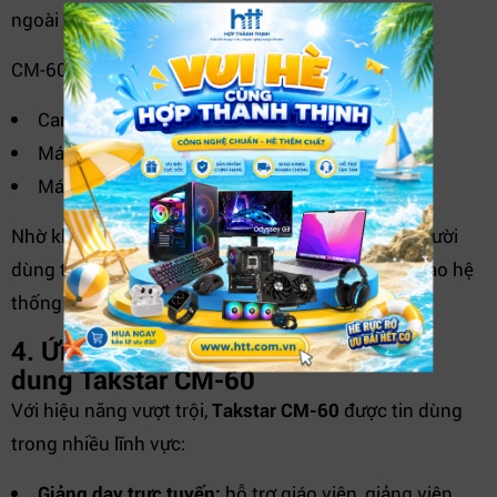
ngoài trời.
CM-60 có thể kết nối trực tiếp với các thiết bị sau:
Card âm thanh, mixer, soundcard thu âm
Máy quay, máy ghi âm chuyên nghiệp
Máy tính, laptop thông qua bộ chuyển đổi
Nhờ khả năng tương thích đa dạng, micro giúp người
dùng tiết kiệm chi phí đầu tư và dễ dàng lắp đặt vào hệ
thống sẵn có.
4. Ứng dụng thực tế của Micro điện
dung Takstar CM-60
Với hiệu năng vượt trội,
Takstar CM-60
được tin dùng
trong nhiều lĩnh vực:
Giảng dạy trực tuyến:
hỗ trợ giáo viên, giảng viên