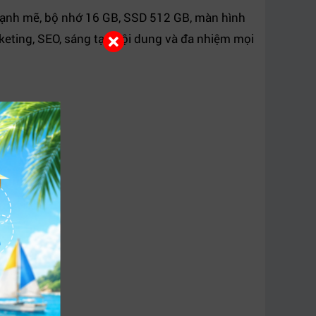
mạnh mẽ, bộ nhớ 16 GB, SSD 512 GB, màn hình
eting, SEO, sáng tạo nội dung và đa nhiệm mọi