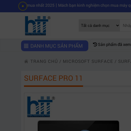
|
áng mua nhất 2025
Mách bạn kinh nghiệm chọn mua máy quay phim chu
Sản phẩm đã xem
DANH MỤC SẢN PHẨM
TRANG CHỦ
/
MICROSOFT SURFACE
/
SURF
SURFACE PRO 11