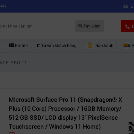
|
|
yên nghiệp
Mua máy quay phim hd giá rẻ nên mua của hãng nào?
Mác
G
0
Tìm kiếm
Profile
Tư vấn khách hàng
Bảo hành
ACE PRO 11
Microsoft Surface Pro 11 (Snapdragon® X
Plus (10 Core) Processor / 16GB Memory/
512 GB SSD/ LCD display 13" PixelSense
Touchscreen / Windows 11 Home)