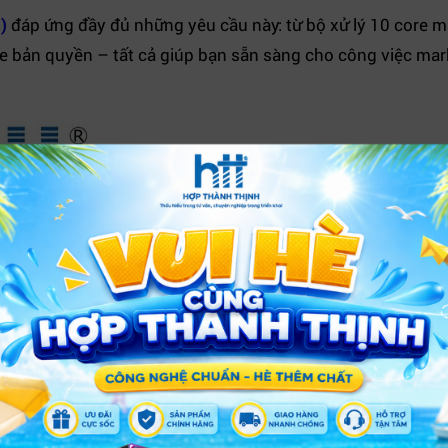
)
đáp ứng đầy đủ những yêu cầu này: từ bộ xử lý 10 core 
 bản quyền – tất cả giúp bạn sẵn sàng cho công việc mark