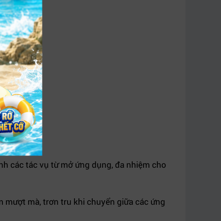
anh các tác vụ từ mở ứng dụng, đa nhiệm cho
ệm mượt mà, trơn tru khi chuyển giữa các ứng