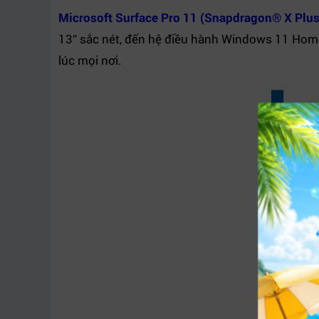
Microsoft Surface Pro 11 (Snapdragon® X Plus
13″ sắc nét, đến hệ điều hành Windows 11 Home
lúc mọi nơi.