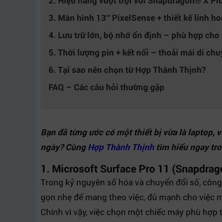
2. Hiệu năng vượt trội với Snapdragon® X Pl
3. Màn hình 13″ PixelSense + thiết kế linh ho
4. Lưu trữ lớn, bộ nhớ ổn định – phù hợp cho
5. Thời lượng pin + kết nối – thoải mái di chu
6. Tại sao nên chọn từ Hợp Thành Thịnh?
FAQ – Các câu hỏi thường gặp
Bạn đã từng ước có một thiết bị vừa là laptop,
ngày? Cùng
Hợp Thành Thịnh
tìm hiểu ngay tro
1. Microsoft Surface Pro 11 (Snapdrago
Trong kỷ nguyên số hóa và chuyển đổi số, công v
gọn nhẹ để mang theo việc, đủ mạnh cho việc mở
Chính vì vậy, việc chọn một chiếc máy phù hợp 