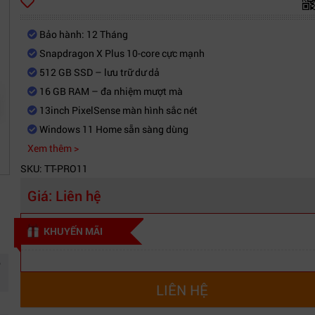
Bảo hành: 12 Tháng
Snapdragon X Plus 10-core cực mạnh
512 GB SSD – lưu trữ dư dả
16 GB RAM – đa nhiệm mượt mà
13inch PixelSense màn hình sắc nét
Windows 11 Home sẵn sàng dùng
Xem thêm >
SKU: TT-PRO11
Giá:
Liên hệ
KHUYẾN MÃI
®
LIÊN HỆ