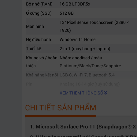
Bộ nhớ (RAM)
16 GB LPDDR5x
Ổ cứng (SSD)
512 GB
13″ PixelSense Touchscreen (2880 ×
Màn hình
1920)
Hệ điều hành
Windows 11 Home
Thiết kế
2-in-1 (máy bảng + laptop)
Khung vỏ / hoàn
Nhôm anodised / màu
thiện
Platinum/Black/Dune/Sapphire
Khả năng kết nối
USB-C, Wi-Fi 7, Bluetooth 5.4
Pin
Khoảng 10-14 giờ (tuỳ sử dụng)
XEM THÊM THÔNG SỐ
CHI TIẾT SẢN PHẨM
1. Microsoft Surface Pro 11 (Snapdragon® X 