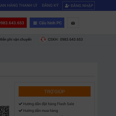
|
h bạn 5 cách khắc phục laptop không kết nối được wifi
Kinh nghiệm c
IAN HÀNG THANH LÝ
ĐĂNG KÝ
ĐĂNG NHẬP
983.643.653
Cấu hình PC
Miễn phí vận chuyển
CSKH: 0983.643.653
TRỢ GIÚP
Hướng dẫn đặt hàng Flash Sale
Hướng dẫn mua hàng