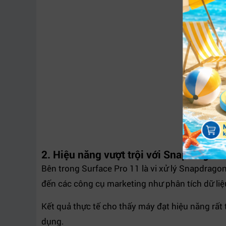
2. Hiệu năng vượt trội với Snapdragon
Bên trong Surface Pro 11 là vi xử lý Snapdrago
đến các công cụ marketing như phân tích dữ liệ
Kết quả thực tế cho thấy máy đạt hiệu năng rất 
dụng.