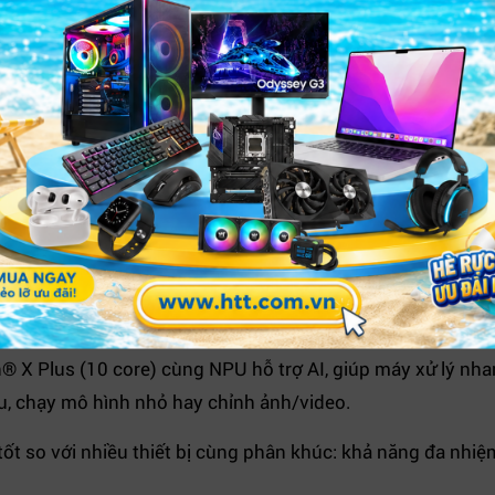
Surface Pro 11 – Snapdragon X Plus, 16GB/512GB
® X Plus
n® X Plus (10 core) cùng NPU hỗ trợ AI, giúp máy xử lý nh
u, chạy mô hình nhỏ hay chỉnh ảnh/video.
tốt so với nhiều thiết bị cùng phân khúc: khả năng đa nhi