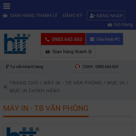
GIAN HÀNG THANH LÝ
ĐĂNG KÝ
ĐĂNG NHẬP
Giỏ hàng
0983.643.653
Cấu hình PC
Gian hàng thanh lý
Tư vấn khách hàng
CSKH: 0983.643.653
TRANG CHỦ
/
MÁY IN - TB VĂN PHÒNG
/
MỰC IN
/
MỰC IN CHÍNH HÃNG
MÁY IN - TB VĂN PHÒNG