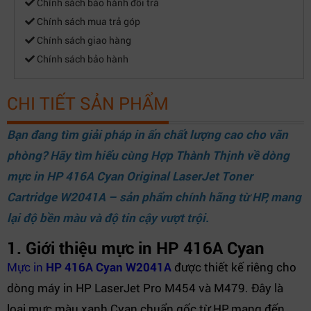
Chính sách bảo hành đổi trả
Chính sách mua trả góp
Chính sách giao hàng
Chính sách bảo hành
CHI TIẾT SẢN PHẨM
Bạn đang tìm giải pháp in ấn chất lượng cao cho văn
phòng?
Hã
y tìm hiểu cùng
Hợp Thành Thịn
h
về dòng
mực in HP 416A Cyan Original LaserJet Toner
Cartridge W2041A – sản phẩm chính hãng từ HP, mang
lại độ bền màu và độ tin cậy vượt trội.
1. Giới thiệu mực in HP 416A Cyan
Mực in
HP 416A Cyan W2041A
được thiết kế riêng cho
dòng máy in HP LaserJet Pro M454 và M479. Đây là
loại mực màu xanh Cyan chuẩn gốc từ HP, mang đến