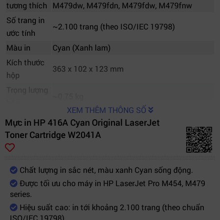
tương thích
M479dw, M479fdn, M479fdw, M479fnw
Số trang in
~2.100 trang (theo ISO/IEC 19798)
ước tính
Màu in
Cyan (Xanh lam)
Kích thước
363 x 102 x 123 mm
hộp
Trọng lượng
~0.75 kg
hộp
XEM THÊM THÔNG SỐ
Bảo hành
Chính hãng HP, 1 đổi 1 nếu lỗi kỹ thuật
Mực in HP 416A Cyan Original LaserJet
Toner Cartridge W2041A
Chất lượng in sắc nét, màu xanh Cyan sống động.
Được tối ưu cho máy in HP LaserJet Pro M454, M479
series.
Hiệu suất cao: in tới khoảng 2.100 trang (theo chuẩn
ISO/IEC 19798).