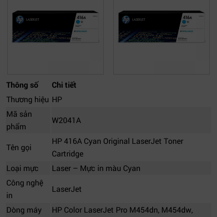
Thông số
Chi tiết
Thương hiệu
HP
Mã sản
W2041A
phẩm
HP 416A Cyan Original LaserJet Toner
Tên gọi
Cartridge
Loại mực
Laser – Mực in màu Cyan
Công nghệ
LaserJet
in
Dòng máy
HP Color LaserJet Pro M454dn, M454dw,