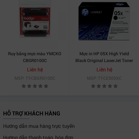
Ruy băng mực màu YMCKO
Mực in HP 05X High Yield
CBGR0100C
Black Original LaserJet Toner
Cartridge - CE505XC
Liên hệ
Liên hệ
MSP: TT-CBGR0100C
MSP: TT-CE505XC
HỖ TRỢ KHÁCH HÀNG
Hướng dẫn mua hàng trực tuyến
Hướng dẫn thanh toán, hóa đơn