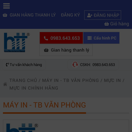
GIAN HÀNG THANH LÝ
ĐĂNG KÝ
ĐĂNG NHẬP
Giỏ hàng
0983.643.653
Cấu hình PC
Gian hàng thanh lý
Tư vấn khách hàng
CSKH: 0983.643.653
TRANG CHỦ
/
MÁY IN - TB VĂN PHÒNG
/
MỰC IN
/
MỰC IN CHÍNH HÃNG
MÁY IN - TB VĂN PHÒNG