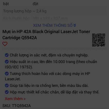
bật
đặt
Trọng lượng hộp
~ 2,4 kg
Kích thước hộp
391 x 193 x 327 mm
XEM THÊM THÔNG SỐ
Mực in HP 42A Black Original LaserJet Toner
Cartridge Q5942A
Chất lượng in sắc nét, đậm và chuyên nghiệp.
Hiệu suất in cao, lên đến 10.000 trang (theo chuẩn
ISO/IEC 19752).
Tương thích hoàn hảo với các dòng máy in HP
LaserJet.
Giúp tài liệu in ra chống lem, bền màu lâu dài.
Hộp mực thiết kế chắc chắn, dễ lắp đặt và thay thế.
Xem thêm >
SKU: TT-Q5942A