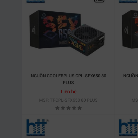
NGUỒN COOLERPLUS CPL-SFX650 80
NGUỒN
PLUS
Liên hệ
MSP: TT-CPL-SFX650 80 PLUS
MS
3. Tiết kiệm điện, thân thiện môi trường
Nguồn COOLERPLUS CPL-GX450
không chỉ mạn
sản phẩm giúp giảm hao phí điện năng, hỗ trợ n