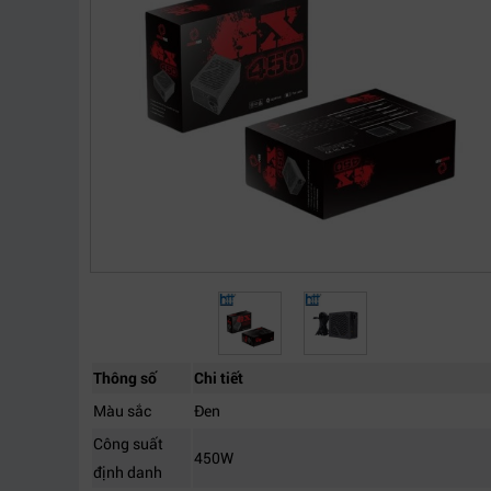
Thông số
Chi tiết
Màu sắc
Đen
Công suất
450W
định danh