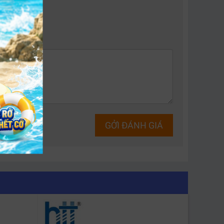
yên tâm khi vận hành trong thời gian dài.
 và tiêu chuẩn sản xuất nghiêm ngặt.
 sự an tâm tuyệt đối cho khách hàng cá nhân
ốt
tại thị trường Việt Nam.
GỞI ĐÁNH GIÁ