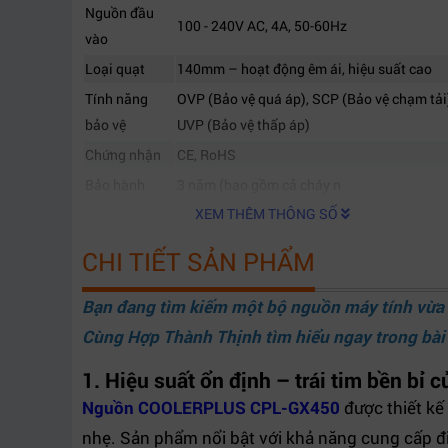
Nguồn đầu
100 - 240V AC, 4A, 50-60Hz
vào
Loại quạt
140mm – hoạt động êm ái, hiệu suất cao
Tính năng
OVP (Bảo vệ quá áp), SCP (Bảo vệ chạm tải
bảo vệ
UVP (Bảo vệ thấp áp)
Chứng nhận
CE, RoHS
Bảo hành
3 năm (bao gồm cả cháy n
XEM THÊM THÔNG SỐ
CHI TIẾT SẢN PHẨM
Bạn đang tìm kiếm một bộ nguồn máy tính vừa 
Cùng
Hợp Thành Thịnh
tìm hiểu ngay trong bài 
1. Hiệu suất ổn định – trái tim bền bỉ 
Nguồn COOLERPLUS CPL-GX450
được thiết kế
nhẹ. Sản phẩm nổi bật với khả năng cung cấp điệ