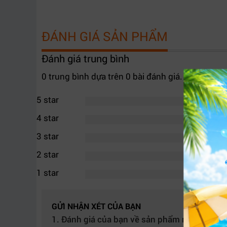
ĐÁNH GIÁ SẢN PHẨM
Đánh giá trung bình
0 trung bình dựa trên 0 bài đánh giá.
5 star
4 star
3 star
2 star
1 star
2. An toàn tuyệt đối – bảo vệ toàn diện
Không chỉ mạnh mẽ,
nguồn COOLERPLUS CPL
GỬI NHẬN XÉT CỦA BẠN
UVP (bảo vệ thấp áp). Đây là những cơ chế bảo 
1. Đánh giá của bạn về sản phẩm này: