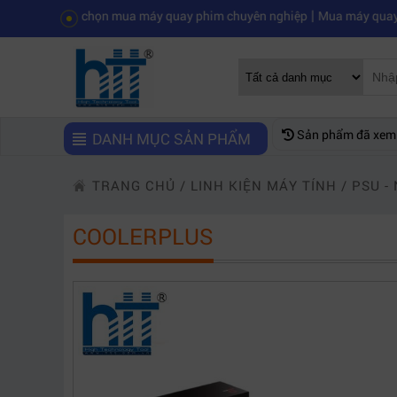
|
 chọn mua máy quay phim chuyên nghiệp
Mua máy quay phim hd giá r
Sản phẩm đã xem
DANH MỤC SẢN PHẨM
TRANG CHỦ
/
LINH KIỆN MÁY TÍNH
/
PSU -
COOLERPLUS