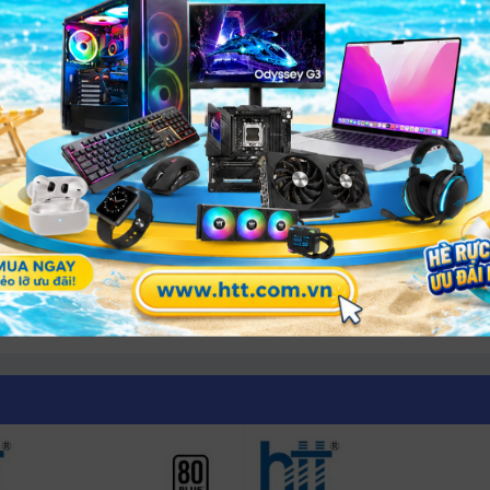
sự cố,
bộ nguồn an toàn
Coolerplus GX450 giúp người dùng 
c tế như CE và RoHS – minh chứng rõ ràng cho chất lượng
ao gồm cả cháy nổ),
nguồn Coolerplus chính hãng
mang lại
p Coolerplus khẳng định uy tín trong phân khúc
nguồn giá t