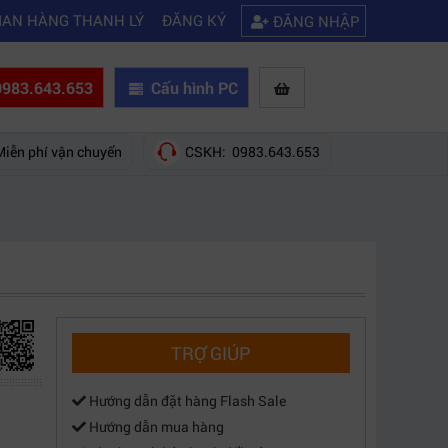
|
nối được wifi
Kinh nghiệm chọn mua máy quay phim giá rẻ bạn nên bi
IAN HÀNG THANH LÝ
ĐĂNG KÝ
ĐĂNG NHẬP
983.643.653
Cấu hình PC
Miễn phí vận chuyển
CSKH: 0983.643.653
TRỢ GIÚP
Hướng dẫn đặt hàng Flash Sale
Hướng dẫn mua hàng