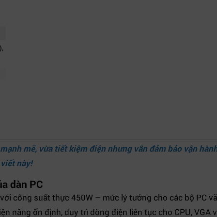
),
mạnh mẽ, vừa tiết kiệm điện nhưng vẫn đảm bảo vận hành 
viết này!
của dàn PC
 với công suất thực 450W – mức lý tưởng cho các bộ PC v
n năng ổn định, duy trì dòng điện liên tục cho CPU, VGA và