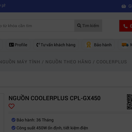
|
ẻ nên mua của hãng nào?
Mách bạn 5 cách khắc phục laptop không kết 
G
0
Tìm kiếm
Profile
Tư vấn khách hàng
Bảo hành
 NGUỒN MÁY TÍNH
/
NGUỒN THEO HÃNG
/
COOLERPLUS
NGUỒN COOLERPLUS CPL-GX450
Bảo hành: 36 Tháng
Công suất 450W ổn định, tiết kiệm điện