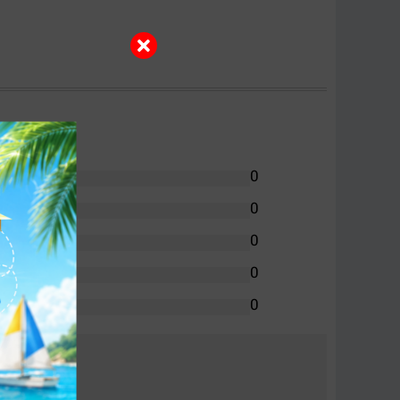
0
0
0
0
0
VP (bảo vệ quá áp), SCP (bảo vệ chạm tải) và
phòng tránh sự cố cháy nổ, hư hại linh kiện khi