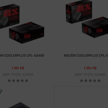
 giúp việc lắp đặt dễ dàng hơn – dù là người dùng cá nhân
ết các loại mainboard và linh kiện thông dụng hiện nay, gi
ết kiệm điện
này còn góp phần giảm phát thải nhiệt và bả
N COOLERPLUS CPL-GX450
NGUỒN COOLERPLUS CPL-
 cho máy chơi game không?
Liên hệ
Liên hệ
n PC gaming tầm trung với VGA từ RTX 3050 trở xuống, đả
MSP: TT-CPL-GX450
MSP: TT-CPL-GX400
y nổ – một ưu điểm nổi bật của dòng nguồn Coolerplus c
 thấp, đây là lựa chọn lý tưởng cho hệ thống văn phòng, h