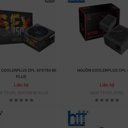
 COOLERPLUS CPL-SFX750 80
NGUỒN COOLERPLUS CPL-
PLUS
Liên hệ
Liên hệ
P: TT-CPL-SFX750 80 PLUS
MSP: TT-CPL-S750
Nguồn Coolerplus chính hãng – bảo vệ toàn diện linh kiện
 và dễ lắp đặt
h mẽ mà còn hướng đến khả năng tiết kiệm năng lượng tối
gười dùng tiết kiệm chi phí vận hành dài hạn – đặc biệt 