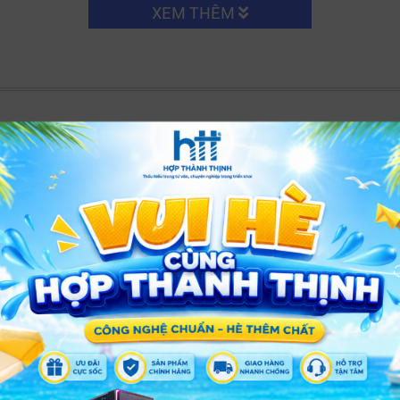
XEM THÊM
Coolerplus CPL-GX450 – công suất 450W, quạt 140mm êm ái
 cho linh kiện
-GX450
còn được trang bị loạt tính năng bảo vệ cao cấp: O
vệ không thể thiếu đối với một
bộ nguồn PC
hiện đại, giúp 