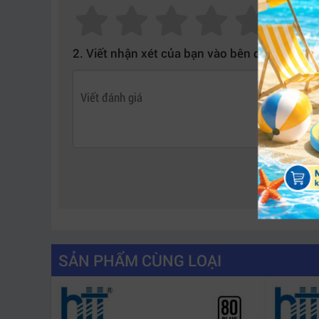
nguồn điện gặp vấn đề.
Chính nhờ khả năng tự động ngắt mạch khi có 
2. Viết nhận xét của bạn vào bên dưới:
Ngoài ra, sản phẩm còn đạt các chứng nhận quố
Đặc biệt, với chế độ bảo hành lên đến 3 năm (b
lẫn doanh nghiệp. Đây là yếu tố quan trọng giú
SẢN PHẨM CÙNG LOẠI