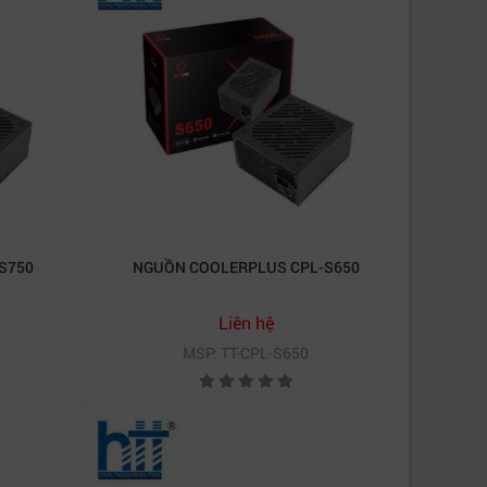
S750
NGUỒN COOLERPLUS CPL-S650
Liên hệ
MSP: TT-CPL-S650
 đa. Với công nghệ chuyển đổi hiệu suất cao,
phù hợp cho các văn phòng hoặc hệ thống làm