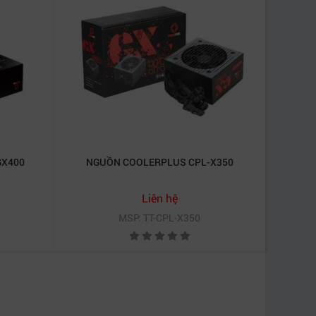
 hay kỹ thuật viên chuyên nghiệp.
nguồn hiệu
úp quá trình build máy trở nên thuận tiện và
o vệ môi trường – hướng đến xu hướng xanh và
GX400
NGUỒN COOLERPLUS CPL-X350
Liên hệ
m bảo ổn định và bền bỉ.
MSP: TT-CPL-X350
hính hãng.
ọc tập hoặc làm việc tại nhà.