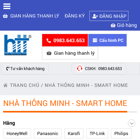
GIAN HÀNG THANH LÝ
ĐĂNG KÝ
ĐĂNG NHẬP
Giỏ hàng
0983.643.653
Cấu hình PC
Gian hàng thanh lý
Tư vấn khách hàng
CSKH: 0983.643.653
TRANG CHỦ
/
NHÀ THÔNG MINH - SMART HOME
NHÀ THÔNG MINH - SMART HOME
Hãng
HoneyWell
Panasonic
Karofi
TP-Link
Philips