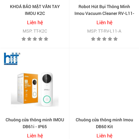
KHOÁ BẢO MẬT VÂN TAY
Robot Hút Bụi Thông Minh
IMOU K2C
Imou Vacuum Cleaner RV-L11-
A
Liên hệ
Liên hệ
MSP: TT-K2C
MSP: TT-RV-L11-A
Chuông cửa thông minh IMOU
Chuông cửa thông minh Imou
DB61i - IP65
DB60 Kit
Liên hệ
Liên hệ