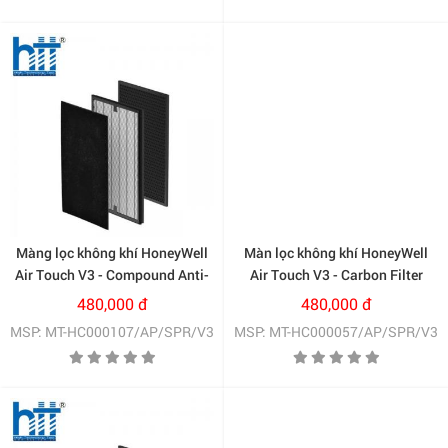
Màng lọc không khí HoneyWell
Màn lọc không khí HoneyWell
Air Touch V3 - Compound Anti-
Air Touch V3 - Carbon Filter
Bacterial Filter + H13 HEPA
(HC000057/AP/SPR/V3)
480,000 đ
480,000 đ
Filter (HC000107/AP/SPR/V3)
MSP: MT-HC000107/AP/SPR/V3
MSP: MT-HC000057/AP/SPR/V3