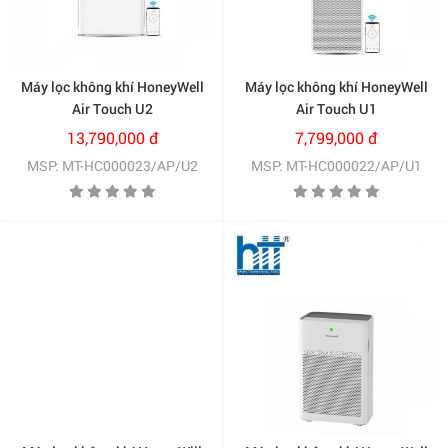
Máy lọc không khí HoneyWell
Máy lọc không khí HoneyWell
Air Touch U2
Air Touch U1
(HC000023/AP/U2)
(HC000022/AP/U1)
13,790,000 đ
7,799,000 đ
MSP: MT-HC000023/AP/U2
MSP: MT-HC000022/AP/U1