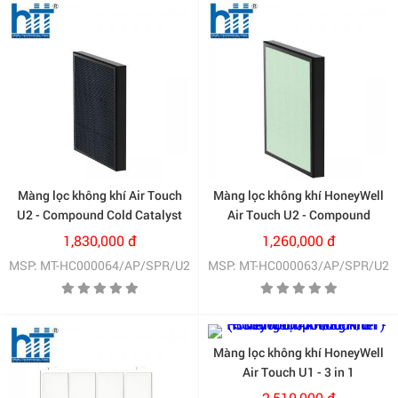
Màng lọc không khí Air Touch
Màng lọc không khí HoneyWell
U2 - Compound Cold Catalyst
Air Touch U2 - Compound
+ Carbon Filter
Anti-Bacterial + HEPA Filter
1,830,000 đ
1,260,000 đ
(HC000064/AP/SPR/U2)
(HC000063/AP/SPR/U2)
MSP: MT-HC000064/AP/SPR/U2
MSP: MT-HC000063/AP/SPR/U2
Màng lọc không khí HoneyWell
Air Touch U1 - 3 in 1
Compound Filter
2,510,000 đ