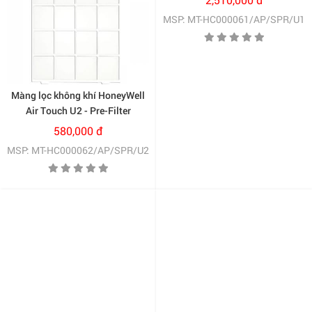
(HC000061/AP/SPR/U1)
MSP: MT-HC000061/AP/SPR/U1
Màng lọc không khí HoneyWell
Air Touch U2 - Pre-Filter
(HC000062/AP/SPR/U2)
580,000 đ
MSP: MT-HC000062/AP/SPR/U2