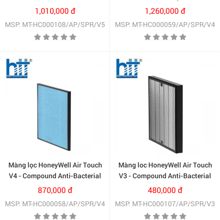
Compound Filter
Catalyst + Carbon Filter
1,010,000 đ
1,260,000 đ
(HC000108/AP/SPR/V5)
(HC000059/AP/SPR/V4)
MSP: MT-HC000108/AP/SPR/V5
MSP: MT-HC000059/AP/SPR/V4
Màng lọc HoneyWell Air Touch
Màng loc HoneyWell Air Touch
V4 - Compound Anti-Bacterial
V3 - Compound Anti-Bacterial
+ HEPA Filter
Filter (C000107/AP/SPR/V3)
870,000 đ
480,000 đ
(HC000058/AP/SPR/V4)
MSP: MT-HC000058/AP/SPR/V4
MSP: MT-HC000107/AP/SPR/V3