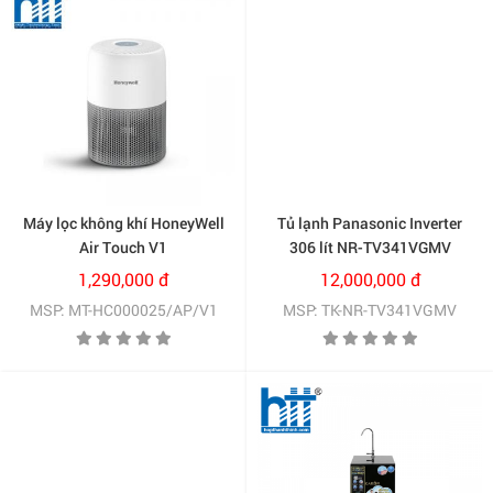
Tủ lạnh Panasonic Inverter
306 lít NR-TV341VGMV
12,000,000 đ
MSP: TK-NR-TV341VGMV
Máy lọc không khí HoneyWell
Air Touch V1
(HC000025/AP/V1)
1,290,000 đ
MSP: MT-HC000025/AP/V1