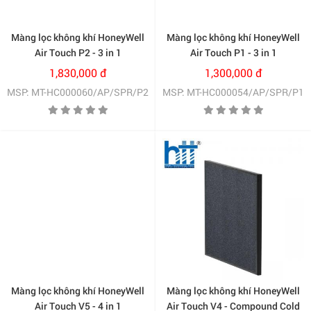
Màng lọc không khí HoneyWell
Màng lọc không khí HoneyWell
Air Touch P2 - 3 in 1
Air Touch P1 - 3 in 1
Compound Filter
Compound Filter
1,830,000 đ
1,300,000 đ
(HC000060/AP/SPR/P2)
(HC000054/AP/SPR/P1)
MSP: MT-HC000060/AP/SPR/P2
MSP: MT-HC000054/AP/SPR/P1
Màng lọc không khí HoneyWell
Màng lọc không khí HoneyWell
Air Touch V5 - 4 in 1
Air Touch V4 - Compound Cold