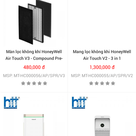
Màn lọc không khí HoneyWell
Mang lọc không khi HoneyWell
Air Touch V3 - Compound Pre-
Air Touch V2 - 3 in 1
Filter + HEPA
Compound Filter
480,000 đ
1,300,000 đ
(HC000056/AP/SPR/V3)
(HC000055/AP/SPR/V2)
MSP: MT-HC000056/AP/SPR/V3
MSP: MT-HC000055/AP/SPR/V2