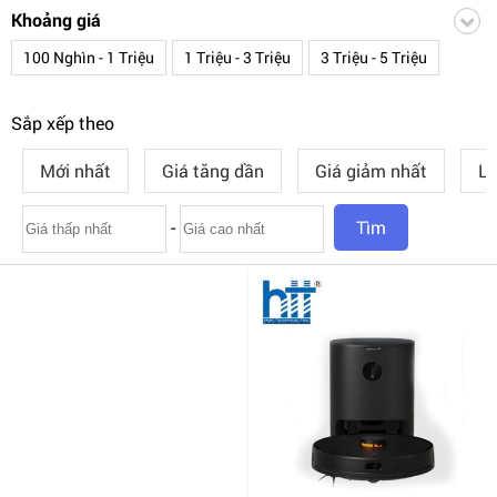
Sharp
Xiaomi
Fujie
Fujihaia
Tuya Smart
Khoảng giá
100 Nghìn - 1 Triệu
1 Triệu - 3 Triệu
3 Triệu - 5 Triệu
Lavor
FTP Smart
Trên 3 Triệu
Sắp xếp theo
Mới nhất
Giá tăng dần
Giá giảm nhất
Lư
-
Tìm