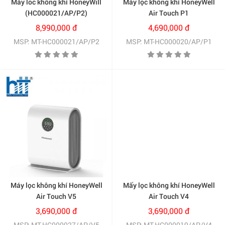
Máy loc không khí HoneyWill
Máy lọc không khí HoneyWell
(HC000021/AP/P2)
Air Touch P1
(HC000020/AP/P1)
8,990,000 đ
4,690,000 đ
MSP: MT-HC000021/AP/P2
MSP: MT-HC000020/AP/P1
Mấy lọc không khí HoneyWell
Air Touch V4
(HC000019/AP/V4)
3,690,000 đ
MSP: MT-HC000019/AP/V4
Máy lọc không khí HoneyWell
Air Touch V5
(HC000027/AP/V5)
3,690,000 đ
MSP: MT-HC000027/AP/V5