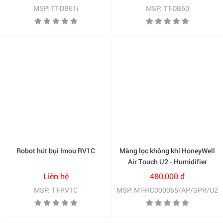
MSP: TT-DB61i
MSP: TT-DB60
Robot hút bụi Imou RV1C
Màng lọc không khí HoneyWell
Air Touch U2 - Humidifier
Filter (HC000065/AP/SPR/U2)
Liên hệ
480,000 đ
MSP: TT-RV1C
MSP: MT-HC000065/AP/SPR/U2