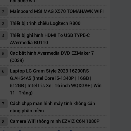
nối được wifi
Mainboard MSI MAG X570 TOMAHAWK WIFI
2
Thiết bị trình chiếu Logitech R800
3
Thiết bị ghi hình HDMI To USB TYPE-C
4
AVermedia BU110
Cạc bắt hình Avermedia DVD EZMaker 7
5
(C039)
Laptop LG Gram Style 2023 16Z90RS-
6
G.AH54A5 (Intel Core i5-1340P | 16GB |
512GB | Intel Iris Xe | 16 inch WQXGA+ | Win
11 | Trắng)
Cách chụp màn hình máy tính không cần
7
dùng phần mềm
Camera Wifi thông minh EZVIZ C6N 1080P
8