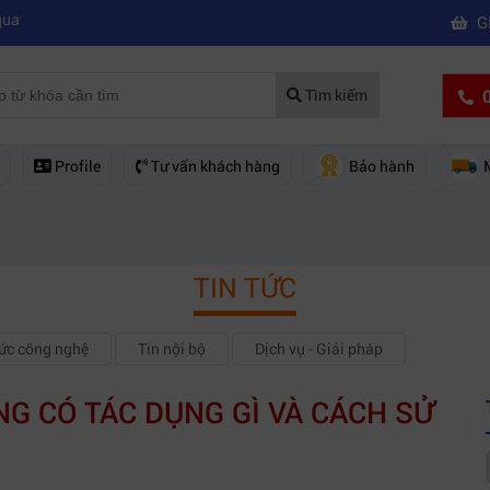
|
chuyên nghiệp
Mua máy quay phim hd giá rẻ nên mua của hãng nào?
G
0
Tìm kiếm
Profile
Tư vấn khách hàng
Bảo hành
TIN TỨC
hức công nghệ
Tin nội bộ
Dịch vụ - Giải pháp
G CÓ TÁC DỤNG GÌ VÀ CÁCH SỬ