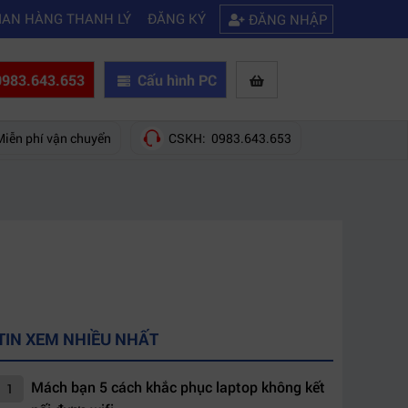
|
|
Mách bạn 5 cách khắc phục laptop không kết nối được wifi
Kinh nghiệ
IAN HÀNG THANH LÝ
ĐĂNG KÝ
ĐĂNG NHẬP
983.643.653
Cấu hình PC
Miễn phí vận chuyển
CSKH: 0983.643.653
TIN XEM NHIỀU NHẤT
Mách bạn 5 cách khắc phục laptop không kết
1