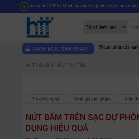
|
m đáng mua nhất 2025
Mách bạn kinh nghiệm chọn mua máy quay phim 
Sản phẩm đã xem
DANH MỤC SẢN PHẨM
TRANG CHỦ
/
TIN TỨC
Tin công nghệ
Đánh giá sản phẩm
Kiến t
NÚT BẤM TRÊN SẠC DỰ PHÒN
DỤNG HIỆU QUẢ