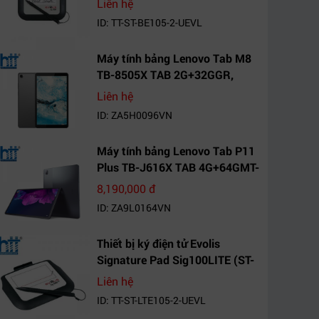
Liên hệ
ID: TT-ST-BE105-2-UEVL
Máy tính bảng Lenovo Tab M8
TB-8505X TAB 2G+32GGR,
VN_ZA5H0096VN
Liên hệ
ID: ZA5H0096VN
Máy tính bảng Lenovo Tab P11
Plus TB-J616X TAB 4G+64GMT-
VN Xanh Mòng
8,190,000 đ
Két_ZA9L0164VN
ID: ZA9L0164VN
Thiết bị ký điện tử Evolis
Signature Pad Sig100LITE (ST-
LTE105-2-UEVL)
Liên hệ
ID: TT-ST-LTE105-2-UEVL