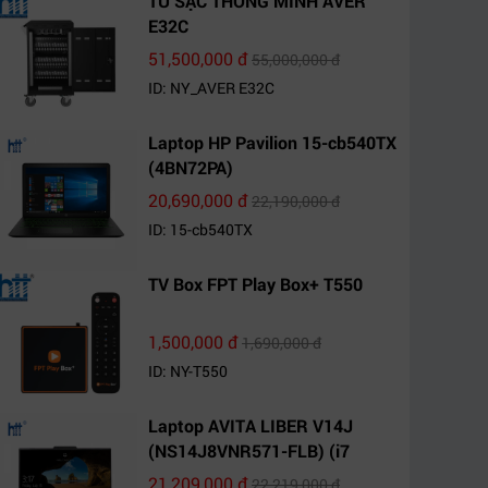
TỦ SẠC THÔNG MINH AVER
E32C
51,500,000 đ
55,000,000 đ
ID: NY_AVER E32C
Laptop HP Pavilion 15-cb540TX
(4BN72PA)
20,690,000 đ
22,190,000 đ
ID: 15-cb540TX
TV Box FPT Play Box+ T550
1,500,000 đ
1,690,000 đ
ID: NY-T550
Laptop AVITA LIBER V14J
(NS14J8VNR571-FLB) (i7
10510U/8GB RAM/1TB
21,209,000 đ
22,219,000 đ