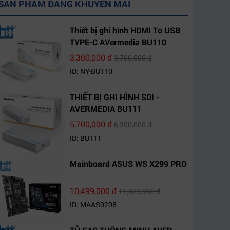
SẢN PHẨM ĐANG KHUYẾN MÃI
Thiết bị ghi hình HDMI To USB
TYPE-C AVermedia BU110
3,300,000 đ
3,700,000 đ
ID: NY-BU110
THIẾT BỊ GHI HÌNH SDI -
AVERMEDIA BU111
5,700,000 đ
6,300,000 đ
ID: BU111
Mainboard ASUS WS X299 PRO
10,499,000 đ
11,023,950 đ
ID: MAAS0208