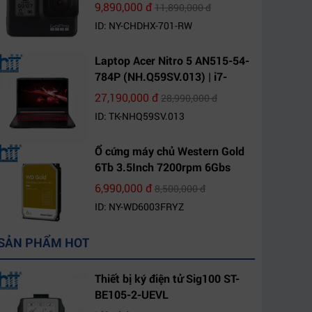
9,890,000 đ
11,890,000 đ
ID: NY-CHDHX-701-RW
Laptop Acer Nitro 5 AN515-54-
784P (NH.Q59SV.013) | i7-
9750H | 8GB DDR4 | 1TB HDD |
27,190,000 đ
28,990,000 đ
GeForce GTX 1650 4GB | 15.6
ID: TK-NHQ59SV.013
FHD IPS | Win10
Ổ cứng máy chủ Western Gold
6Tb 3.5Inch 7200rpm 6Gbs
256Mb SATA (WD6003FRYZ)
6,990,000 đ
8,500,000 đ
ID: NY-WD6003FRYZ
SẢN PHẨM HOT
Thiết bị ký điện tử Sig100 ST-
BE105-2-UEVL