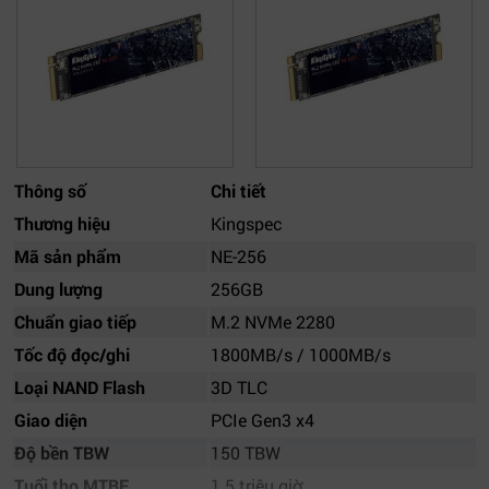
Thông số
Chi tiết
Thương hiệu
Kingspec
Mã sản phẩm
NE-256
Dung lượng
256GB
Chuẩn giao tiếp
M.2 NVMe 2280
Tốc độ đọc/ghi
1800MB/s / 1000MB/s
Loại NAND Flash
3D TLC
Giao diện
PCIe Gen3 x4
Độ bền TBW
150 TBW
Tuổi thọ MTBF
1.5 triệu giờ