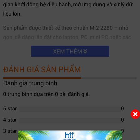
gian khởi động hệ điều hành, mở ứng dụng và xử lý dữ
liệu lớn.
Sản phẩm được thiết kế theo chuẩn M.2 2280 – nhỏ
gọn, dễ dàng lắp đặt cho laptop, PC, mini PC hoặc các
hệ thống máy tính đồng bộ hiện nay. Đây chính là giải
XEM THÊM
pháp hoàn hảo thay thế cho các ổ cứng HDD truyền
thống, giúp tăng hiệu suất tổng thể của thiết bị.
ĐÁNH GIÁ SẢN PHẨM
Đánh giá trung bình
0 trung bình dựa trên 0 bài đánh giá.
5 star
0
4 star
0
3 star
0