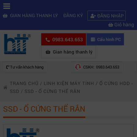
GIAN HÀNG THANH LÝ
ĐĂNG KÝ
ĐĂNG NHẬP
Giỏ hàng
0983.643.653
Cấu hình PC
Gian hàng thanh lý
Tư vấn khách hàng
CSKH: 0983.643.653
TRANG CHỦ
/
LINH KIỆN MÁY TÍNH
/
Ổ CỨNG HDD -
SSD
/
SSD - Ổ CỨNG THỂ RẮN
SSD - Ổ CỨNG THỂ RẮN