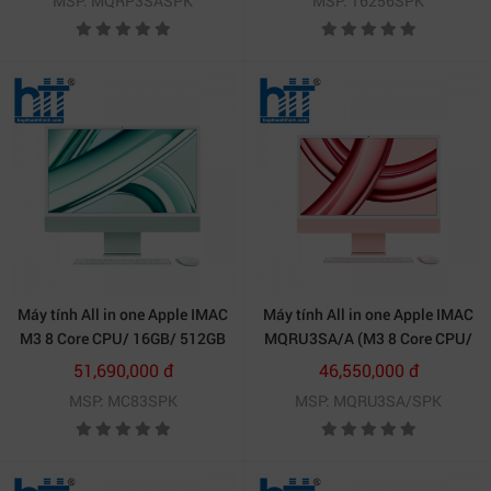
MSP: MQRP3SASPK
MSP: 16256SPK
Máy tính All in one Apple IMAC
Máy tính All in one Apple IMAC
M3 8 Core CPU/ 16GB/ 512GB
MQRU3SA/A (M3 8 Core CPU/
SSD/ 10 core GPU/ Green
8GB/ 512GB SSD/ 10 core
51,690,000 đ
46,550,000 đ
GPU/ Pink)
MSP: MC83SPK
MSP: MQRU3SA/SPK