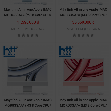
Máy tính All in one Apple IMAC
Máy tính All in one Apple IMAC
MQRQ3SA/A (M3 8 Core CPU/
MQRC3SA/A (M3 8 Core CPU/
8GB/ 256GB SSD/ 10 core
8GB/ 256GB SSD/ 8 core GPU/
41,590,000 đ
36,650,000 đ
GPU/ Blue)
Blue)
MSP: TT-MQRQ3SA/A
MSP: TT-MQRC3SA/A
Máy tính All in one Apple IMAC
Máy tính All in one Apple IMAC
MQR93SA/A (M3 8 Core CPU/
MQRD3SA/A (M3 8 Core CPU/
8GB/ 256GB SSD/ 8 core GPU/
8GB/ 256GB SSD/ 8 core GPU/