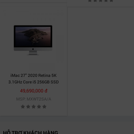
iMac 27" 2020 Retina 5K
3.1GHz Core i5 256GB SSD
MXWT2SA/A
49,690,000 đ
MSP: MXWT2SA/A
HỖ TRỢ KHÁCH HÀNG