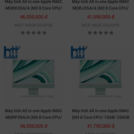
Máy tính All in one Apple IMAC
Máy tính All in one Apple IMAC
MQRK3SA/A (M3 8 Core CPU/
MQRJ3SA/A (M3 8 Core CPU/
8GB/ 512GB SSD/ 10 core
8GB/ 256GB SSD/ 10 core
46,550,000 đ
41,590,000 đ
GPU/ Silver)
GPU/ Silver)
MSP: MQRK3SAPSK
MSP: MQRJ3SASPK
Máy tính All in one Apple IMAC
Máy tính All in one Apple IMAC
MQRP3SA/A (M3 8 Core CPU/
(M3 8 Core CPU/ 16GB/ 256GB
8GB/ 512GB SSD/ 10 core
SSD/ 8 core GPU/ Green)
46,550,000 đ
41,790,000 đ
GPU/ Green)