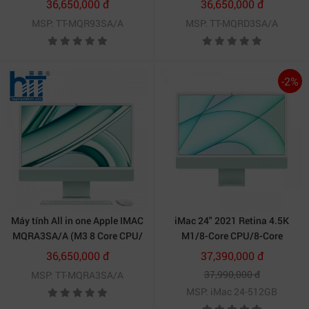
36,650,000 đ
36,650,000 đ
Silver)
Pink)
MSP: TT-MQR93SA/A
MSP: TT-MQRD3SA/A
-2%
Máy tính All in one Apple IMAC
iMac 24" 2021 Retina 4.5K
MQRA3SA/A (M3 8 Core CPU/
M1/8-Core CPU/8-Core
8GB/ 256GB SSD/ 8 core GPU/
GPU/8GB/512GB SSD
36,650,000 đ
37,390,000 đ
Green)
37,990,000 đ
MSP: TT-MQRA3SA/A
MSP: iMac 24-512GB