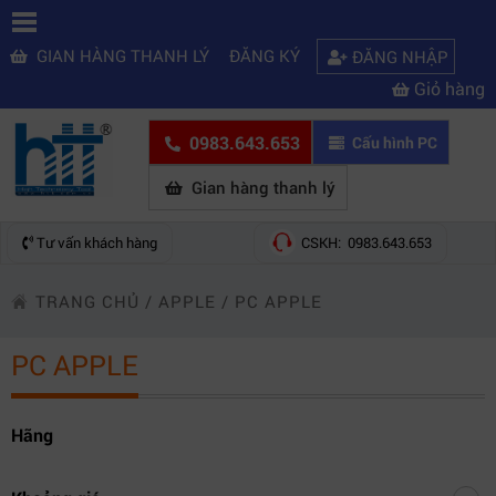
GIAN HÀNG THANH LÝ
ĐĂNG KÝ
ĐĂNG NHẬP
Giỏ hàng
0983.643.653
Cấu hình PC
Gian hàng thanh lý
Tư vấn khách hàng
CSKH: 0983.643.653
TRANG CHỦ
/
APPLE
/
PC APPLE
PC APPLE
Hãng