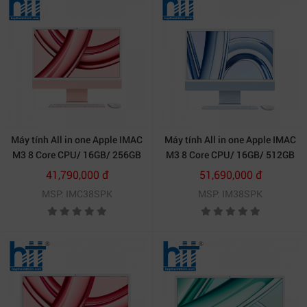
Máy tính All in one Apple IMAC
Máy tính All in one Apple IMAC
M3 8 Core CPU/ 16GB/ 256GB
M3 8 Core CPU/ 16GB/ 512GB
SSD/ 8 core GPU/ Pink
SSD/ 10 core GPU/ Blue
41,790,000 đ
51,690,000 đ
MSP: IMC38SPK
MSP: IM38SPK