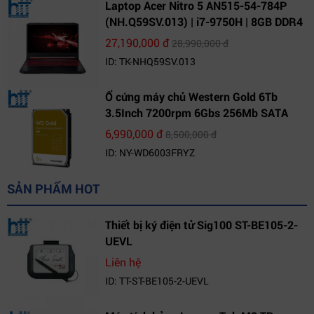
Laptop Acer Nitro 5 AN515-54-784P
(NH.Q59SV.013) | i7-9750H | 8GB DDR4
| 1TB HDD | GeForce GTX 1650 4GB |
27,190,000 đ
28,990,000 đ
15.6 FHD IPS | Win10
ID: TK-NHQ59SV.013
Ổ cứng máy chủ Western Gold 6Tb
3.5Inch 7200rpm 6Gbs 256Mb SATA
(WD6003FRYZ)
6,990,000 đ
8,500,000 đ
ID: NY-WD6003FRYZ
SẢN PHẨM HOT
Thiết bị ký điện tử Sig100 ST-BE105-2-
UEVL
Liên hệ
ID: TT-ST-BE105-2-UEVL