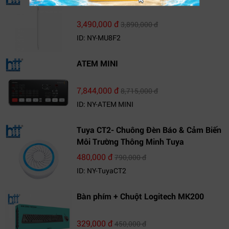
3,490,000 đ
3,890,000 đ
ID: NY-MU8F2
ATEM MINI
7,844,000 đ
8,715,000 đ
ID: NY-ATEM MINI
Tuya CT2- Chuông Đèn Báo & Cảm Biến
Môi Trường Thông Minh Tuya
480,000 đ
790,000 đ
ID: NY-TuyaCT2
Bàn phím + Chuột Logitech MK200
329,000 đ
450,000 đ