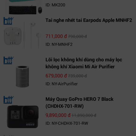
ID: MK200
Tai nghe nhét tai Earpods Apple MNHF2
711,000 đ
790,000 đ
ID: NY-MNHF2
Lõi lọc không khí dùng cho máy lọc
không khí Xiaomi Mi Air Purifier
679,000 đ
739,000 đ
ID: NY-AirPurifier
Máy Quay GoPro HERO 7 Black
(CHDHX-701-RW)
9,890,000 đ
11,890,000 đ
ID: NY-CHDHX-701-RW