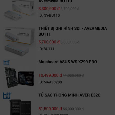
AVermedia BU110
3,300,000 đ
3,700,000 đ
ID: NY-BU110
THIẾT BỊ GHI HÌNH SDI - AVERMEDIA
BU111
5,700,000 đ
6,300,000 đ
ID: BU111
Mainboard ASUS WS X299 PRO
10,499,000 đ
11,023,950 đ
ID: MAAS0208
TỦ SẠC THÔNG MINH AVER E32C
51,500,000 đ
55,000,000 đ