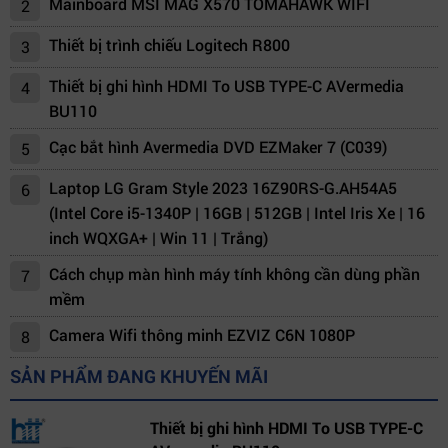
Mainboard MSI MAG X570 TOMAHAWK WIFI
2
Thiết bị trình chiếu Logitech R800
3
Thiết bị ghi hình HDMI To USB TYPE-C AVermedia
4
BU110
Cạc bắt hình Avermedia DVD EZMaker 7 (C039)
5
Laptop LG Gram Style 2023 16Z90RS-G.AH54A5
6
(Intel Core i5-1340P | 16GB | 512GB | Intel Iris Xe | 16
inch WQXGA+ | Win 11 | Trắng)
Cách chụp màn hình máy tính không cần dùng phần
7
mềm
Camera Wifi thông minh EZVIZ C6N 1080P
8
SẢN PHẨM ĐANG KHUYẾN MÃI
Thiết bị ghi hình HDMI To USB TYPE-C