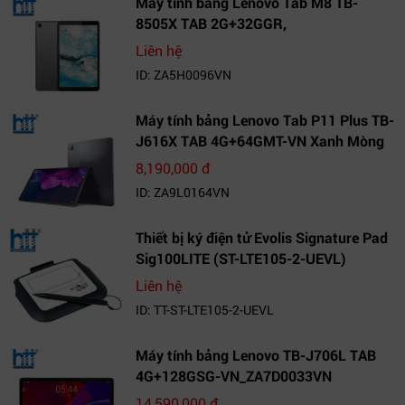
Máy tính bảng Lenovo Tab M8 TB-
8505X TAB 2G+32GGR,
VN_ZA5H0096VN
Liên hệ
ID: ZA5H0096VN
Máy tính bảng Lenovo Tab P11 Plus TB-
J616X TAB 4G+64GMT-VN Xanh Mòng
Két_ZA9L0164VN
8,190,000 đ
ID: ZA9L0164VN
Thiết bị ký điện tử Evolis Signature Pad
Sig100LITE (ST-LTE105-2-UEVL)
Liên hệ
ID: TT-ST-LTE105-2-UEVL
Máy tính bảng Lenovo TB-J706L TAB
4G+128GSG-VN_ZA7D0033VN
14,590,000 đ