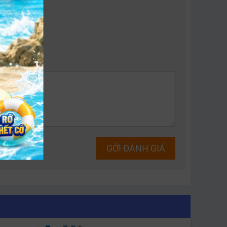
Bus
LED RGB
3600MHz
Có
3200MHz
Có
3600MHz
Không
GỞI ĐÁNH GIÁ