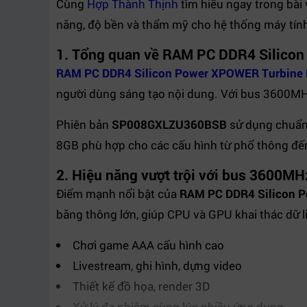
Cùng
Hợp Thành Thịnh
tìm hiểu ngay trong bài
năng, độ bền và thẩm mỹ cho hệ thống máy tính
1. Tổng quan về RAM PC DDR4 Silic
RAM PC DDR4 Silicon Power XPOWER Turbin
người dùng sáng tạo nội dung. Với bus 3600MHz, 
Phiên bản
SP008GXLZU360BSB
sử dụng chuẩn 
8GB phù hợp cho các cấu hình từ phổ thông đến 
2. Hiệu năng vượt trội với bus 3600MH
Điểm mạnh nổi bật của
RAM PC DDR4 Silicon 
băng thông lớn, giúp CPU và GPU khai thác dữ l
Chơi game AAA cấu hình cao
Livestream, ghi hình, dựng video
Thiết kế đồ họa, render 3D
Xử lý đa nhiệm cùng lúc nhiều ứng dụng