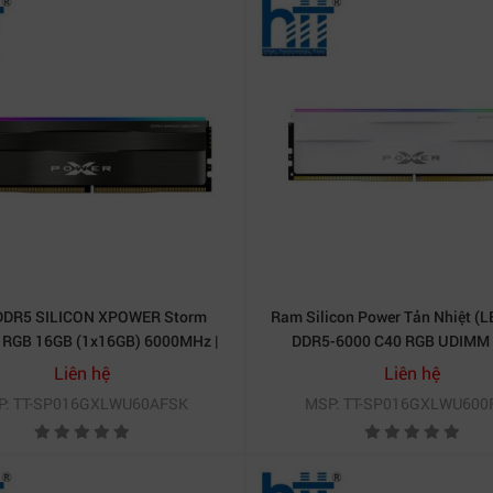
e RGB 8GB BUS 3600MHz (SP008GXLZU360BSB)
là lựa ch
n vẻ đẹp cho dàn PC. Sản phẩm hội tụ đầy đủ tốc độ cao, đ
HÀNH THỊNH
DR5 SILICON XPOWER Storm
Ram Silicon Power Tản Nhiệt (
 RGB 16GB (1x16GB) 6000MHz |
DDR5-6000 C40 RGB UDIMM 
SP016GXLWU60AFSK
SP016GXLWU600FSH
Liên hệ
Liên hệ
P: TT-SP016GXLWU60AFSK
MSP: TT-SP016GXLWU600