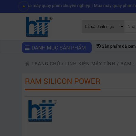
|
mua máy quay phim chuyên nghiệp
Mua máy quay phim hd giá rẻ nên 
Sản phẩm đã xem
DANH MỤC SẢN PHẨM
TRANG CHỦ
/
LINH KIỆN MÁY TÍNH
/
RAM -
RAM SILICON POWER