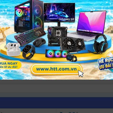
 với các sản phẩm cùng phân khúc
Dung lượng
8GB
8GB
8GB
 RGB 8GB BUS 3600MHz có phù hợp cho gaming không?
g và đa nhiệm.
 quad channel.