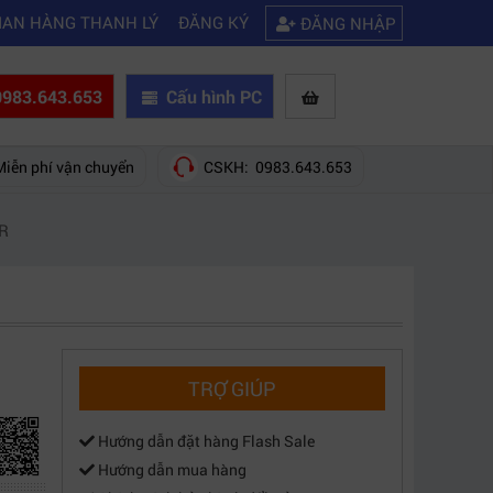
|
|
ợc wifi
Kinh nghiệm chọn mua máy quay phim giá rẻ bạn nên biết
Hướ
IAN HÀNG THANH LÝ
ĐĂNG KÝ
ĐĂNG NHẬP
983.643.653
Cấu hình PC
Miễn phí vận chuyển
CSKH: 0983.643.653
R
TRỢ GIÚP
Hướng dẫn đặt hàng Flash Sale
Hướng dẫn mua hàng