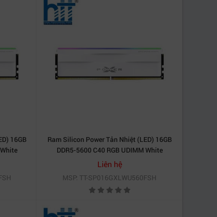
ọn lý tưởng cho người dùng muốn nâng cấp hiệu
ộ ổn định, thiết kế RGB hiện đại và mức giá hợp
LED) 16GB
Ram Silicon Power Tản Nhiệt (LED) 16GB
White
DDR5-5600 C40 RGB UDIMM White
SP016GXLWU560FSH
Liên hệ
FSH
MSP: TT-SP016GXLWU560FSH