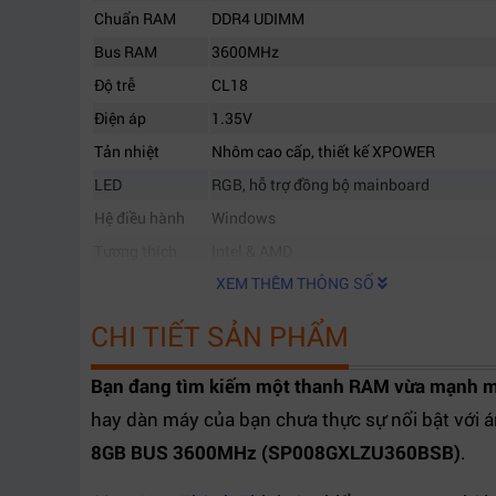
Chuẩn RAM
DDR4 UDIMM
Bus RAM
3600MHz
Độ trễ
CL18
Điện áp
1.35V
Tản nhiệt
Nhôm cao cấp, thiết kế XPOWER
LED
RGB, hỗ trợ đồng bộ mainboard
Hệ điều hành
Windows
Tương thích
Intel & AMD
XEM THÊM THÔNG SỐ
CHI TIẾT SẢN PHẨM
Bạn đang tìm kiếm một thanh RAM vừa mạnh mẽ
hay dàn máy của bạn chưa thực sự nổi bật với 
8GB BUS 3600MHz (SP008GXLZU360BSB)
.