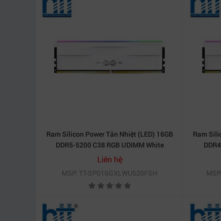
Ram Silicon Power Tản Nhiệt (LED) 16GB
Ram Sili
DDR5-5200 C38 RGB UDIMM White
DDR4
SP016GXLWU520FSH
Liên hệ
MSP: TT-SP016GXLWU520FSH
MSP