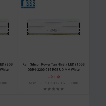
LED ) 8GB
Ram Silicon Power Tản Nhiệt ( LED ) 16GB
White
DDR4-3200 C16 RGB UDIMM White
0
SP016GXLZU320BSHK0
Liên hệ
SHK0
MSP: TT-SP016GXLZU320BSHK0