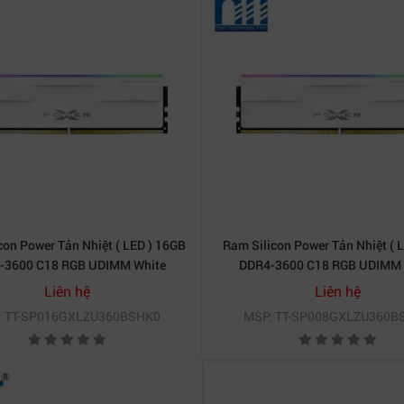
con Power Tản Nhiệt ( LED ) 16GB
Ram Silicon Power Tản Nhiệt ( 
-3600 C18 RGB UDIMM White
DDR4-3600 C18 RGB UDIMM 
SP016GXLZU360BSHK0
SP008GXLZU360BSHK
Liên hệ
Liên hệ
: TT-SP016GXLZU360BSHK0
MSP: TT-SP008GXLZU360B