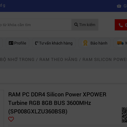
|
mua của hãng nào?
Mách bạn 5 cách khắc phục laptop không kết nối đư
G
0
Tìm kiếm
Profile
Tư vấn khách hàng
Bảo hành
 BỘ NHỚ TRONG
/
RAM THEO HÃNG
/
RAM SILICON POWE
RAM PC DDR4 Silicon Power XPOWER
Turbine RGB 8GB BUS 3600MHz
(SP008GXLZU360BSB)