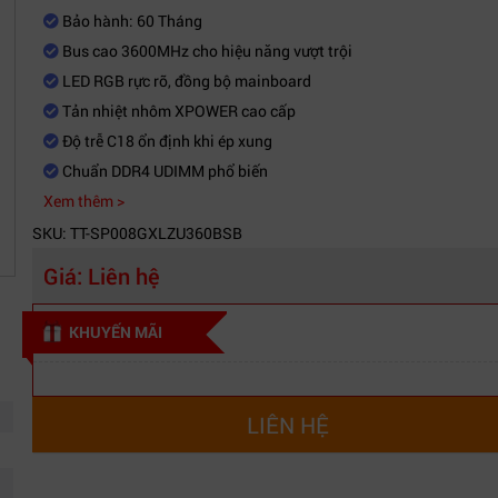
Bảo hành: 60 Tháng
Bus cao 3600MHz cho hiệu năng vượt trội
LED RGB rực rỡ, đồng bộ mainboard
Tản nhiệt nhôm XPOWER cao cấp
Độ trễ C18 ổn định khi ép xung
Chuẩn DDR4 UDIMM phổ biến
Xem thêm >
SKU: TT-SP008GXLZU360BSB
Giá:
Liên hệ
KHUYẾN MÃI
LIÊN HỆ