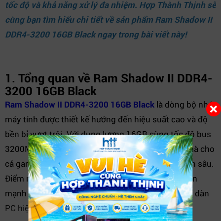
tốc độ và khả năng xử lý đa nhiệm.
Hợp Thành Thịnh
sẽ
cùng bạn tìm hiểu chi tiết về sản phẩm Ram Shadow II
DDR4-3200 16GB Black ngay trong bài viết này!
1. Tổng quan về Ram Shadow II DDR4-
3200 16GB Black
Ram Shadow II DDR4-3200 16GB Black
là dòng bộ nhớ
máy tính được thiết kế hướng đến hiệu suất cao và độ
bền bỉ vượt trội. Với dung lượng 16GB cùng tốc độ bus
3200MHz, sản phẩm mang lại trải nghiệm mượt mà cho
cả gaming, đồ họa và công việc văn phòng chuyên sâu.
Điểm nhấn của sản phẩm chính là thiết kế màu đen
mạnh mẽ, tản nhiệt hiệu quả, dễ dàng đồng bộ với dàn
PC hiện đại.