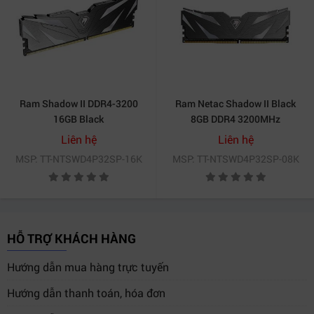
PC Gaming:
Tối ưu tốc độ xử lý, mang lại trải nghiệm
chơi game mượt mà, FPS ổn định.
Đồ họa – Render:
Hỗ trợ các phần mềm nặng như
Photoshop, After Effects, 3D Max.
Ram Shadow II DDR4-3200
Ram Netac Shadow II Black
Làm việc văn phòng:
Chạy mượt các ứng dụng
16GB Black
8GB DDR4 3200MHz
Excel, Word, PowerPoint cùng lúc.
Liên hệ
Liên hệ
Streaming:
Giúp livestream, chỉnh sửa video ổn định
MSP: TT-NTSWD4P32SP-16K
MSP: TT-NTSWD4P32SP-08K
mà không lo giật lag.
HỖ TRỢ KHÁCH HÀNG
Hướng dẫn mua hàng trực tuyến
Hướng dẫn thanh toán, hóa đơn