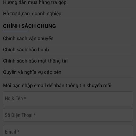
Hướng dẫn mua hàng trả góp
Hỗ trợ dự án, doanh nghiệp
CHÍNH SÁCH CHUNG
Chính sách vận chuyển
Chính sách bảo hành
Chính sách bảo mật thông tin
Quyền và nghĩa vụ các bên
Tối ưu đồ họa với Ram Shadow II DDR4-3200 16GB Black
Mời bạn nhập email để nhận thông tin khuyến mãi
4. Vì sao nên chọn Ram Shadow II
DDR4-3200 16GB Black tại Hợp Thành
Thịnh?
Hợp Thành Thịnh
là đơn vị phân phối thiết bị công nghệ
chính hãng, cam kết mang đến khách hàng:
Sản phẩm chính hãng 100%, bảo hành đầy đủ.