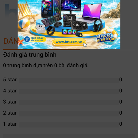
XEM THÊM
ĐÁNH GIÁ SẢN PHẨM
Đánh giá trung bình
0 trung bình dựa trên 0 bài đánh giá.
5 star
0
4 star
0
3 star
0
2 star
0
1 star
0
Ram Shadow II DDR4-3200 16GB Black – Hiệu năng mạnh