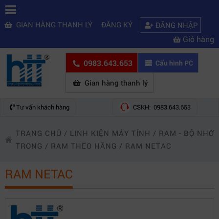
GIAN HÀNG THANH LÝ
ĐĂNG KÝ
ĐĂNG NHẬP
Giỏ hàng
0983.643.653
Cấu hình PC
Gian hàng thanh lý
Tư vấn khách hàng
CSKH: 0983.643.653
TRANG CHỦ
/
LINH KIỆN MÁY TÍNH
/
RAM - BỘ NHỚ
TRONG
/
RAM THEO HÃNG
/
RAM NETAC
RAM NETAC