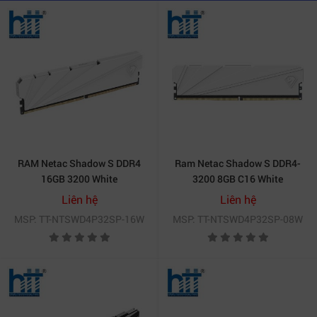
RAM Netac Shadow S DDR4
Ram Netac Shadow S DDR4-
16GB 3200 White
3200 8GB C16 White
(NTSWD4P32SP-08W)
Liên hệ
Liên hệ
MSP: TT-NTSWD4P32SP-16W
MSP: TT-NTSWD4P32SP-08W
Nâng cấp PC cùng Ram Shadow II DDR4-3200 16GB Black
3. Ứng dụng thực tế của Ram Shadow
II DDR4-3200 16GB Black
Với hiệu năng mạnh mẽ,
Ram Shadow II DDR4-3200
16GB Black
được ứng dụng trong nhiều lĩnh vực: