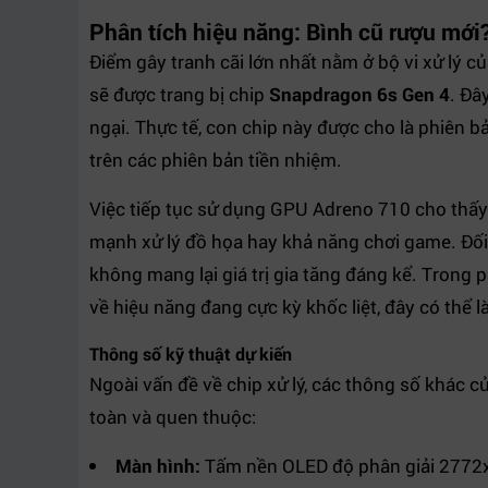
Phân tích hiệu năng: Bình cũ rượu mới
Điểm gây tranh cãi lớn nhất nằm ở bộ vi xử lý 
sẽ được trang bị chip
Snapdragon 6s Gen 4
. Đâ
ngại. Thực tế, con chip này được cho là phiên 
trên các phiên bản tiền nhiệm.
Việc tiếp tục sử dụng GPU Adreno 710 cho thấy
mạnh xử lý đồ họa hay khả năng chơi game. Đối
không mang lại giá trị gia tăng đáng kể. Trong
về hiệu năng đang cực kỳ khốc liệt, đây có thể
Thông số kỹ thuật dự kiến
Ngoài vấn đề về chip xử lý, các thông số khác c
toàn và quen thuộc:
Màn hình:
Tấm nền OLED độ phân giải 2772x12