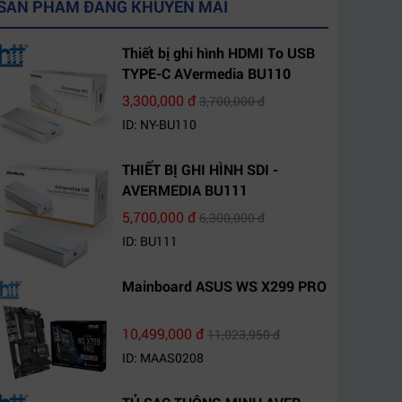
SẢN PHẨM ĐANG KHUYẾN MÃI
Thiết bị ghi hình HDMI To USB
TYPE-C AVermedia BU110
3,300,000 đ
3,700,000 đ
ID: NY-BU110
THIẾT BỊ GHI HÌNH SDI -
AVERMEDIA BU111
5,700,000 đ
6,300,000 đ
ID: BU111
Mainboard ASUS WS X299 PRO
10,499,000 đ
11,023,950 đ
ID: MAAS0208