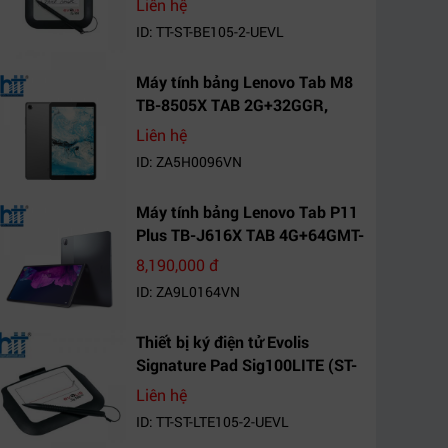
Liên hệ
ID: TT-ST-BE105-2-UEVL
Máy tính bảng Lenovo Tab M8
TB-8505X TAB 2G+32GGR,
VN_ZA5H0096VN
Liên hệ
ID: ZA5H0096VN
Máy tính bảng Lenovo Tab P11
Plus TB-J616X TAB 4G+64GMT-
VN Xanh Mòng
8,190,000 đ
Két_ZA9L0164VN
ID: ZA9L0164VN
Thiết bị ký điện tử Evolis
Signature Pad Sig100LITE (ST-
LTE105-2-UEVL)
Liên hệ
ID: TT-ST-LTE105-2-UEVL