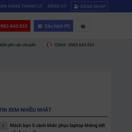
|
hãng nào?
Mách bạn 5 cách khắc phục laptop không kết nối được wifi
IAN HÀNG THANH LÝ
ĐĂNG KÝ
ĐĂNG NHẬP
983.643.653
Cấu hình PC
Miễn phí vận chuyển
CSKH: 0983.643.653
TIN XEM NHIỀU NHẤT
Mách bạn 5 cách khắc phục laptop không kết
1