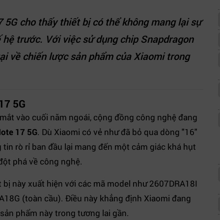
 5G cho thấy thiết bị có thể không mang lại sự
ế hệ trước. Với việc sử dụng chip Snapdragon
gại về chiến lược sản phẩm của Xiaomi trong
 17 5G
 mắt vào cuối năm ngoái, cộng đồng công nghệ đang
ote 17 5G
. Dù Xiaomi có vẻ như đã bỏ qua dòng "16"
 tin rò rỉ ban đầu lại mang đến một cảm giác khá hụt
ột phá về công nghệ.
iết bị này xuất hiện với các mã model như 2607DRA18I
18G (toàn cầu). Điều này khẳng định Xiaomi đang
 sản phẩm này trong tương lai gần.