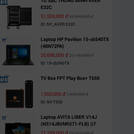
TỦ SẠC THÔNG MINH AVER
E32C
51,500,000 đ
55,000,000 đ
ID: NY_AVER E32C
Laptop HP Pavilion 15-cb540TX
(4BN72PA)
20,690,000 đ
22,190,000 đ
ID: 15-cb540TX
TV Box FPT Play Box+ T550
1,500,000 đ
1,690,000 đ
ID: NY-T550
Laptop AVITA LIBER V14J
(NS14J8VNR571-FLB) (i7
10510U/8GB RAM/1TB
21,209,000 đ
22,219,000 đ