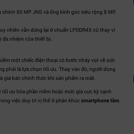
chính 50 MP JNS và ống kính góc siêu rộng 8 MP,
uy nhiên vẫn dừng lại ở chuẩn LPDDR4X cũ thay vì
đa nhiệm của thiết bị.
 kiếm một chiếc điện thoại có bước nhảy vọt về sức
g phải là lựa chọn tối ưu. Thay vào đó, người dùng
à giá bán chính thức khi sản phẩm ra mắt.
ề tối ưu hóa phần mềm hoặc mức giá cực kỳ cạnh
trong việc duy trì vị thế ở phân khúc
smartphone tầm