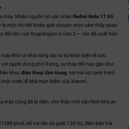
?
của máy. Nhiều nguồn tin xác nhận
Redmi Note 17 5G
y là một chi tiết khiến giới chuyên môn cảm thấy quan
bản đổi tên của Snapdragon 6 Gen 3 – vốn đã xuất hiện
 máy khó có khả năng tạo ra sự khác biệt về sức
 với người dùng phổ thông, sự thay đổi này gần như
 phân khúc
điện thoại tầm trung
, nơi mà sự cạnh tranh
 là một nước đi khá mạo hiểm của Xiaomi.
ủa máy cũng đã lộ diện, cho thấy một cấu hình khá an
80 pixel, hỗ trợ tần số quét 120 Hz, đảm bảo trải