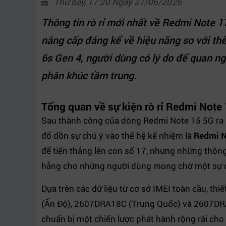
Thứ bảy, 17:20 Ngày 27/06/2026 .
Thông tin rò rỉ mới nhất về Redmi Note 17
nâng cấp đáng kể về hiệu năng so với th
6s Gen 4, người dùng có lý do để quan n
phân khúc tầm trung.
Tổng quan về sự kiện rò rỉ Redmi Note
Sau thành công của dòng Redmi Note 15 5G ra
đổ dồn sự chú ý vào thế hệ kế nhiệm là
Redmi N
để tiến thẳng lên con số 17, nhưng những thông
hẫng cho những người dùng mong chờ một sự đ
Dựa trên các dữ liệu từ cơ sở IMEI toàn cầu, th
(Ấn Độ), 2607DRA18C (Trung Quốc) và 2607DRA
chuẩn bị một chiến lược phát hành rộng rãi cho