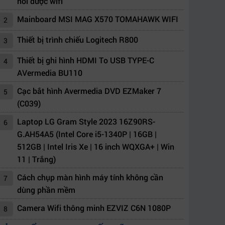
nối được wifi
Mainboard MSI MAG X570 TOMAHAWK WIFI
2
Thiết bị trình chiếu Logitech R800
3
Thiết bị ghi hình HDMI To USB TYPE-C
4
AVermedia BU110
Cạc bắt hình Avermedia DVD EZMaker 7
5
(C039)
Laptop LG Gram Style 2023 16Z90RS-
6
G.AH54A5 (Intel Core i5-1340P | 16GB |
512GB | Intel Iris Xe | 16 inch WQXGA+ | Win
11 | Trắng)
Cách chụp màn hình máy tính không cần
7
dùng phần mềm
Camera Wifi thông minh EZVIZ C6N 1080P
8