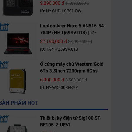
9,890,000 đ
11,890,000 đ
ID: NY-CHDHX-701-RW
Laptop Acer Nitro 5 AN515-54-
784P (NH.Q59SV.013) | i7-
9750H | 8GB DDR4 | 1TB HDD |
27,190,000 đ
28,990,000 đ
GeForce GTX 1650 4GB | 15.6
ID: TK-NHQ59SV.013
FHD IPS | Win10
Ổ cứng máy chủ Western Gold
6Tb 3.5Inch 7200rpm 6Gbs
256Mb SATA (WD6003FRYZ)
6,990,000 đ
8,500,000 đ
ID: NY-WD6003FRYZ
SẢN PHẨM HOT
Thiết bị ký điện tử Sig100 ST-
BE105-2-UEVL