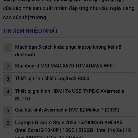
của các nhà sản xuất nhằm đáp ứng nhu cầu ngày càng
cao của thị trường.
TIN XEM NHIỀU NHẤT
Mách bạn 5 cách khắc phục laptop không kết nối
1
được wifi
Mainboard MSI MAG X570 TOMAHAWK WIFI
2
Thiết bị trình chiếu Logitech R800
3
Thiết bị ghi hình HDMI To USB TYPE-C AVermedia
4
BU110
Cạc bắt hình Avermedia DVD EZMaker 7 (C039)
5
Laptop LG Gram Style 2023 16Z90RS-G.AH54A5
6
(Intel Core i5-1340P | 16GB | 512GB | Intel Iris Xe | 16
inch WQXGA+ | Win 11 | Trắng)