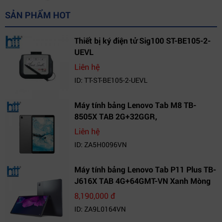
SẢN PHẨM HOT
Thiết bị ký điện tử Sig100 ST-BE105-2-
UEVL
Liên hệ
ID: TT-ST-BE105-2-UEVL
Máy tính bảng Lenovo Tab M8 TB-
8505X TAB 2G+32GGR,
VN_ZA5H0096VN
Liên hệ
ID: ZA5H0096VN
Máy tính bảng Lenovo Tab P11 Plus TB-
J616X TAB 4G+64GMT-VN Xanh Mòng
Két_ZA9L0164VN
8,190,000 đ
ID: ZA9L0164VN