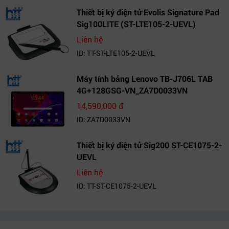
Thiết bị ký điện tử Evolis Signature Pad
Sig100LITE (ST-LTE105-2-UEVL)
Liên hệ
ID: TT-ST-LTE105-2-UEVL
Máy tính bảng Lenovo TB-J706L TAB
4G+128GSG-VN_ZA7D0033VN
14,590,000 đ
ID: ZA7D0033VN
Thiết bị ký điện tử Sig200 ST-CE1075-2-
UEVL
Liên hệ
ID: TT-ST-CE1075-2-UEVL