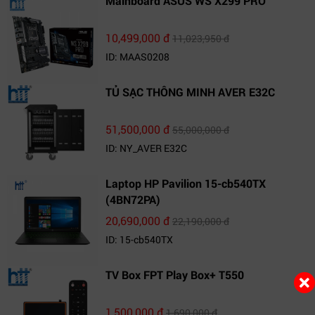
Mainboard ASUS WS X299 PRO
10,499,000 đ
11,023,950 đ
ID: MAAS0208
TỦ SẠC THÔNG MINH AVER E32C
51,500,000 đ
55,000,000 đ
ID: NY_AVER E32C
Laptop HP Pavilion 15-cb540TX
(4BN72PA)
20,690,000 đ
22,190,000 đ
ID: 15-cb540TX
TV Box FPT Play Box+ T550
1,500,000 đ
1,690,000 đ