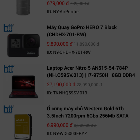
679,000 đ
739,000 đ
ID: NY-AirPurifier
Máy Quay GoPro HERO 7 Black
(CHDHX-701-RW)
9,890,000 đ
11,890,000 đ
ID: NY-CHDHX-701-RW
Laptop Acer Nitro 5 AN515-54-784P
(NH.Q59SV.013) | i7-9750H | 8GB DDR4
| 1TB HDD | GeForce GTX 1650 4GB |
27,190,000 đ
28,990,000 đ
15.6 FHD IPS | Win10
ID: TK-NHQ59SV.013
Ổ cứng máy chủ Western Gold 6Tb
3.5Inch 7200rpm 6Gbs 256Mb SATA
(WD6003FRYZ)
6,990,000 đ
8,500,000 đ
ID: NY-WD6003FRYZ