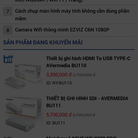
Cách chụp màn hình máy tính không cần dùng phần
7
mềm
Camera Wifi thông minh EZVIZ C6N 1080P
8
SẢN PHẨM ĐANG KHUYẾN MÃI
Thiết bị ghi hình HDMI To USB TYPE-C
AVermedia BU110
3,300,000 đ
3,700,000 đ
ID: NY-BU110
THIẾT BỊ GHI HÌNH SDI - AVERMEDIA
BU111
5,700,000 đ
6,300,000 đ
ID: BU111