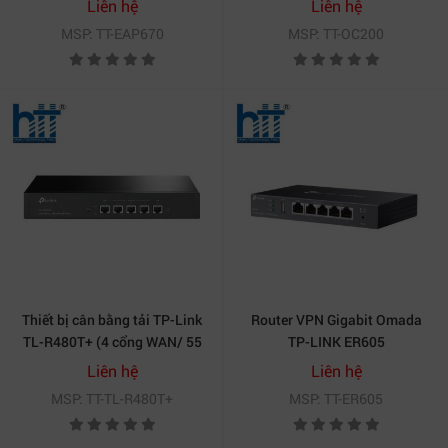
Liên hệ
Liên hệ
MSP: TT-EAP670
MSP: TT-OC200
Thiết bị cân bằng tải TP-Link
Router VPN Gigabit Omada
TL-R480T+ (4 cổng WAN/ 55
TP-LINK ER605
User)
Liên hệ
Liên hệ
MSP: TT-TL-R480T+
MSP: TT-ER605