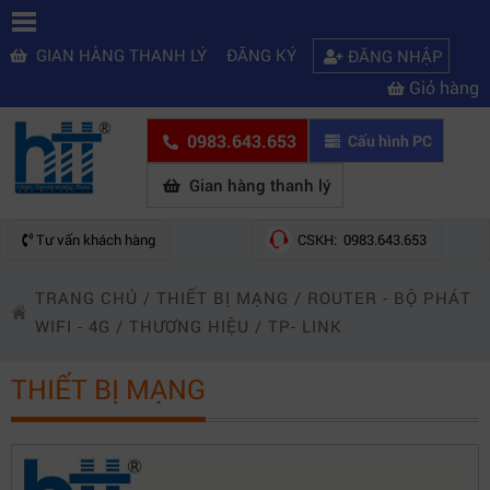
GIAN HÀNG THANH LÝ
ĐĂNG KÝ
ĐĂNG NHẬP
Giỏ hàng
0983.643.653
Cấu hình PC
Gian hàng thanh lý
Tư vấn khách hàng
CSKH: 0983.643.653
TRANG CHỦ
/
THIẾT BỊ MẠNG
/
ROUTER - BỘ PHÁT
WIFI - 4G
/
THƯƠNG HIỆU
/
TP- LINK
THIẾT BỊ MẠNG