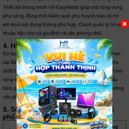
Thiết kế thông minh với EasyMesh giúp mở rộng vùng
phủ sóng, đồng thời Kiểm soát phụ huynh bảo vệ trẻ
em khỏi nội dung không phù hợp. Cloud quản lý từ xa
thuận tiện cho cả gia đình và văn phòng nhỏ.
4. Hướng dẫn sử dụng và quản lý
Sử dụng
Archer NX200
đơn giản với ứng dụng Tether:
cài đặt nhanh, quản lý mạng, ưu tiên băng thông cho
thiết bị, và giám sát các kết nối. Người dùng có thể mở
rộng mạng Wi-Fi bằng EasyMesh mà không cần cấu
hình phức tạp. Đây là lựa chọn lý tưởng cho môi trường
văn phòng hoặc gia đình đông thiết bị kết nối.
5. So sánh các sản phẩm Router 5G
phổ biến
Tính năng