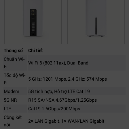
Thông số
Chi tiết
Chuẩn Wi-
Wi-Fi 6 (802.11ax), Dual Band
Fi
Tốc độ Wi-
5 GHz: 1201 Mbps, 2.4 GHz: 574 Mbps
Fi
Modem
5G tích hợp, Hỗ trợ LTE Cat 19
5G NR
R15 SA/NSA 4.67Gbps/1.25Gbps
LTE
Cat19 1.6Gbps/200Mbps
Cổng kết
2× LAN Gigabit, 1× WAN/LAN Gigabit
nối