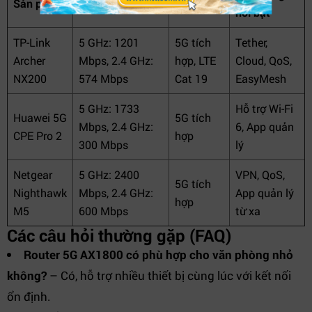
Sản phẩm
Tốc độ
Modem
nổi bật
TP-Link
5 GHz: 1201
5G tích
Tether,
Archer
Mbps, 2.4 GHz:
hợp, LTE
Cloud, QoS,
NX200
574 Mbps
Cat 19
EasyMesh
5 GHz: 1733
Hỗ trợ Wi-Fi
Huawei 5G
5G tích
Mbps, 2.4 GHz:
6, App quản
CPE Pro 2
hợp
300 Mbps
lý
Netgear
5 GHz: 2400
VPN, QoS,
5G tích
Nighthawk
Mbps, 2.4 GHz:
App quản lý
hợp
M5
600 Mbps
từ xa
Các câu hỏi thường gặp (FAQ)
Router 5G AX1800 có phù hợp cho văn phòng nhỏ
không?
– Có, hỗ trợ nhiều thiết bị cùng lúc với kết nối
ổn định.