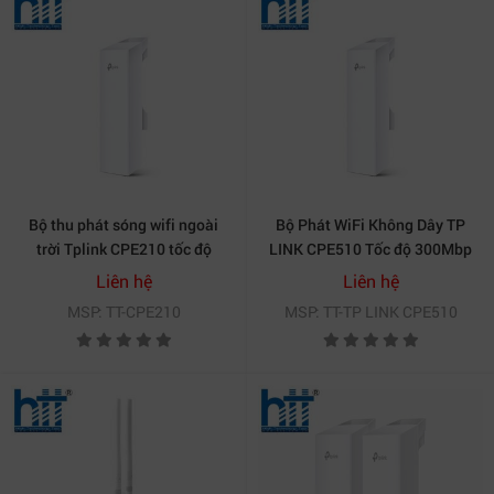
Bộ thu phát sóng wifi ngoài
Bộ Phát WiFi Không Dây TP
trời Tplink CPE210 tốc độ
LINK CPE510 Tốc độ 300Mbp
300Mbps
Liên hệ
Liên hệ
MSP: TT-CPE210
MSP: TT-TP LINK CPE510