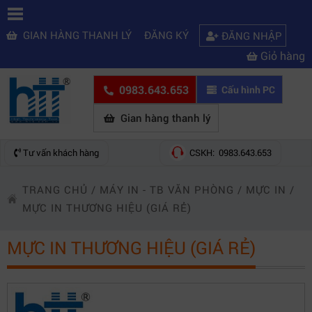
GIAN HÀNG THANH LÝ
ĐĂNG KÝ
ĐĂNG NHẬP
Giỏ hàng
0983.643.653
Cấu hình PC
Gian hàng thanh lý
Tư vấn khách hàng
CSKH: 0983.643.653
TRANG CHỦ
/
MÁY IN - TB VĂN PHÒNG
/
MỰC IN
/
MỰC IN THƯƠNG HIỆU (GIÁ RẺ)
MỰC IN THƯƠNG HIỆU (GIÁ RẺ)