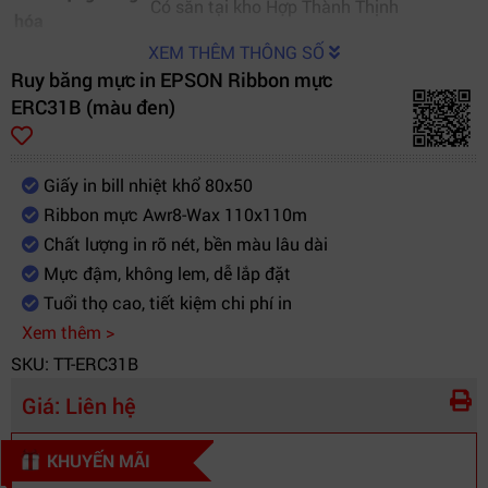
Có sẵn tại kho Hợp Thành Thịnh
hóa
XEM THÊM THÔNG SỐ
Ruy băng mực in EPSON Ribbon mực
ERC31B (màu đen)
Giấy in bill nhiệt khổ 80x50
Ribbon mực Awr8-Wax 110x110m
Chất lượng in rõ nét, bền màu lâu dài
Mực đậm, không lem, dễ lắp đặt
Tuổi thọ cao, tiết kiệm chi phí in
Xem thêm >
SKU: TT-ERC31B
Giá:
Liên hệ
KHUYẾN MÃI