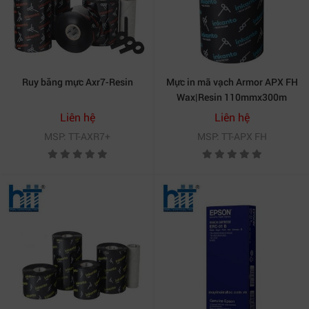
Bảo hành, đổi trả linh hoạt
nếu sản phẩm lỗi kỹ
thuật.
Giá cạnh tranh
– chiết khấu tốt cho đại lý, doanh
nghiệp mua số lượng lớn.
Ruy băng mực Axr7-Resin
Mực in mã vạch Armor APX FH
Kho hàng luôn sẵn
, giao nhanh toàn quốc.
Wax|Resin 110mmx300m
Tư vấn kỹ thuật tận tâm
, hỗ trợ lựa chọn mực phù
Liên hệ
Liên hệ
hợp với từng dòng máy in.
MSP: TT-AXR7+
MSP: TT-APX FH
Không chỉ là nơi cung cấp, Hợp Thành Thịnh còn là đối
tác đáng tin cậy cho các giải pháp in ấn tổng thể – từ
thiết bị, phụ kiện đến dịch vụ kỹ thuật chuyên sâu.
5. Câu hỏi thường gặp về ruy băng mực
Epson ERC31B
ERC31B có thể dùng cho máy in nào?
Sản phẩm tương thích với các máy in kim Epson TM-