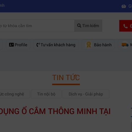
|
họn mua máy quay phim chuyên nghiệp
Mua máy quay phim hd giá rẻ 
G
0
Tìm kiếm
Profile
Tư vấn khách hàng
Bảo hành
TIN TỨC
hức công nghệ
Tin nội bộ
Dịch vụ - Giải pháp
 DỤNG Ổ CẮM THÔNG MINH TẠI