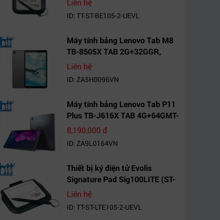
Liên hệ
ID: TT-ST-BE105-2-UEVL
Máy tính bảng Lenovo Tab M8
TB-8505X TAB 2G+32GGR,
VN_ZA5H0096VN
Liên hệ
ID: ZA5H0096VN
Máy tính bảng Lenovo Tab P11
Plus TB-J616X TAB 4G+64GMT-
VN Xanh Mòng
8,190,000 đ
Két_ZA9L0164VN
ID: ZA9L0164VN
Thiết bị ký điện tử Evolis
Signature Pad Sig100LITE (ST-
LTE105-2-UEVL)
Liên hệ
ID: TT-ST-LTE105-2-UEVL