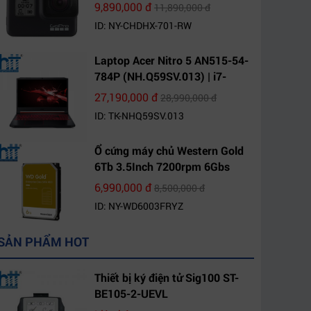
9,890,000 đ
11,890,000 đ
ID: NY-CHDHX-701-RW
Laptop Acer Nitro 5 AN515-54-
784P (NH.Q59SV.013) | i7-
9750H | 8GB DDR4 | 1TB HDD |
27,190,000 đ
28,990,000 đ
GeForce GTX 1650 4GB | 15.6
ID: TK-NHQ59SV.013
FHD IPS | Win10
Ổ cứng máy chủ Western Gold
6Tb 3.5Inch 7200rpm 6Gbs
256Mb SATA (WD6003FRYZ)
6,990,000 đ
8,500,000 đ
ID: NY-WD6003FRYZ
SẢN PHẨM HOT
Thiết bị ký điện tử Sig100 ST-
BE105-2-UEVL