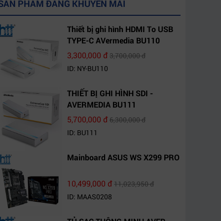
SẢN PHẨM ĐANG KHUYẾN MÃI
Thiết bị ghi hình HDMI To USB
TYPE-C AVermedia BU110
3,300,000 đ
3,700,000 đ
ID: NY-BU110
THIẾT BỊ GHI HÌNH SDI -
AVERMEDIA BU111
5,700,000 đ
6,300,000 đ
ID: BU111
Mainboard ASUS WS X299 PRO
10,499,000 đ
11,023,950 đ
ID: MAAS0208