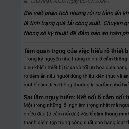
Chủ nhật, 08:35 Ngày 05/07/2026 .
Bài viết phân tích những rủi ro tiềm ẩn k
là tình trạng quá tải công suất. Chuyên 
thông số kỹ thuật để đảm bảo an toàn p
Tầm quan trọng của việc hiểu rõ thiết 
Trong kỷ nguyên nhà thông minh,
ổ cắm thông
điều khiển thiết bị từ xa và tối ưu hóa điện năng
ro tiềm ẩn nếu người dùng thiếu kiến thức về
an
một ổ cắm điện thông thường là sai lầm phổ bi
Sai lầm nguy hiểm: Kết nối ổ cắm nối t
Một trong những lỗi nghiêm trọng nhất mà ngư
nhiều đầu (ổ cắm nối dài) vào
ổ cắm thông min
thành điểm tập trung công suất cho hàng loạt th