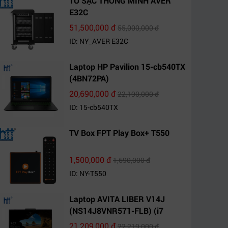
TỦ SẠC THÔNG MINH AVER
E32C
51,500,000 đ
55,000,000 đ
ID: NY_AVER E32C
Laptop HP Pavilion 15-cb540TX
(4BN72PA)
20,690,000 đ
22,190,000 đ
ID: 15-cb540TX
TV Box FPT Play Box+ T550
1,500,000 đ
1,690,000 đ
ID: NY-T550
Laptop AVITA LIBER V14J
(NS14J8VNR571-FLB) (i7
10510U/8GB RAM/1TB
21,209,000 đ
22,219,000 đ