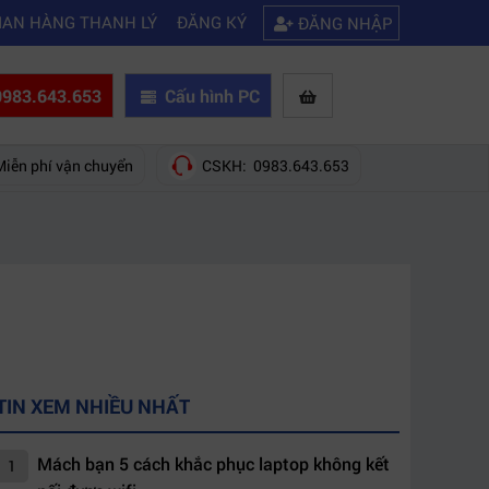
|
nên mua của hãng nào?
Mách bạn 5 cách khắc phục laptop không kết nố
IAN HÀNG THANH LÝ
ĐĂNG KÝ
ĐĂNG NHẬP
983.643.653
Cấu hình PC
Miễn phí vận chuyển
CSKH: 0983.643.653
TIN XEM NHIỀU NHẤT
Mách bạn 5 cách khắc phục laptop không kết
1