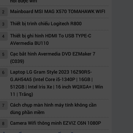
nối được wifi
Mainboard MSI MAG X570 TOMAHAWK WIFI
2
Thiết bị trình chiếu Logitech R800
3
Thiết bị ghi hình HDMI To USB TYPE-C
4
AVermedia BU110
Cạc bắt hình Avermedia DVD EZMaker 7
5
(C039)
Laptop LG Gram Style 2023 16Z90RS-
6
G.AH54A5 (Intel Core i5-1340P | 16GB |
512GB | Intel Iris Xe | 16 inch WQXGA+ | Win
11 | Trắng)
Cách chụp màn hình máy tính không cần
7
dùng phần mềm
Camera Wifi thông minh EZVIZ C6N 1080P
8