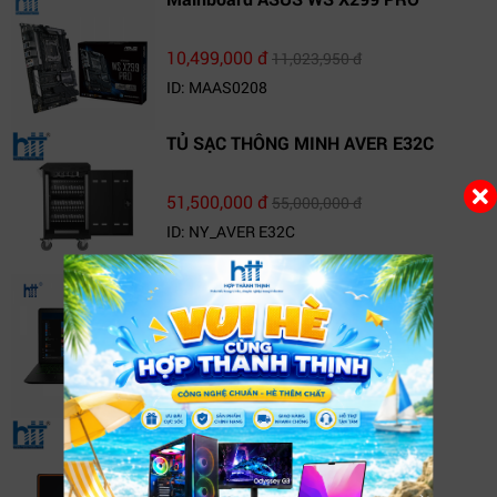
10,499,000 đ
11,023,950 đ
ID: MAAS0208
TỦ SẠC THÔNG MINH AVER E32C
51,500,000 đ
55,000,000 đ
ID: NY_AVER E32C
Laptop HP Pavilion 15-cb540TX
(4BN72PA)
20,690,000 đ
22,190,000 đ
ID: 15-cb540TX
TV Box FPT Play Box+ T550
1,500,000 đ
1,690,000 đ