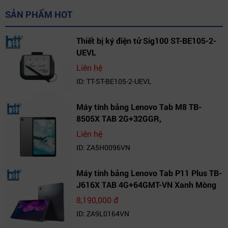
SẢN PHẨM HOT
Thiết bị ký điện tử Sig100 ST-BE105-2-
UEVL
Liên hệ
ID: TT-ST-BE105-2-UEVL
Máy tính bảng Lenovo Tab M8 TB-
8505X TAB 2G+32GGR,
VN_ZA5H0096VN
Liên hệ
ID: ZA5H0096VN
Máy tính bảng Lenovo Tab P11 Plus TB-
J616X TAB 4G+64GMT-VN Xanh Mòng
Két_ZA9L0164VN
8,190,000 đ
ID: ZA9L0164VN