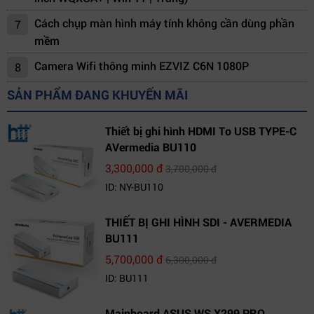
Cách chụp màn hình máy tính không cần dùng phần
7
mềm
Camera Wifi thông minh EZVIZ C6N 1080P
8
SẢN PHẨM ĐANG KHUYẾN MÃI
Thiết bị ghi hình HDMI To USB TYPE-C
AVermedia BU110
3,300,000 đ
3,700,000 đ
ID: NY-BU110
THIẾT BỊ GHI HÌNH SDI - AVERMEDIA
BU111
5,700,000 đ
6,300,000 đ
ID: BU111
Mainboard ASUS WS X299 PRO