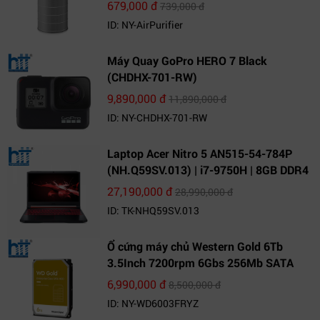
679,000 đ
739,000 đ
ID: NY-AirPurifier
Máy Quay GoPro HERO 7 Black
(CHDHX-701-RW)
9,890,000 đ
11,890,000 đ
ID: NY-CHDHX-701-RW
Laptop Acer Nitro 5 AN515-54-784P
(NH.Q59SV.013) | i7-9750H | 8GB DDR4
| 1TB HDD | GeForce GTX 1650 4GB |
27,190,000 đ
28,990,000 đ
15.6 FHD IPS | Win10
ID: TK-NHQ59SV.013
Ổ cứng máy chủ Western Gold 6Tb
3.5Inch 7200rpm 6Gbs 256Mb SATA
(WD6003FRYZ)
6,990,000 đ
8,500,000 đ
ID: NY-WD6003FRYZ