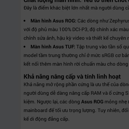
Đây là điểm khác biệt lớn nhất mà người dùng c
Màn hình Asus ROG:
Các dòng như Zephyrus
với độ phủ màu 100% DCI-P3, độ chính xác màu D
chỉnh sửa ảnh, hậu kỳ video và thiết kế chuyên 
Màn hình Asus TUF:
Tập trung vào tần số qu
model tầm trung thường chỉ ở mức sRGB cơ bản.
kết nối thêm màn hình rời chuẩn màu cho dòng
Khả năng nâng cấp và tính linh hoạt
Khả năng mở rộng phần cứng là ưu thế của dò
người dùng dễ dàng nâng cấp RAM và ổ cứng SSD
kiệm. Ngược lại, các dòng
Asus ROG
mỏng nhẹ (
mainboard để tối ưu trọng lượng. Tuy nhiên, đổi
kế di động đẳng cấp.