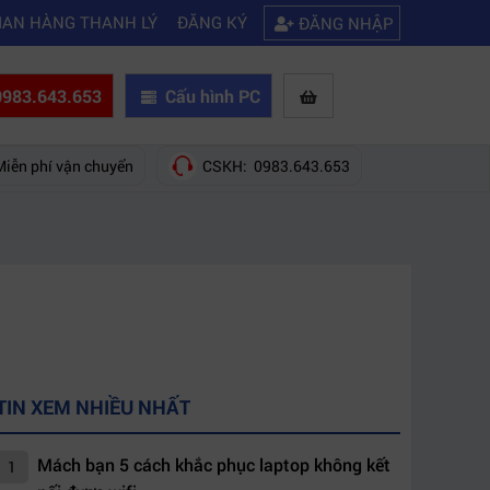
|
|
ào?
Mách bạn 5 cách khắc phục laptop không kết nối được wifi
Kinh n
IAN HÀNG THANH LÝ
ĐĂNG KÝ
ĐĂNG NHẬP
983.643.653
Cấu hình PC
Miễn phí vận chuyển
CSKH: 0983.643.653
TIN XEM NHIỀU NHẤT
Mách bạn 5 cách khắc phục laptop không kết
1