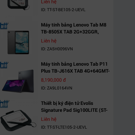
Liên hệ
ID: TT-ST-BE105-2-UEVL
Máy tính bảng Lenovo Tab M8
TB-8505X TAB 2G+32GGR,
VN_ZA5H0096VN
Liên hệ
ID: ZA5H0096VN
Máy tính bảng Lenovo Tab P11
Plus TB-J616X TAB 4G+64GMT-
VN Xanh Mòng
8,190,000 đ
Két_ZA9L0164VN
ID: ZA9L0164VN
Thiết bị ký điện tử Evolis
Signature Pad Sig100LITE (ST-
LTE105-2-UEVL)
Liên hệ
ID: TT-ST-LTE105-2-UEVL