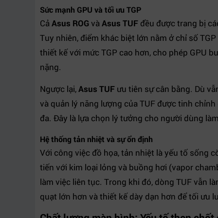
Sức mạnh GPU và tối ưu TGP
Cả
Asus ROG
và
Asus TUF
đều được trang bị c
Tuy nhiên, điểm khác biệt lớn nằm ở chỉ số TG
thiết kế với mức TGP cao hơn, cho phép GPU bu
nặng.
Ngược lại,
Asus TUF
ưu tiên sự cân bằng. Dù vẫn
và quản lý năng lượng của TUF được tinh chỉnh đ
đa. Đây là lựa chọn lý tưởng cho người dùng là
Hệ thống tản nhiệt và sự ổn định
Với công việc đồ họa, tản nhiệt là yếu tố sống 
tiến với kim loại lỏng và buồng hơi (vapor chamb
làm việc liên tục. Trong khi đó, dòng TUF vẫn l
quạt lớn hơn và thiết kế dày dạn hơn để tối ưu l
Chất lượng màn hình: Yếu tố then chốt