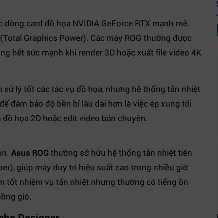
ác dòng card đồ họa NVIDIA GeForce RTX mạnh mẽ.
P (Total Graphics Power). Các máy ROG thường được
ng hết sức mạnh khi render 3D hoặc xuất file video 4K
 xử lý tốt các tác vụ đồ họa, nhưng hệ thống tản nhiệt
ể đảm bảo độ bền bỉ lâu dài hơn là việc ép xung tối
m đồ họa 2D hoặc edit video bán chuyên.
còn.
Asus ROG
thường sở hữu hệ thống tản nhiệt tiên
er), giúp máy duy trì hiệu suất cao trong nhiều giờ
àm tốt nhiệm vụ tản nhiệt nhưng thường có tiếng ồn
uồng gió.
 cho Designer