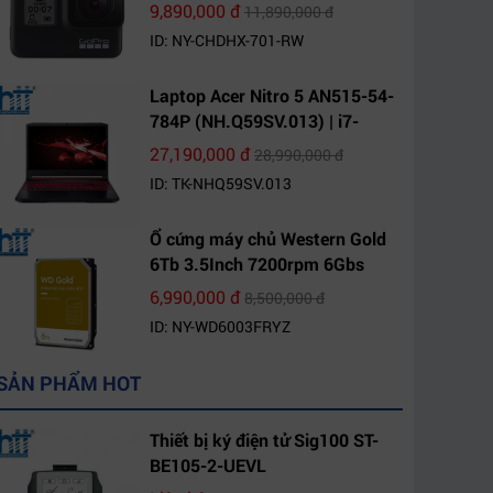
9,890,000 đ
11,890,000 đ
ID: NY-CHDHX-701-RW
Laptop Acer Nitro 5 AN515-54-
784P (NH.Q59SV.013) | i7-
9750H | 8GB DDR4 | 1TB HDD |
27,190,000 đ
28,990,000 đ
GeForce GTX 1650 4GB | 15.6
ID: TK-NHQ59SV.013
FHD IPS | Win10
Ổ cứng máy chủ Western Gold
6Tb 3.5Inch 7200rpm 6Gbs
256Mb SATA (WD6003FRYZ)
6,990,000 đ
8,500,000 đ
ID: NY-WD6003FRYZ
SẢN PHẨM HOT
Thiết bị ký điện tử Sig100 ST-
BE105-2-UEVL