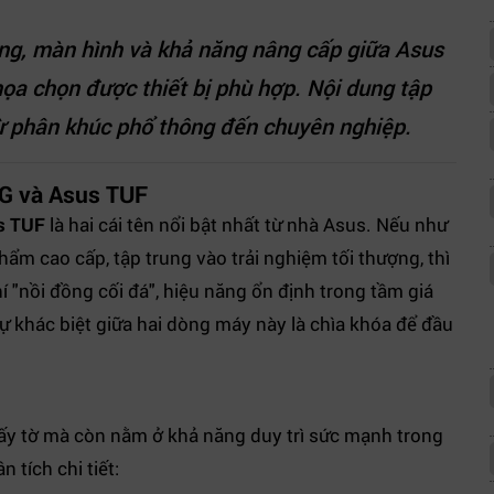
năng, màn hình và khả năng nâng cấp giữa Asus
a chọn được thiết bị phù hợp. Nội dung tập
từ phân khúc phổ thông đến chuyên nghiệp.
OG và Asus TUF
s TUF
là hai cái tên nổi bật nhất từ nhà Asus. Nếu như
ẩm cao cấp, tập trung vào trải nghiệm tối thượng, thì
hí "nồi đồng cối đá", hiệu năng ổn định trong tầm giá
õ sự khác biệt giữa hai dòng máy này là chìa khóa để đầu
iấy tờ mà còn nằm ở khả năng duy trì sức mạnh trong
n tích chi tiết: