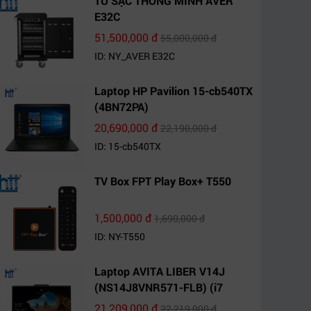
TỦ SẠC THÔNG MINH AVER
E32C
51,500,000 đ
55,000,000 đ
ID: NY_AVER E32C
Laptop HP Pavilion 15-cb540TX
(4BN72PA)
20,690,000 đ
22,190,000 đ
ID: 15-cb540TX
TV Box FPT Play Box+ T550
1,500,000 đ
1,690,000 đ
ID: NY-T550
Laptop AVITA LIBER V14J
(NS14J8VNR571-FLB) (i7
10510U/8GB RAM/1TB
21,209,000 đ
22,219,000 đ