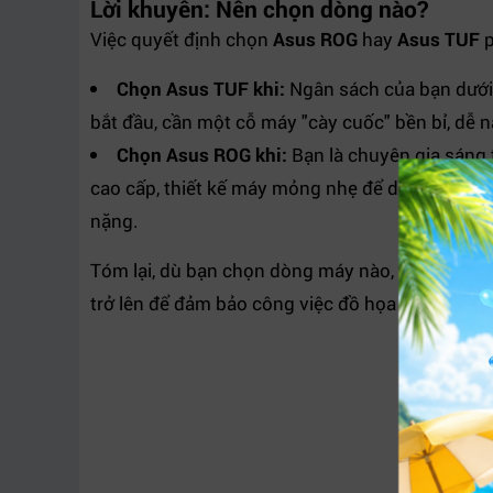
Lời khuyên: Nên chọn dòng nào?
Việc quyết định chọn
Asus ROG
hay
Asus TUF
p
Chọn Asus TUF khi:
Ngân sách của bạn dưới 3
bắt đầu, cần một cỗ máy "cày cuốc" bền bỉ, dễ 
Chọn Asus ROG khi:
Bạn là chuyên gia sáng 
cao cấp, thiết kế máy mỏng nhẹ để di chuyển và
nặng.
Tóm lại, dù bạn chọn dòng máy nào, hãy ưu tiê
trở lên để đảm bảo công việc đồ họa diễn ra suô