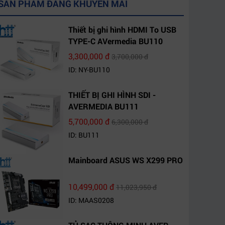
SẢN PHẨM ĐANG KHUYẾN MÃI
Thiết bị ghi hình HDMI To USB
TYPE-C AVermedia BU110
3,300,000 đ
3,700,000 đ
ID: NY-BU110
THIẾT BỊ GHI HÌNH SDI -
AVERMEDIA BU111
5,700,000 đ
6,300,000 đ
ID: BU111
Mainboard ASUS WS X299 PRO
10,499,000 đ
11,023,950 đ
ID: MAAS0208