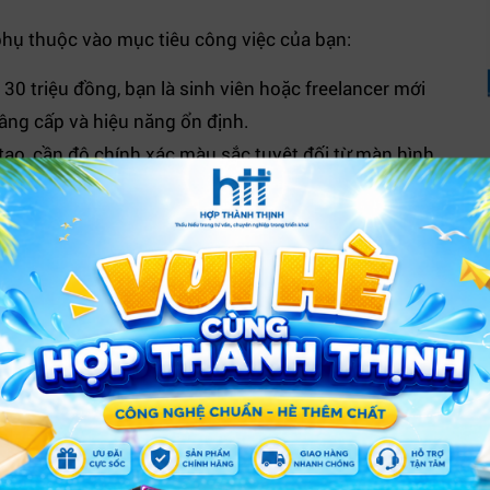
hụ thuộc vào mục tiêu công việc của bạn:
0 triệu đồng, bạn là sinh viên hoặc freelancer mới
nâng cấp và hiệu năng ổn định.
tạo, cần độ chính xác màu sắc tuyệt đối từ màn hình
 đòi hỏi hiệu năng đỉnh cao cho các dự án 3D, render
n các phiên bản có card đồ họa rời từ RTX 3060/4050
n sẻ nhất.