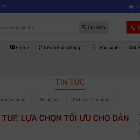
|
him chuyên nghiệp
Mua máy quay phim hd giá rẻ nên mua của hãng n
G
0
Tìm kiếm
Profile
Tư vấn khách hàng
Bảo hành
TIN TỨC
hức công nghệ
Tin nội bộ
Dịch vụ - Giải pháp
 TUF: LỰA CHỌN TỐI ƯU CHO DÂN