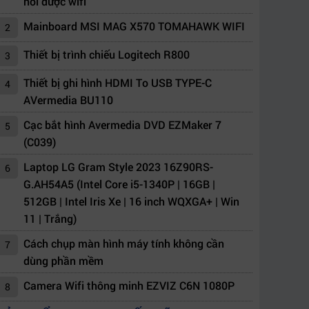
nối được wifi
Mainboard MSI MAG X570 TOMAHAWK WIFI
2
Thiết bị trình chiếu Logitech R800
3
Thiết bị ghi hình HDMI To USB TYPE-C
4
AVermedia BU110
Cạc bắt hình Avermedia DVD EZMaker 7
5
(C039)
Laptop LG Gram Style 2023 16Z90RS-
6
G.AH54A5 (Intel Core i5-1340P | 16GB |
512GB | Intel Iris Xe | 16 inch WQXGA+ | Win
11 | Trắng)
Cách chụp màn hình máy tính không cần
7
dùng phần mềm
Camera Wifi thông minh EZVIZ C6N 1080P
8