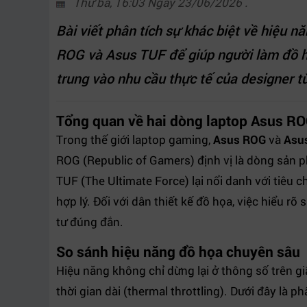
Thứ ba, 16:03 Ngày 23/06/2026 .
Bài viết phân tích sự khác biệt về hiệu 
ROG và Asus TUF để giúp người làm đồ họ
trung vào nhu cầu thực tế của designer 
Tổng quan về hai dòng laptop Asus R
Trong thế giới laptop gaming,
Asus ROG
và
Asu
ROG (Republic of Gamers) định vị là dòng sản ph
TUF (The Ultimate Force) lại nổi danh với tiêu c
hợp lý. Đối với dân thiết kế đồ họa, việc hiểu r
tư đúng đắn.
So sánh hiệu năng đồ họa chuyên sâu
Hiệu năng không chỉ dừng lại ở thông số trên g
thời gian dài (thermal throttling). Dưới đây là phâ