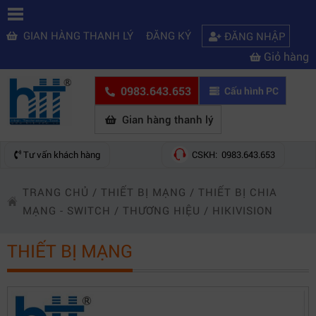
GIAN HÀNG THANH LÝ
ĐĂNG KÝ
ĐĂNG NHẬP
Giỏ hàng
0983.643.653
Cấu hình PC
Gian hàng thanh lý
Tư vấn khách hàng
CSKH: 0983.643.653
TRANG CHỦ
/
THIẾT BỊ MẠNG
/
THIẾT BỊ CHIA
MẠNG - SWITCH
/
THƯƠNG HIỆU
/
HIKIVISION
THIẾT BỊ MẠNG