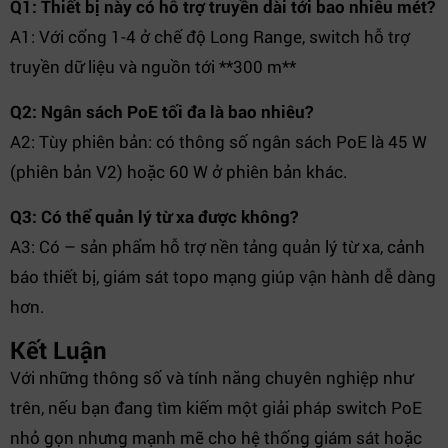
Q1: Thiết bị này có hỗ trợ truyền dài tới bao nhiêu mét?
A1: Với cổng 1-4 ở chế độ Long Range, switch hỗ trợ
truyền dữ liệu và nguồn tới **300 m**
Q2: Ngân sách PoE tối đa là bao nhiêu?
A2: Tùy phiên bản: có thông số ngân sách PoE là 45 W
(phiên bản V2) hoặc 60 W ở phiên bản khác.
Q3: Có thể quản lý từ xa được không?
A3: Có – sản phẩm hỗ trợ nền tảng quản lý từ xa, cảnh
báo thiết bị, giám sát topo mạng giúp vận hành dễ dàng
hơn.
Kết Luận
Với những thông số và tính năng chuyên nghiệp như
trên, nếu bạn đang tìm kiếm một giải pháp switch PoE
nhỏ gọn nhưng mạnh mẽ cho hệ thống giám sát hoặc