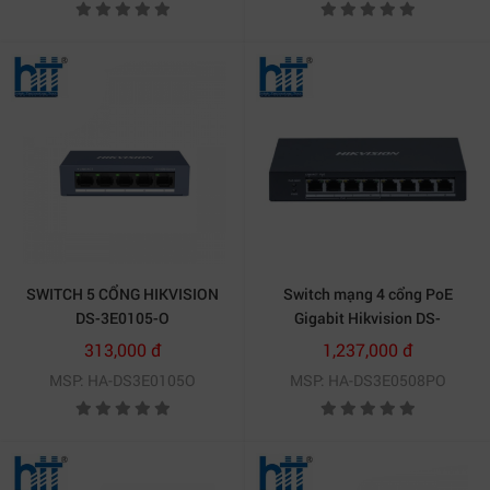
SWITCH 5 CỔNG HIKVISION
Switch mạng 4 cổng PoE
DS-3E0105-O
Gigabit Hikvision DS-
3E0508P-O
313,000 đ
1,237,000 đ
MSP: HA-DS3E0105O
MSP: HA-DS3E0508PO