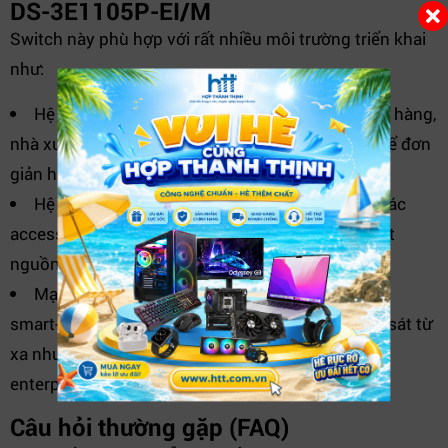
DS-3E1105P-EI/M
Switch này phù hợp với rất nhiều môi trường triển khai
như:
Hệ thống camera giám sát cho văn phòng, cửa hàng,
nhà xưởng: tận dụng truyền dài, cấp nguồn PoE để đơn
giản hóa việc đi dây.
Hệ thống WiFi doanh nghiệp: cấp nguồn cho các
access point PoE ở vị trí cao hoặc khu vực khó đặt
nguồn điện.
Mạng chi nhánh, phòng nhỏ cần thiết bị mạng
smart-managed có khả năng phân VLAN và giám sát từ
xa nhưng không quá phức tạp như thiết bị cấp
enterprise lớn.
Câu hỏi thường gặp (FAQ)