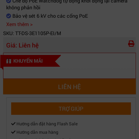
Chế độ PoE Watchdog tự động khởi động lại camera
không phản hồi
Bảo vệ sét 6 kV cho các cổng PoE
Xem thêm >
SKU: TT-DS-3E1105P-EI/M
Giá:
Liên hệ
KHUYẾN MÃI
LIÊN HỆ
TRỢ GIÚP
Hướng dẫn đặt hàng Flash Sale
Hướng dẫn mua hàng