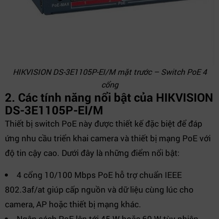
HIKVISION DS-3E1105P-EI/M mặt trước – Switch PoE 4
cổng
2. Các tính năng nổi bật của HIKVISION
DS-3E1105P-EI/M
Thiết bị switch PoE này được thiết kế đặc biệt để đáp
ứng nhu cầu triển khai camera và thiết bị mạng PoE với
độ tin cậy cao. Dưới đây là những điểm nổi bật:
4 cổng 10/100 Mbps PoE hỗ trợ chuẩn IEEE
802.3af/at giúp cấp nguồn và dữ liệu cùng lúc cho
camera, AP hoặc thiết bị mạng khác.
Ngân sách PoE lên tới 45 W hoặc 60 W tùy phiên