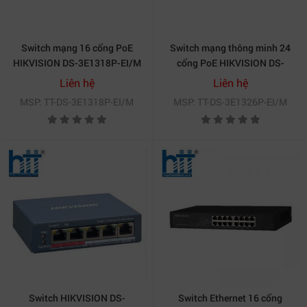
Switch mạng 16 cổng PoE
Switch mạng thông minh 24
HIKVISION DS-3E1318P-EI/M
cổng PoE HIKVISION DS-
3E1326P-EI/M
Liên hệ
Liên hệ
MSP: TT-DS-3E1318P-EI/M
MSP: TT-DS-3E1326P-EI/M
Switch HIKVISION DS-
Switch Ethernet 16 cổng