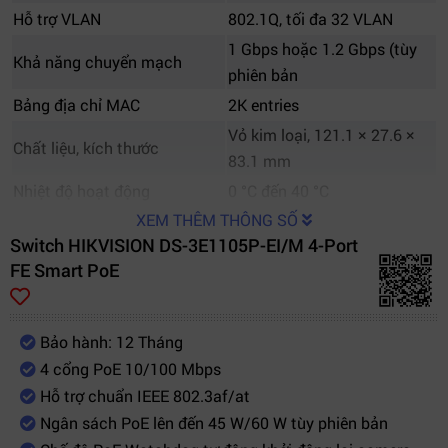
Hỗ trợ VLAN
802.1Q, tối đa 32 VLAN
1 Gbps hoặc 1.2 Gbps (tùy
Khả năng chuyển mạch
phiên bản
Bảng địa chỉ MAC
2K entries
Vỏ kim loại, 121.1 × 27.6 ×
Chất liệu, kích thước
83.1 mm
Nhiệt độ hoạt động
0 °C đến 40 °C
XEM THÊM THÔNG SỐ
Switch HIKVISION DS-3E1105P-EI/M 4-Port
FE Smart PoE
Bảo hành: 12 Tháng
4 cổng PoE 10/100 Mbps
Hỗ trợ chuẩn IEEE 802.3af/at
Ngân sách PoE lên đến 45 W/60 W tùy phiên bản