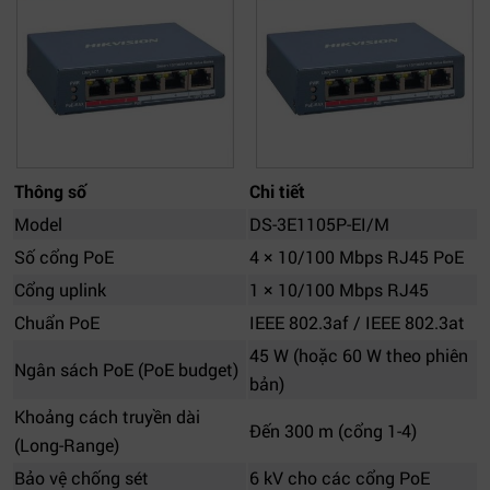
Thông số
Chi tiết
Model
DS-3E1105P-EI/M
Số cổng PoE
4 × 10/100 Mbps RJ45 PoE
Cổng uplink
1 × 10/100 Mbps RJ45
Chuẩn PoE
IEEE 802.3af / IEEE 802.3at
45 W (hoặc 60 W theo phiên
Ngân sách PoE (PoE budget)
bản)
Khoảng cách truyền dài
Đến 300 m (cổng 1-4)
(Long-Range)
Bảo vệ chống sét
6 kV cho các cổng PoE