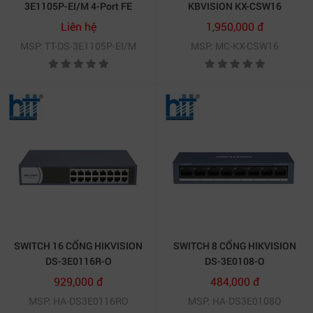
3E1105P-EI/M 4-Port FE
KBVISION KX-CSW16
Smart PoE
Liên hệ
1,950,000 đ
MSP: TT-DS-3E1105P-EI/M
MSP: MC-KX-CSW16
SWITCH 16 CỔNG HIKVISION
SWITCH 8 CỔNG HIKVISION
DS-3E0116R-O
DS-3E0108-O
929,000 đ
484,000 đ
MSP: HA-DS3E0116RO
MSP: HA-DS3E0108O