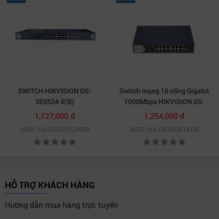
SWITCH HIKVISION DS-
Switch mạng 16 cổng Gigabit
3E0524-E(B)
1000Mbps HIKVISION DS-
3E0516-E(B)
1,727,000 đ
1,254,000 đ
MSP: HA-DS3E0524EB
MSP: HA-DS3E0516EB
HỖ TRỢ KHÁCH HÀNG
Hướng dẫn mua hàng trực tuyến