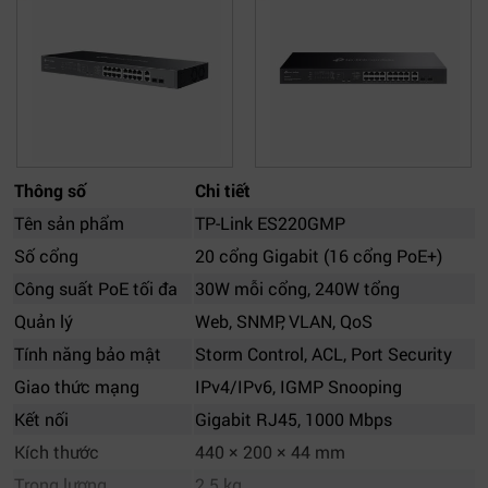
Thông số
Chi tiết
Tên sản phẩm
TP-Link ES220GMP
Số cổng
20 cổng Gigabit (16 cổng PoE+)
Công suất PoE tối đa
30W mỗi cổng, 240W tổng
Quản lý
Web, SNMP, VLAN, QoS
Tính năng bảo mật
Storm Control, ACL, Port Security
Giao thức mạng
IPv4/IPv6, IGMP Snooping
Kết nối
Gigabit RJ45, 1000 Mbps
Kích thước
440 × 200 × 44 mm
Trọng lượng
2.5 kg