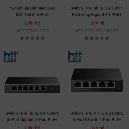
Switch Gigabit Mercusys
Switch TP-Link TL-SG1005P-
MS116GS 16-Port
PD 5 cổng Gigabit + 1 POE+
Liên hệ
Liên hệ
MSP: TT-MS116GS
MSP: TT-TL-SG1005P-PD
Switch TP-Link TL-SG1006PP
Switch TP-LINK TL-SG105PE
(6-Port Gigabit, 3-Port PoE+,
5-Port GE with 4-Port PoE+
1-Port PoE++, Desktop Switch)
Liên hệ
Liên hệ