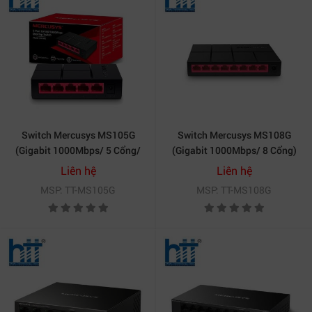
Switch Mercusys MS105G
Switch Mercusys MS108G
(Gigabit 1000Mbps/ 5 Cổng/
(Gigabit 1000Mbps/ 8 Cổng)
Vỏ Nhựa)
Liên hệ
Liên hệ
MSP: TT-MS105G
MSP: TT-MS108G