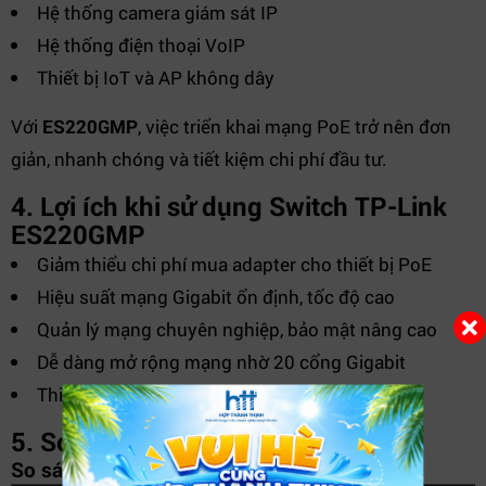
Hệ thống camera giám sát IP
Hệ thống điện thoại VoIP
Thiết bị IoT và AP không dây
Với
ES220GMP
, việc triển khai mạng PoE trở nên đơn
giản, nhanh chóng và tiết kiệm chi phí đầu tư.
4. Lợi ích khi sử dụng Switch TP-Link
ES220GMP
Giảm thiểu chi phí mua adapter cho thiết bị PoE
Hiệu suất mạng Gigabit ổn định, tốc độ cao
Quản lý mạng chuyên nghiệp, bảo mật nâng cao
Dễ dàng mở rộng mạng nhờ 20 cổng Gigabit
Thiết kế bền bỉ, vận hành 24/7 ổn định
5. So sánh sản phẩm và FAQ
So sánh các Switch PoE cùng loại