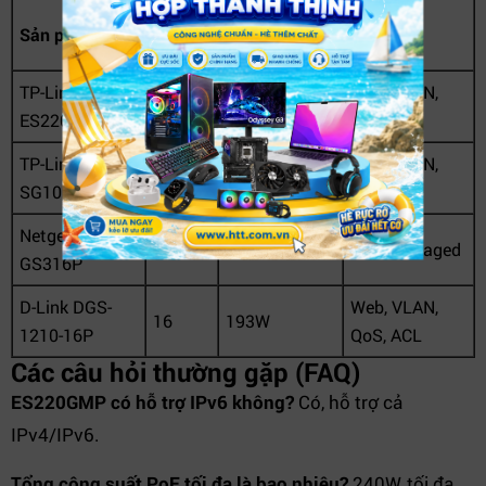
Cổng
Tổng công
Sản phẩm
Quản lý
PoE+
suất PoE
TP-Link
Web, VLAN,
16
240W
ES220GMP
QoS, ACL
TP-Link TL-
Web, VLAN,
16
150W
SG1016PE
QoS
Netgear
16
183W
Web Managed
GS316P
D-Link DGS-
Web, VLAN,
16
193W
1210-16P
QoS, ACL
Các câu hỏi thường gặp (FAQ)
ES220GMP có hỗ trợ IPv6 không?
Có, hỗ trợ cả
IPv4/IPv6.
Tổng công suất PoE tối đa là bao nhiêu?
240W, tối đa