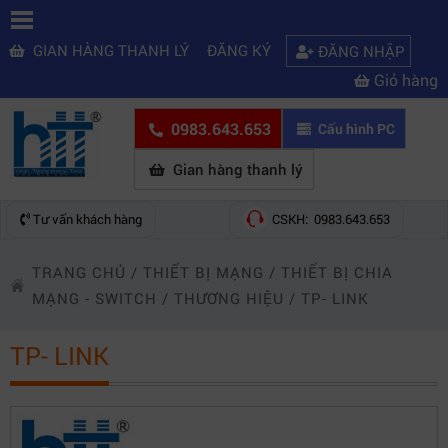
GIAN HÀNG THANH LÝ
ĐĂNG KÝ
ĐĂNG NHẬP
Giỏ hàng
0983.643.653
Cấu hình PC
Gian hàng thanh lý
Tư vấn khách hàng
CSKH: 0983.643.653
TRANG CHỦ
/
THIẾT BỊ MẠNG
/
THIẾT BỊ CHIA
MẠNG - SWITCH
/
THƯƠNG HIỆU
/
TP- LINK
TP- LINK