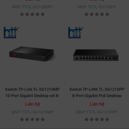
MSP: TT-TL-SG1006PP
MSP: TT-TL-SG105PE
Switch TP-Link TL-SG1210MP
Switch TP-LINK TL-SG1210PP
10-Port Gigabit Desktop với 8-
8-Port Gigabit PoE Desktop
Port PoE+
Liên hệ
Liên hệ
MSP: TT-TL-SG1210MP
MSP: TT-TL-SG1210PP