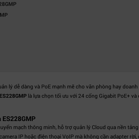
S228GMP
GMP
 quản lý dễ dàng và PoE mạnh mẽ cho văn phòng hay doan
 ES228GMP
là lựa chọn tối ưu với 24 cổng Gigabit PoE+ và
da ES228GMP
chuyển mạch thông minh, hỗ trợ quản lý Cloud qua nền tản
camera IP hoặc điện thoại VoIP mà không cần adapter rời, g