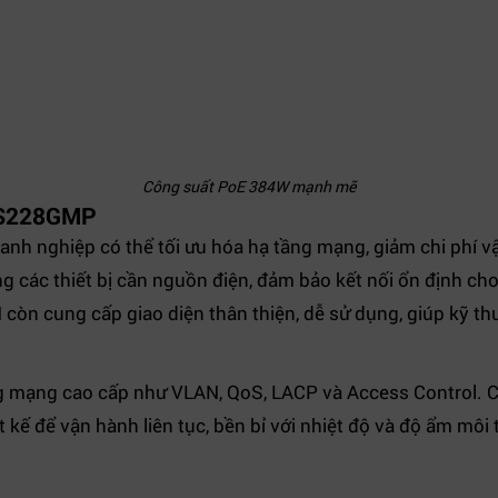
Công suất PoE 384W mạnh mẽ
 ES228GMP
oanh nghiệp có thể tối ưu hóa hạ tầng mạng, giảm chi phí v
 các thiết bị cần nguồn điện, đảm bảo kết nối ổn định cho
 còn cung cấp giao diện thân thiện, dễ sử dụng, giúp kỹ thu
ng mạng cao cấp như VLAN, QoS, LACP và Access Control. 
ết kế để vận hành liên tục, bền bỉ với nhiệt độ và độ ẩm m