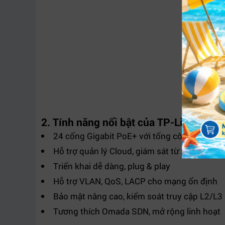
2. Tính năng nổi bật của TP-Link Om
24 cổng Gigabit PoE+ với tổng công suất 3
Hỗ trợ quản lý Cloud, giám sát từ xa
Triển khai dễ dàng, plug & play
Hỗ trợ VLAN, QoS, LACP cho mạng ổn định
Bảo mật nâng cao, kiểm soát truy cập L2/L3
Tương thích Omada SDN, mở rộng linh hoạt