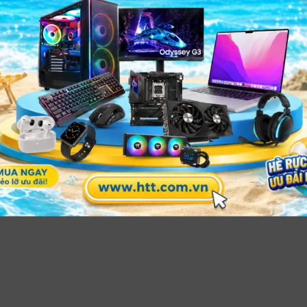
Switch PoE+ 24 cổng quản lý Cloud
ada ES228GMP
84W