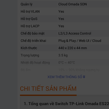
Quản lý
Cloud Omada SDN
Hỗ trợ VLAN
Yes
Hỗ trợ QoS
Yes
Hỗ trợ LACP
Yes
Chế độ bảo mật
L2/L3 Access Control
Chế độ triển khai
Plug & Play / Web UI / Cloud
Kích thước
440 x 220 x 44 mm
Trọng lượng
3.5 kg
Nhiệt độ hoạt động
0°C ~ 40°C
Độ ẩm
10% ~ 90% không ngưng tụ
XEM THÊM THÔNG SỐ
CHI TIẾT SẢN PHẨM
1. Tổng quan về Switch TP-Link Omada ES