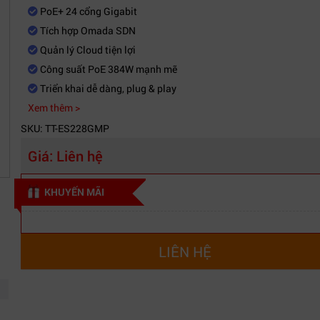
PoE+ 24 cổng Gigabit
Tích hợp Omada SDN
Quản lý Cloud tiện lợi
Công suất PoE 384W mạnh mẽ
Triển khai dễ dàng, plug & play
Xem thêm >
SKU: TT-ES228GMP
Giá:
Liên hệ
KHUYẾN MÃI
LIÊN HỆ