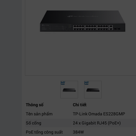
Thông số
Chi tiết
Tên sản phẩm
TP-Link Omada ES228GMP
Số cổng
24 x Gigabit RJ45 (PoE+)
PoE tổng công suất
384W