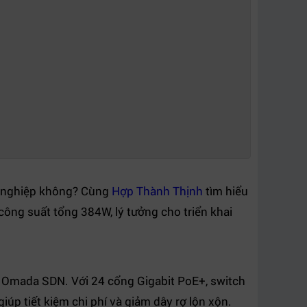
h nghiệp không? Cùng
Hợp Thành Thịnh
tìm hiểu
 công suất tổng 384W, lý tưởng cho triển khai
g Omada SDN. Với 24 cổng Gigabit PoE+, switch
iúp tiết kiệm chi phí và giảm dây rợ lộn xộn.