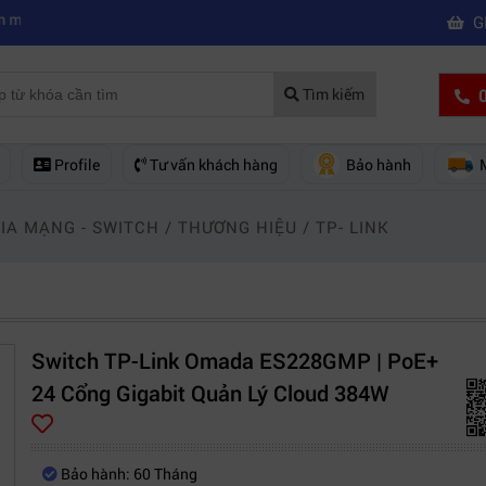
|
y quay phim chuyên nghiệp
Mua máy quay phim hd giá rẻ nên mua củ
G
0
Tìm kiếm
Profile
Tư vấn khách hàng
Bảo hành
HIA MẠNG - SWITCH
/
THƯƠNG HIỆU
/
TP- LINK
Switch TP-Link Omada ES228GMP | PoE+
24 Cổng Gigabit Quản Lý Cloud 384W
Bảo hành: 60 Tháng