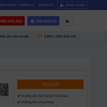
|
a hãng nào?
Mách bạn 5 cách khắc phục laptop không kết nối được wifi
IAN HÀNG THANH LÝ
ĐĂNG KÝ
ĐĂNG NHẬP
983.643.653
Cấu hình PC
Miễn phí vận chuyển
CSKH: 0983.643.653
TRỢ GIÚP
Hướng dẫn đặt hàng Flash Sale
Hướng dẫn mua hàng