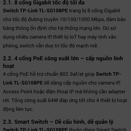
2.1. 8 cổng Gigabit tốc độ tối đa
Switch TP-Link TL-SG108PE
trang bị 8 cổng Gigabit
cho tốc độ đường truyền 10/100/1000 Mbps, đảm bảo
băng thông ổn định cho hệ thống mạng lớn. Dù sử
dụng nhiều camera IP, thiết bị IoT hay máy tính văn
phòng, switch vẫn duy trì tốc độ mạnh mẽ.
2.2. 4 cổng PoE công suất lớn – cấp nguồn linh
hoạt
4 cổng PoE hỗ trợ chuẩn 802.3af/at giúp
Switch TP-
Link TL-SG108PE
dễ dàng cấp nguồn cho camera IP,
Access Point hoặc điện thoại IP mà không cần adapter
rời. Tổng công suất 64W đáp ứng tốt cho 4 thiết bị hoạt
động liên tục.
2.3. Smart Switch – Dễ cấu hình, dễ quản lý
Switch TP-Link TL-SG108PE
thuộc dòng Smart Switch,