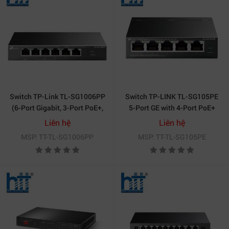
Switch TP-Link TL-SG1006PP
Switch TP-LINK TL-SG105PE
(6-Port Gigabit, 3-Port PoE+,
5-Port GE with 4-Port PoE+
1-Port PoE++, Desktop Switch)
Liên hệ
Liên hệ
MSP: TT-TL-SG1006PP
MSP: TT-TL-SG105PE