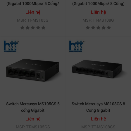
(Gigabit 1000Mbps/ 5 Cổng/
(Gigabit 1000Mbps/ 8 Cổng)
Vỏ Nhựa)
Liên hệ
Liên hệ
MSP: TT-MS105G
MSP: TT-MS108G
Switch Mercusys MS105GS 5
Switch Mercusys MS108GS 8
cổng Gigabit
Cổng Gigabit
Liên hệ
Liên hệ
MSP: TT-MS105GS
MSP: TT-MS108GS