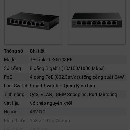
Thông số
Chi tiết
Model
TP-Link TL-SG108PE
Số cổng
8 cổng Gigabit (10/100/1000 Mbps)
PoE
4 cổng PoE (802.3af/at), tổng công suất 64W
Loại Switch
Smart Switch – Quản lý cơ bản
Tính năng
QoS, VLAN, IGMP Snooping, Port Mirroring
Vật liệu
Vỏ thép nguyên khối
Nguồn
48V DC
Kích thước
158 × 101 × 25 mm
Bảo hành
24 tháng