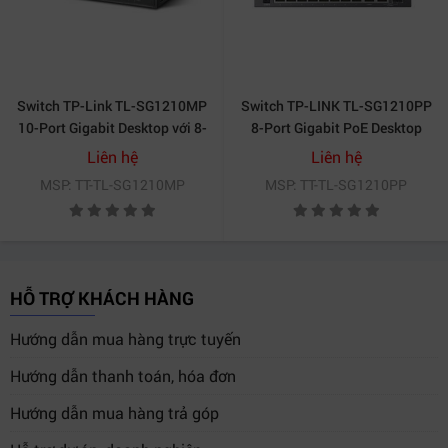
Switch TP-Link TL-SG1210MP
Switch TP-LINK TL-SG1210PP
10-Port Gigabit Desktop với 8-
8-Port Gigabit PoE Desktop
Port PoE+
Liên hệ
Liên hệ
MSP: TT-TL-SG1210MP
MSP: TT-TL-SG1210PP
HỖ TRỢ KHÁCH HÀNG
Hướng dẫn mua hàng trực tuyến
Hướng dẫn thanh toán, hóa đơn
Hướng dẫn mua hàng trả góp