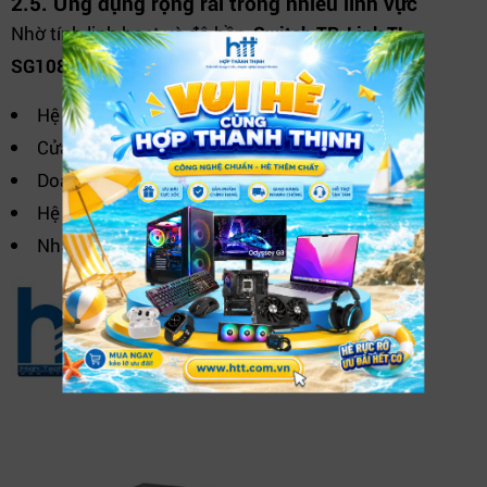
2.5. Ứng dụng rộng rãi trong nhiều lĩnh vực
Nhờ tính linh hoạt và độ bền,
Switch TP-Link TL-
SG108PE
được sử dụng phổ biến trong:
Hệ thống camera giám sát
Cửa hàng – quán café – nhà hàng
Doanh nghiệp & văn phòng
Hệ thống WiFi công cộng
Nhà thông minh & IoT