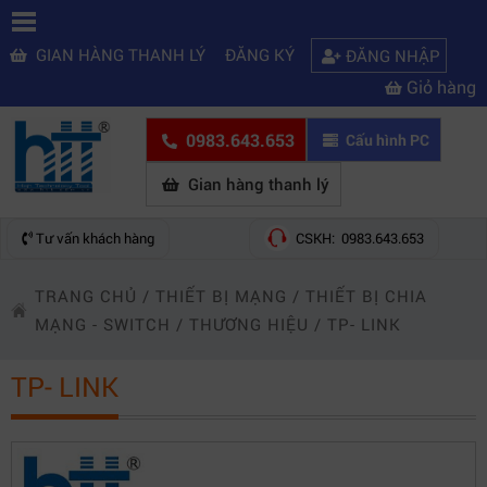
GIAN HÀNG THANH LÝ
ĐĂNG KÝ
ĐĂNG NHẬP
Giỏ hàng
0983.643.653
Cấu hình PC
Gian hàng thanh lý
Tư vấn khách hàng
CSKH: 0983.643.653
TRANG CHỦ
/
THIẾT BỊ MẠNG
/
THIẾT BỊ CHIA
MẠNG - SWITCH
/
THƯƠNG HIỆU
/
TP- LINK
TP- LINK