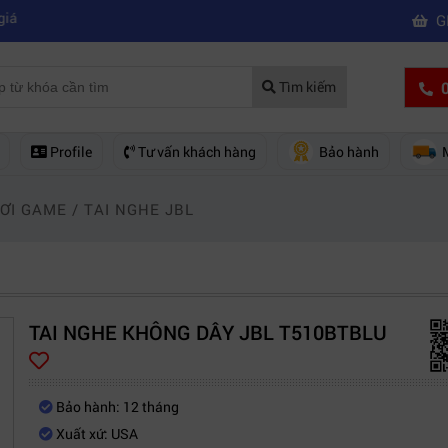
|
a của hãng nào?
Mách bạn 5 cách khắc phục laptop không kết nối được 
G
0
Tìm kiếm
Profile
Tư vấn khách hàng
Bảo hành
HƠI GAME
/
TAI NGHE JBL
TAI NGHE KHÔNG DÂY JBL T510BTBLU
Bảo hành: 12 tháng
Xuất xứ: USA