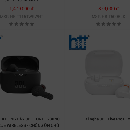
1,479,000 đ
879,000 đ
MSP: HB-T115TWSWHT
MSP: HB-T500BLK
E KHÔNG DÂY JBL TUNE T230NC
Tai nghe JBL Live Pro+ 
RUE WIRELESS - CHỐNG ỒN CHỦ