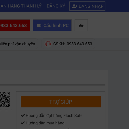
|
|
wifi
Kinh nghiệm chọn mua máy quay phim giá rẻ bạn nên biết
Hướng
IAN HÀNG THANH LÝ
ĐĂNG KÝ
ĐĂNG NHẬP
983.643.653
Cấu hình PC
Miễn phí vận chuyển
CSKH: 0983.643.653
TRỢ GIÚP
Hướng dẫn đặt hàng Flash Sale
Hướng dẫn mua hàng