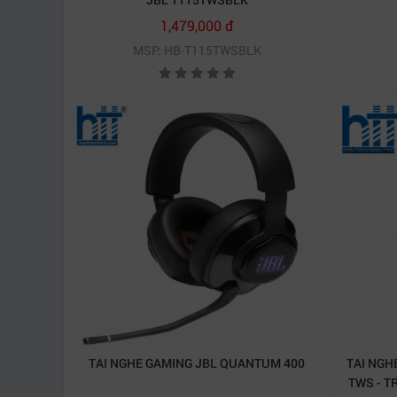
1,479,000 đ
MSP: HB-T115TWSBLK
TAI NGHE GAMING JBL QUANTUM 400
TAI NGH
TWS - T