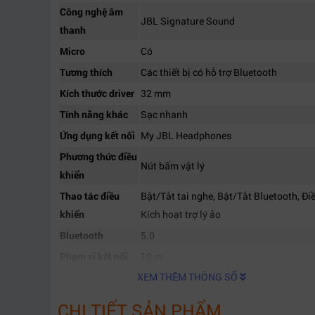
Công nghệ âm
JBL Signature Sound
thanh
Micro
Có
Tương thích
Các thiết bị có hỗ trợ Bluetooth
Kích thước driver
32 mm
Tính năng khác
Sạc nhanh
Ứng dụng kết nối
My JBL Headphones
Phương thức điều
Nút bấm vật lý
khiển
Thao tác điều
Bật/Tắt tai nghe, Bật/Tắt Bluetooth, Đi
khiển
Kích hoạt trợ lý ảo
Bluetooth
5.0
Phạm vi kết nối
10 m
XEM THÊM THÔNG SỐ
Hãng sản xuất
JBL
CHI TIẾT SẢN PHẨM