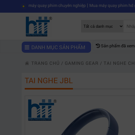
|
 máy quay phim chuyên nghiệp
Mua máy quay phim hd giá rẻ nên mu
Sản phẩm đã xem
DANH MỤC SẢN PHẨM
TRANG CHỦ
/
GAMING GEAR
/
TAI NGHE C
TAI NGHE JBL