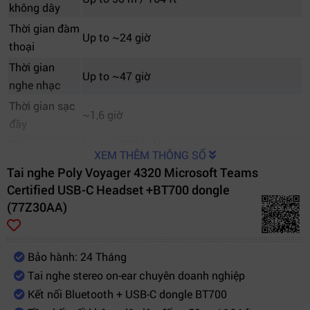
không dây
Thời gian đàm
Up to ~24 giờ
thoại
Thời gian
Up to ~47 giờ
nghe nhạc
Thời gian sạc
~1,6 giờ
đầy
Pin
Li-ion ~350 mAh
XEM THÊM THÔNG SỐ
2 mics MEMS/ECM, công nghệ khử ồn
Tai nghe Poly Voyager 4320 Microsoft Teams
Microphone
“Acoustic Fence”
Certified USB-C Headset +BT700 dongle
Trình điều
(77Z30AA)
32 mm, đáp ứng 20 Hz–20 kHz
khiển loa
Nhiệt độ/kích
Kích thước ~15.5 × 6.7 × 18.2 cm, trọng
Bảo hành: 24 Tháng
thước
lượng ~162 g
Tai nghe stereo on-ear chuyên doanh nghiệp
Chứng nhận
Microsoft Teams Certified, Zoom Certified
Kết nối Bluetooth + USB-C dongle BT700
Phần mềm