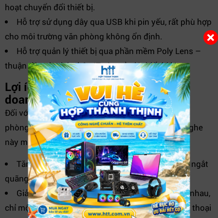
hoạt chuyển đổi thiết bị.
Hỗ trợ sử dụng dây qua USB khi pin yếu, rất phù hợp
cho môi trường văn phòng không ổn định.
Hỗ trợ quản lý thiết bị qua phần mềm Poly Lens –
thuận tiện cho bộ phận IT và quản lý thiết bị lớn.
Lợi ích khi sử dụng tại môi trường
doanh nghiệp
Đối với khách hàng doanh nghiệp, đặc biệt là văn
phòng, phòng họp hoặc môi trường hybrid – tai nghe
này mang lại:
Tăng hiệu suất làm việc: giọng nói rõ ràng, ít bị ngắt
quãng do tiếng ồn.
Giảm chi phí đầu tư: thay vì nhiều thiết bị khác nhau,
chỉ một chiếc tai nghe có thể đáp ứng laptop, điện thoại