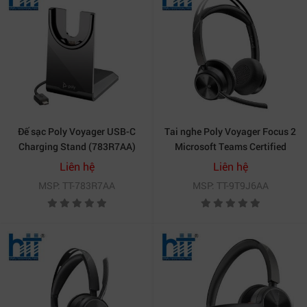
Đế sạc Poly Voyager USB-C
Tai nghe Poly Voyager Focus 2
Charging Stand (783R7AA)
Microsoft Teams Certified
USB-C-C Headset +USB-C/A
Liên hệ
Liên hệ
Adapter +Charging Stand
MSP: TT-783R7AA
MSP: TT-9T9J6AA
(9T9J6AA)