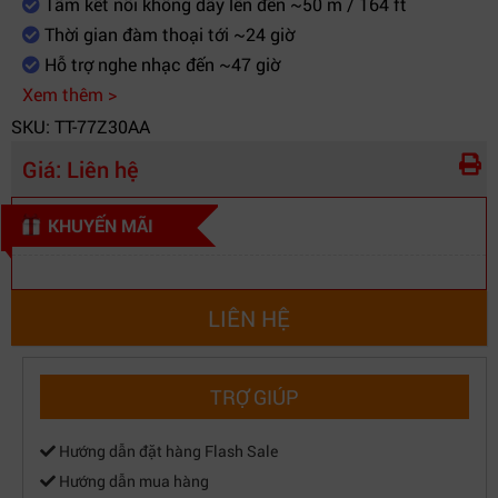
Poly Lens
Tầm kết nối không dây lên đến ~50 m / 164 ft
quản lý
Thời gian đàm thoại tới ~24 giờ
Màu sắc
Đen
Hỗ trợ nghe nhạc đến ~47 giờ
Phụ kiện đi
Xem thêm >
Dongle BT700, cáp sạc USB-C, túi đựng
kèm
SKU: TT-77Z30AA
Giá:
Liên hệ
KHUYẾN MÃI
LIÊN HỆ
TRỢ GIÚP
Hướng dẫn đặt hàng Flash Sale
Hướng dẫn mua hàng