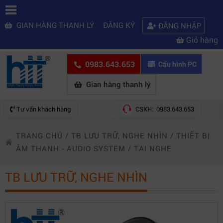
GIAN HÀNG THANH LÝ
ĐĂNG KÝ
ĐĂNG NHẬP
Giỏ hàng
0983.643.653
Cấu hình PC
Gian hàng thanh lý
Tư vấn khách hàng
CSKH: 0983.643.653
TRANG CHỦ
/
TB LƯU TRỮ, NGHE NHÌN
/
THIẾT BỊ
ÂM THANH - AUDIO SYSTEM
/
TAI NGHE
TB LƯU TRỮ, NGHE NHÌN