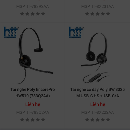
MSP: TT-783R2AA
MSP: TT-8X231AA
Tai nghe Poly EncorePro
Tai nghe có dây Poly BW 3325
HW510 (783Q2AA)
-M USB-C HS +USB-C/A-
8X222AA
Liên hệ
Liên hệ
MSP: TT-783Q2AA
MSP: TT-8X222AA