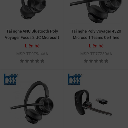
Tai nghe ANC Bluetooth Poly
Tai nghe Poly Voyager 4320
Voyager Focus 2 UC Microsoft
Microsoft Teams Certified
Teams 9T9J4AA
USB-C Headset +BT700
Liên hệ
Liên hệ
dongle (77Z30AA)
MSP: TT-9T9J4AA
MSP: TT-77Z30AA