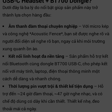
USB-C Headset + BT700 Dongle?
Dưới đây là ba lý do nổi bật giúp sản phẩm này trở
thành lựa chọn hàng đầu:
Âm thanh đàm thoại chuyên nghiệp
– Với micro kép
và công nghệ *Acoustic Fence*, bạn sẽ được nghe rõ và
người đối diện sẽ nghe rõ bạn, ngay cả khi môi trường
xung quanh ồn ào.
Kết nối linh hoạt đa nền tảng
– Sản phẩm hỗ trợ kết
nối Bluetooth cùng dongle BT700 USB-C, cho phép kết
nối với máy tính, laptop, điện thoại thông minh một
cách dễ dàng và nhanh chóng.
Thời lượng pin vượt trội & thiết kế tiện dụng
– Hỗ
trợ đến ~24 giờ đàm thoại, ~47 giờ nghe nhạc, và có
chế độ dùng có dây khi cần thiết. Thiết kế nhẹ, đeo
thoải mái cả ngày.