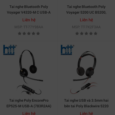
Tai nghe Bluetooth Poly
Tai nghe Bluetooth Poly
Voyager V4320-M C USB-A
Voyager 5200 UC B5200,
(77Y98AA)
BT700 (7K2F3AA)
Liên hệ
Liên hệ
MSP: TT-77Y98AA
MSP: TT-7K2F3AA
Tai nghe Poly EncorePro
Tai nghe USB và 3.5mm hai
EP525-M USB-A (783R2AA)
bên tai Poly Blackwire 5220
USB-C (8X231AA)
Liên hệ
Liên hệ