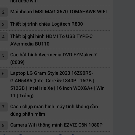
nối được wifi
Mainboard MSI MAG X570 TOMAHAWK WIFI
2
Thiết bị trình chiếu Logitech R800
3
Thiết bị ghi hình HDMI To USB TYPE-C
4
AVermedia BU110
Cạc bắt hình Avermedia DVD EZMaker 7
5
(C039)
Laptop LG Gram Style 2023 16Z90RS-
6
G.AH54A5 (Intel Core i5-1340P | 16GB |
512GB | Intel Iris Xe | 16 inch WQXGA+ | Win
11 | Trắng)
Cách chụp màn hình máy tính không cần
7
dùng phần mềm
Camera Wifi thông minh EZVIZ C6N 1080P
8