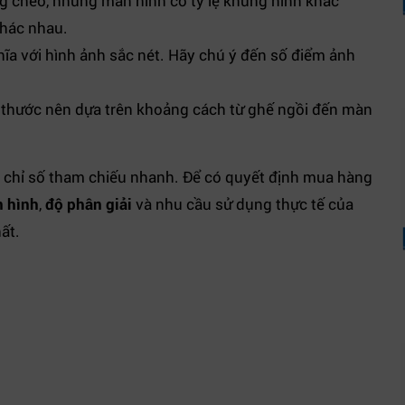
 chéo, nhưng màn hình có tỷ lệ khung hình khác
khác nhau.
ĩa với hình ảnh sắc nét. Hãy chú ý đến số điểm ảnh
h thước nên dựa trên khoảng cách từ ghế ngồi đến màn
t chỉ số tham chiếu nhanh. Để có quyết định mua hàng
n hình
,
độ phân giải
và nhu cầu sử dụng thực tế của
ất.