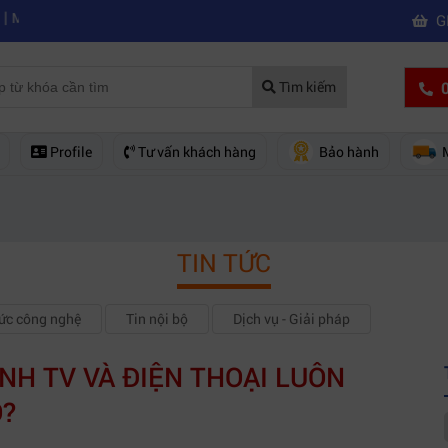
|
inh nghiệm chọn mua máy quay phim chuyên nghiệp
Mua máy quay ph
G
0
Tìm kiếm
Profile
Tư vấn khách hàng
Bảo hành
TIN TỨC
hức công nghệ
Tin nội bộ
Dịch vụ - Giải pháp
NH TV VÀ ĐIỆN THOẠI LUÔN
O?