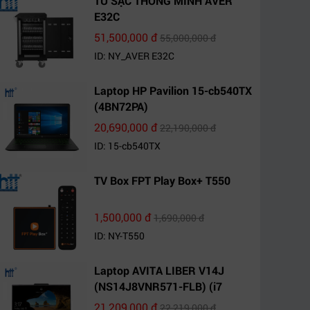
TỦ SẠC THÔNG MINH AVER
E32C
51,500,000 đ
55,000,000 đ
ID: NY_AVER E32C
Laptop HP Pavilion 15-cb540TX
(4BN72PA)
20,690,000 đ
22,190,000 đ
ID: 15-cb540TX
TV Box FPT Play Box+ T550
1,500,000 đ
1,690,000 đ
ID: NY-T550
Laptop AVITA LIBER V14J
(NS14J8VNR571-FLB) (i7
10510U/8GB RAM/1TB
21,209,000 đ
22,219,000 đ