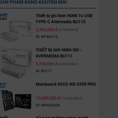
SẢN PHẨM ĐANG KHUYẾN MÃI
Thiết bị ghi hình HDMI To USB
TYPE-C AVermedia BU110
3,300,000 đ
3,700,000 đ
ID: NY-BU110
THIẾT BỊ GHI HÌNH SDI -
AVERMEDIA BU111
5,700,000 đ
6,300,000 đ
ID: BU111
Mainboard ASUS WS X299 PRO
10,499,000 đ
11,023,950 đ
ID: MAAS0208