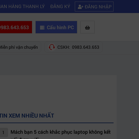
|
im hd giá rẻ nên mua của hãng nào?
Mách bạn 5 cách khắc phục laptop
IAN HÀNG THANH LÝ
ĐĂNG KÝ
ĐĂNG NHẬP
983.643.653
Cấu hình PC
Miễn phí vận chuyển
CSKH: 0983.643.653
TIN XEM NHIỀU NHẤT
Mách bạn 5 cách khắc phục laptop không kết
1