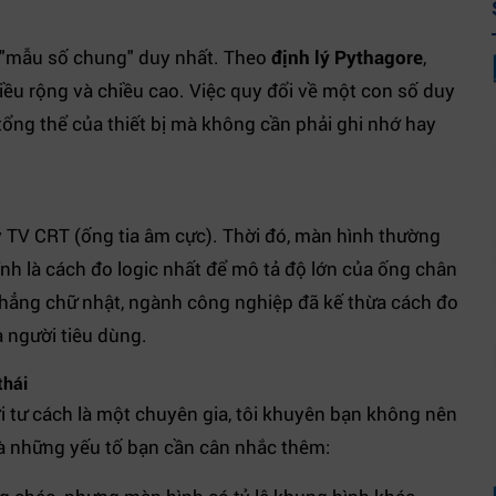
.
 "mẫu số chung" duy nhất. Theo
định lý Pythagore
,
iều rộng và chiều cao. Việc quy đổi về một con số duy
ổng thể của thiết bị mà không cần phải ghi nhớ hay
 kỳ TV CRT (ống tia âm cực). Thời đó, màn hình thường
ính là cách đo logic nhất để mô tả độ lớn của ống chân
phẳng chữ nhật, ngành công nghiệp đã kế thừa cách đo
a người tiêu dùng.
thái
ới tư cách là một chuyên gia, tôi khuyên bạn không nên
là những yếu tố bạn cần cân nhắc thêm: