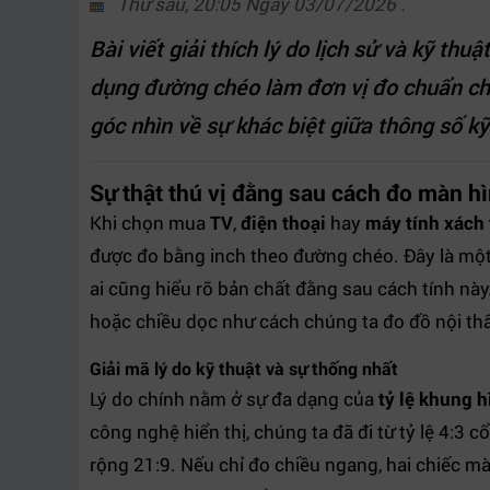
Thứ sáu, 20:05 Ngày 03/07/2026 .
Bài viết giải thích lý do lịch sử và kỹ thu
dụng đường chéo làm đơn vị đo chuẩn ch
góc nhìn về sự khác biệt giữa thông số kỹ
Sự thật thú vị đằng sau cách đo màn hìn
Khi chọn mua
TV
,
điện thoại
hay
máy tính xách 
được đo bằng inch theo đường chéo. Đây là một 
ai cũng hiểu rõ bản chất đằng sau cách tính nà
hoặc chiều dọc như cách chúng ta đo đồ nội th
Giải mã lý do kỹ thuật và sự thống nhất
Lý do chính nằm ở sự đa dạng của
tỷ lệ khung h
công nghệ hiển thị, chúng ta đã đi từ tỷ lệ 4:3 
rộng 21:9. Nếu chỉ đo chiều ngang, hai chiếc mà