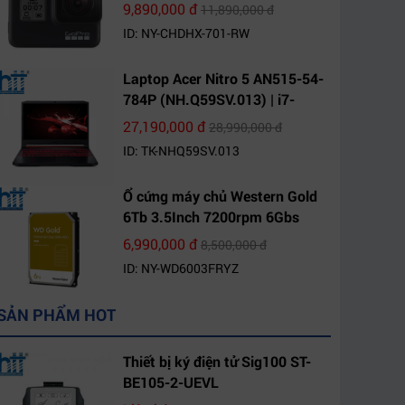
9,890,000 đ
11,890,000 đ
ID: NY-CHDHX-701-RW
Laptop Acer Nitro 5 AN515-54-
784P (NH.Q59SV.013) | i7-
9750H | 8GB DDR4 | 1TB HDD |
27,190,000 đ
28,990,000 đ
GeForce GTX 1650 4GB | 15.6
ID: TK-NHQ59SV.013
FHD IPS | Win10
Ổ cứng máy chủ Western Gold
6Tb 3.5Inch 7200rpm 6Gbs
256Mb SATA (WD6003FRYZ)
6,990,000 đ
8,500,000 đ
ID: NY-WD6003FRYZ
SẢN PHẨM HOT
Thiết bị ký điện tử Sig100 ST-
BE105-2-UEVL