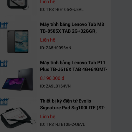
Liên hệ
ID: TT-ST-BE105-2-UEVL
Máy tính bảng Lenovo Tab M8
TB-8505X TAB 2G+32GGR,
VN_ZA5H0096VN
Liên hệ
ID: ZA5H0096VN
Máy tính bảng Lenovo Tab P11
Plus TB-J616X TAB 4G+64GMT-
VN Xanh Mòng
8,190,000 đ
Két_ZA9L0164VN
ID: ZA9L0164VN
Thiết bị ký điện tử Evolis
Signature Pad Sig100LITE (ST-
LTE105-2-UEVL)
Liên hệ
ID: TT-ST-LTE105-2-UEVL