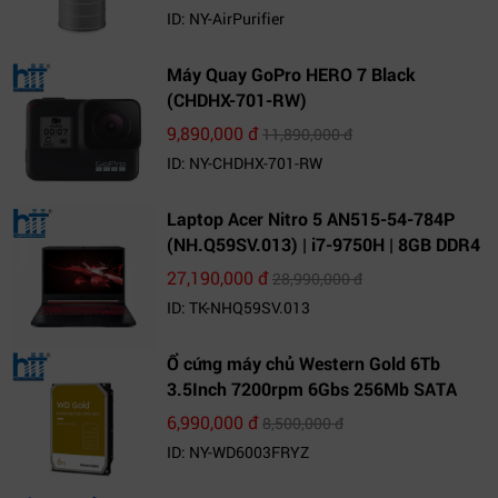
ID: NY-AirPurifier
Máy Quay GoPro HERO 7 Black
(CHDHX-701-RW)
9,890,000 đ
11,890,000 đ
ID: NY-CHDHX-701-RW
Laptop Acer Nitro 5 AN515-54-784P
(NH.Q59SV.013) | i7-9750H | 8GB DDR4
| 1TB HDD | GeForce GTX 1650 4GB |
27,190,000 đ
28,990,000 đ
15.6 FHD IPS | Win10
ID: TK-NHQ59SV.013
Ổ cứng máy chủ Western Gold 6Tb
3.5Inch 7200rpm 6Gbs 256Mb SATA
(WD6003FRYZ)
6,990,000 đ
8,500,000 đ
ID: NY-WD6003FRYZ