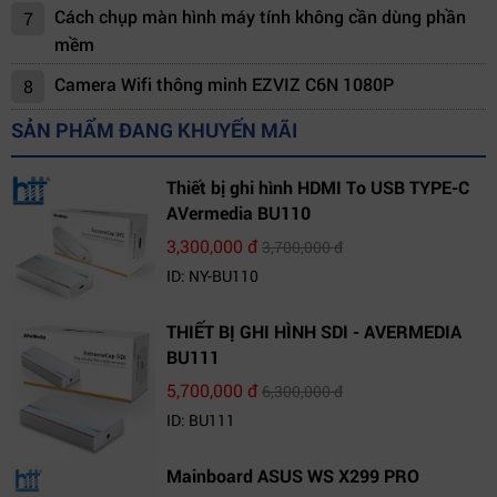
Cách chụp màn hình máy tính không cần dùng phần
7
mềm
Camera Wifi thông minh EZVIZ C6N 1080P
8
SẢN PHẨM ĐANG KHUYẾN MÃI
Thiết bị ghi hình HDMI To USB TYPE-C
AVermedia BU110
3,300,000 đ
3,700,000 đ
ID: NY-BU110
THIẾT BỊ GHI HÌNH SDI - AVERMEDIA
BU111
5,700,000 đ
6,300,000 đ
ID: BU111
Mainboard ASUS WS X299 PRO