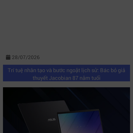
28/07/2026
Trí tuệ nhân tạo và bước ngoặt lịch sử: Bác bỏ giả
thuyết Jacobian 87 năm tuổi