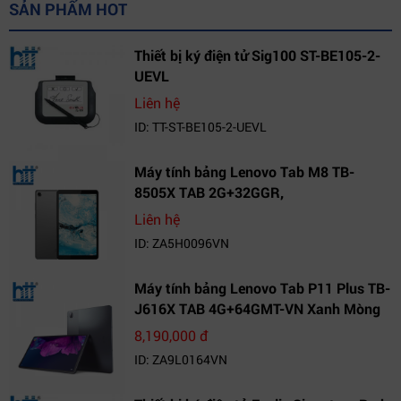
SẢN PHẨM HOT
Thiết bị ký điện tử Sig100 ST-BE105-2-
UEVL
Liên hệ
ID: TT-ST-BE105-2-UEVL
Máy tính bảng Lenovo Tab M8 TB-
8505X TAB 2G+32GGR,
VN_ZA5H0096VN
Liên hệ
ID: ZA5H0096VN
Máy tính bảng Lenovo Tab P11 Plus TB-
J616X TAB 4G+64GMT-VN Xanh Mòng
Két_ZA9L0164VN
8,190,000 đ
ID: ZA9L0164VN