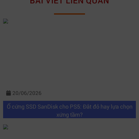
BÀI VIẾT LIÊN QUAN
20/06/2026
Ổ cứng SSD SanDisk cho PS5: Đắt đỏ hay lựa chọn
xứng tầm?