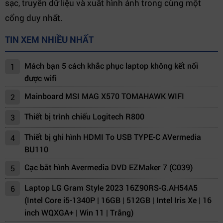
sạc, truyền dữ liệu và xuất hình ảnh trong cùng một
cổng duy nhất.
TIN XEM NHIỀU NHẤT
Mách bạn 5 cách khắc phục laptop không kết nối
1
được wifi
Mainboard MSI MAG X570 TOMAHAWK WIFI
2
Thiết bị trình chiếu Logitech R800
3
Thiết bị ghi hình HDMI To USB TYPE-C AVermedia
4
BU110
Cạc bắt hình Avermedia DVD EZMaker 7 (C039)
5
Laptop LG Gram Style 2023 16Z90RS-G.AH54A5
6
(Intel Core i5-1340P | 16GB | 512GB | Intel Iris Xe | 16
inch WQXGA+ | Win 11 | Trắng)