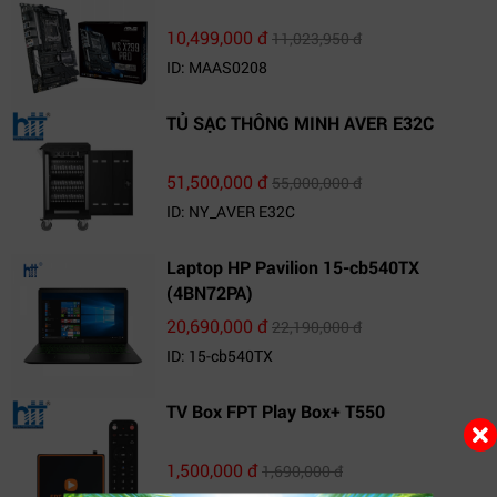
10,499,000 đ
11,023,950 đ
ID: MAAS0208
TỦ SẠC THÔNG MINH AVER E32C
51,500,000 đ
55,000,000 đ
ID: NY_AVER E32C
Laptop HP Pavilion 15-cb540TX
(4BN72PA)
20,690,000 đ
22,190,000 đ
ID: 15-cb540TX
TV Box FPT Play Box+ T550
1,500,000 đ
1,690,000 đ