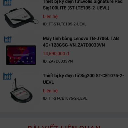
Thiết bị ký điện tử Evolis Signature Pad
Sig100LITE (ST-LTE105-2-UEVL)
Liên hệ
ID: TT-ST-LTE105-2-UEVL
Máy tính bảng Lenovo TB-J706L TAB
4G+128GSG-VN_ZA7D0033VN
14,590,000 đ
ID: ZA7D0033VN
Thiết bị ký điện tử Sig200 ST-CE1075-2-
UEVL
Liên hệ
ID: TT-ST-CE1075-2-UEVL