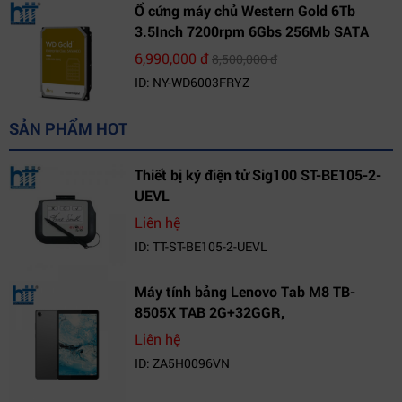
Ổ cứng máy chủ Western Gold 6Tb
3.5Inch 7200rpm 6Gbs 256Mb SATA
(WD6003FRYZ)
6,990,000 đ
8,500,000 đ
ID: NY-WD6003FRYZ
SẢN PHẨM HOT
Thiết bị ký điện tử Sig100 ST-BE105-2-
UEVL
Liên hệ
ID: TT-ST-BE105-2-UEVL
Máy tính bảng Lenovo Tab M8 TB-
8505X TAB 2G+32GGR,
VN_ZA5H0096VN
Liên hệ
ID: ZA5H0096VN