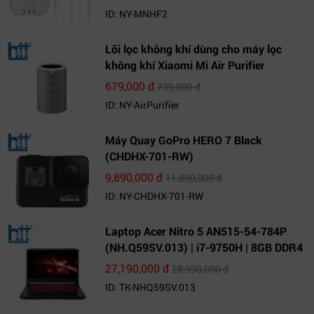
ID: NY-MNHF2
Lõi lọc không khí dùng cho máy lọc
không khí Xiaomi Mi Air Purifier
679,000 đ
739,000 đ
ID: NY-AirPurifier
Máy Quay GoPro HERO 7 Black
(CHDHX-701-RW)
9,890,000 đ
11,890,000 đ
ID: NY-CHDHX-701-RW
Laptop Acer Nitro 5 AN515-54-784P
(NH.Q59SV.013) | i7-9750H | 8GB DDR4
| 1TB HDD | GeForce GTX 1650 4GB |
27,190,000 đ
28,990,000 đ
15.6 FHD IPS | Win10
ID: TK-NHQ59SV.013