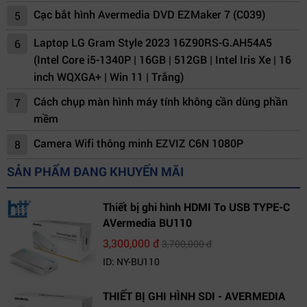
Cạc bắt hình Avermedia DVD EZMaker 7 (C039)
5
Laptop LG Gram Style 2023 16Z90RS-G.AH54A5
6
(Intel Core i5-1340P | 16GB | 512GB | Intel Iris Xe | 16
inch WQXGA+ | Win 11 | Trắng)
Cách chụp màn hình máy tính không cần dùng phần
7
mềm
Camera Wifi thông minh EZVIZ C6N 1080P
8
SẢN PHẨM ĐANG KHUYẾN MÃI
Thiết bị ghi hình HDMI To USB TYPE-C
AVermedia BU110
3,300,000 đ
3,700,000 đ
ID: NY-BU110
THIẾT BỊ GHI HÌNH SDI - AVERMEDIA