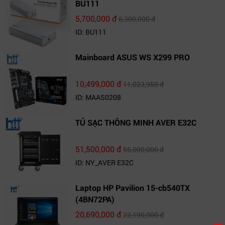
BU111
5,700,000 đ
6,300,000 đ
ID: BU111
Mainboard ASUS WS X299 PRO
10,499,000 đ
11,023,950 đ
ID: MAAS0208
TỦ SẠC THÔNG MINH AVER E32C
51,500,000 đ
55,000,000 đ
ID: NY_AVER E32C
Laptop HP Pavilion 15-cb540TX
(4BN72PA)
20,690,000 đ
22,190,000 đ