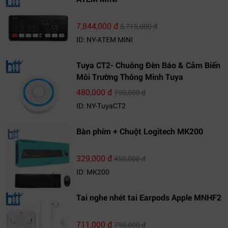
7,844,000 đ
8,715,000 đ
ID: NY-ATEM MINI
Tuya CT2- Chuông Đèn Báo & Cảm Biến
Môi Trường Thông Minh Tuya
480,000 đ
790,000 đ
ID: NY-TuyaCT2
Bàn phím + Chuột Logitech MK200
329,000 đ
450,000 đ
ID: MK200
Tai nghe nhét tai Earpods Apple MNHF2
711,000 đ
790,000 đ