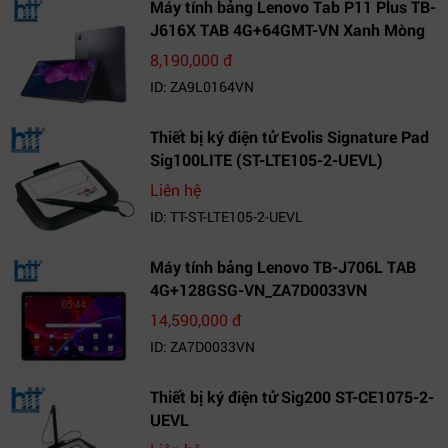
Máy tính bảng Lenovo Tab P11 Plus TB-
J616X TAB 4G+64GMT-VN Xanh Mòng
Két_ZA9L0164VN
8,190,000 đ
ID: ZA9L0164VN
Thiết bị ký điện tử Evolis Signature Pad
Sig100LITE (ST-LTE105-2-UEVL)
Liên hệ
ID: TT-ST-LTE105-2-UEVL
Máy tính bảng Lenovo TB-J706L TAB
4G+128GSG-VN_ZA7D0033VN
14,590,000 đ
ID: ZA7D0033VN
Thiết bị ký điện tử Sig200 ST-CE1075-2-
UEVL