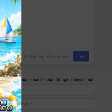
Core i3
Tên A -> Z
-
Tìm
Mời bạn nhập email để nhận thông tin khuyến mãi