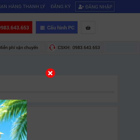
|
 mua của hãng nào?
Mách bạn 5 cách khắc phục laptop không kết nối đ
IAN HÀNG THANH LÝ
ĐĂNG KÝ
ĐĂNG NHẬP
983.643.653
Cấu hình PC
Miễn phí vận chuyển
CSKH: 0983.643.653