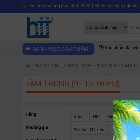
|
 bị Elgato livestream đáng mua nhất 2025
Mách bạn kinh nghiệm chọn
Sản phẩm đã xem
DANH MỤC SẢN PHẨM
TRANG CHỦ
/
MÁY TÍNH - MÁY CHỦ
/
MÁY 
TẦM TRUNG (9 - 15 TRIỆU)
Hãng
Asus
HP
Dell
Acer
Khoảng giá
9 triệu - 10 triệu
10 triệu - 12 t