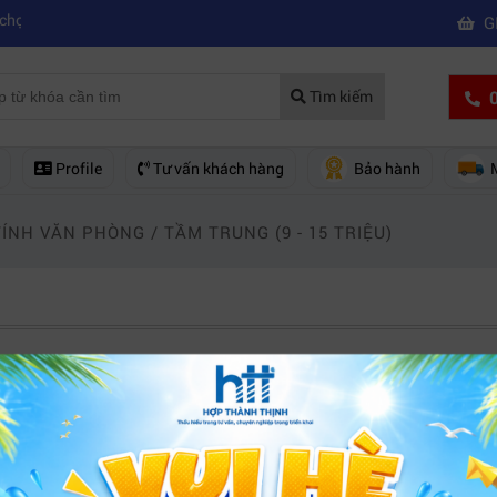
|
 mua máy quay phim chuyên nghiệp
Mua máy quay phim hd giá rẻ nên
G
0
Tìm kiếm
Profile
Tư vấn khách hàng
Bảo hành
TÍNH VĂN PHÒNG
/
TẦM TRUNG (9 - 15 TRIỆU)
Lenovo
Gigabyte
Intel
MSI
Apple
riệu
12 triệu - 15 triệu