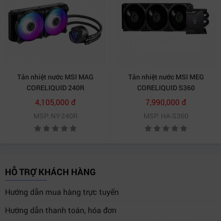
Tản nhiệt nước MSI MAG
Tản nhiệt nước MSI MEG
CORELIQUID 240R
CORELIQUID S360
4,105,000 đ
7,990,000 đ
MSP: NY-240R
MSP: HA-S360
Ống dẫn nước có chiều dài 400mm được bảo vệ ba lớp
và gia cố bên ngoài bằng lưới, giúp tăng cường độ bền
và chống rò rỉ, bay hơi.
HỖ TRỢ KHÁCH HÀNG
Tản nhiệt hiệu xuất cao
Hướng dẫn mua hàng trực tuyến
Hướng dẫn thanh toán, hóa đơn