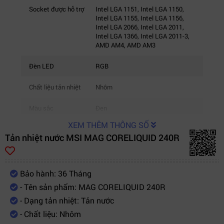
Socket được hỗ trợ
Intel LGA 1151, Intel LGA 1150,
Intel LGA 1155, Intel LGA 1156,
Intel LGA 2066, Intel LGA 2011,
Intel LGA 1366, Intel LGA 2011-3,
AMD AM4, AMD AM3
Đèn LED
RGB
Chất liệu tản nhiệt
Nhôm
Màu sắc
Đen
XEM THÊM THÔNG SỐ
Kích thước Radiator
274 x 120 x 27 mm
Tản nhiệt nước MSI MAG CORELIQUID 240R
(cm)
Số vòng quay của quạt
500 ~ 2000 RPM
(RPM)
Bảo hành: 36 Tháng
- Tên sản phẩm: MAG CORELIQUID 240R
Lưu lượng không khí
21.63 ~ 78.73 CFM
(CFM)
- Dạng tản nhiệt: Tản nước
- Chất liệu: Nhôm
Độ ồn (dBA)
14.3 ~ 34.3 dBA