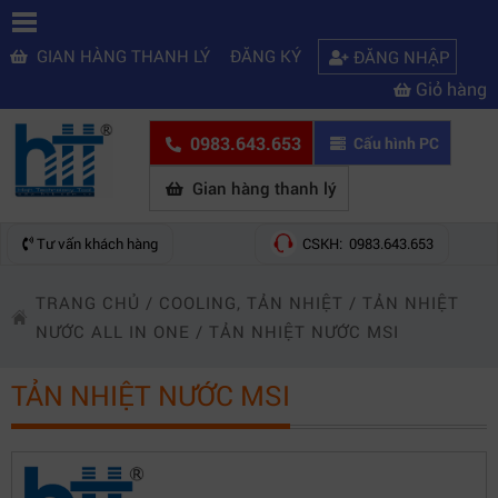
GIAN HÀNG THANH LÝ
ĐĂNG KÝ
ĐĂNG NHẬP
Giỏ hàng
0983.643.653
Cấu hình PC
Gian hàng thanh lý
Tư vấn khách hàng
CSKH: 0983.643.653
TRANG CHỦ
/
COOLING, TẢN NHIỆT
/
TẢN NHIỆT
NƯỚC ALL IN ONE
/
TẢN NHIỆT NƯỚC MSI
TẢN NHIỆT NƯỚC MSI