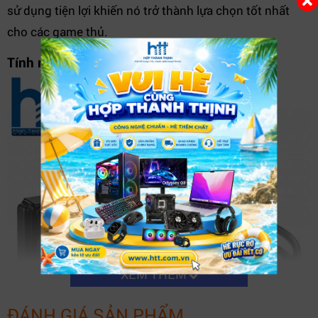
sử dụng tiện lợi khiến nó trở thành lựa chọn tốt nhất
cho các game thủ.
Tính năng nổi bật
XEM THÊM
ĐÁNH GIÁ SẢN PHẨM