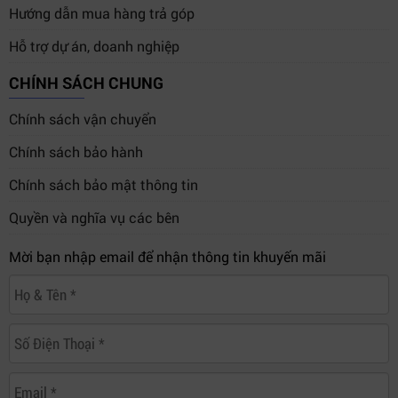
Hướng dẫn mua hàng trả góp
Hỗ trợ dự án, doanh nghiệp
CHÍNH SÁCH CHUNG
Chính sách vận chuyển
Chính sách bảo hành
Chính sách bảo mật thông tin
Quyền và nghĩa vụ các bên
Một đường dẫn phân chia qua bộ tản nhiệt nhanh
Mời bạn nhập email để nhận thông tin khuyến mãi
chóng tản nhiệt, chất lỏng được làm mát sau đó được
bơm trở lại vòng lặp.
DIY 2.0 - tích hợp dễ dàng trong hệ thống
Kết nối và đồng bộ hóa MSI MAG CORELIQUID
240R với các linh kiện và vỏ máy nhờ các vị trí