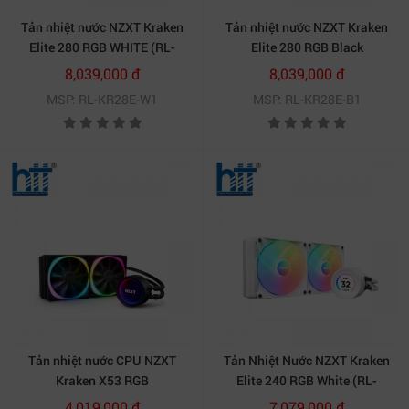
Tản nhiệt nước NZXT Kraken
Tản nhiệt nước NZXT Kraken
Elite 280 RGB WHITE (RL-
Elite 280 RGB Black
KR28E-W1)
8,039,000 đ
8,039,000 đ
MSP: RL-KR28E-W1
MSP: RL-KR28E-B1
Ngoài ra bạn cũng có thể tham khảo thêm sản phẩm
ở
Tại Đây
Mọi chi tiết xin vui lòng liên hệ:
CÔNG TY TNHH THƯƠNG MẠI DỊCH VỤ HỢP THÀNH
THỊNH
Địa chỉ : 406/55 Cộng Hòa, Phường 13, Tân Bình,
Thành phố Hồ Chí Minh
Tản nhiệt nước CPU NZXT
Tản Nhiệt Nước NZXT Kraken
Kraken X53 RGB
Elite 240 RGB White (RL-
KR24E-W1)
4,019,000 đ
7,079,000 đ