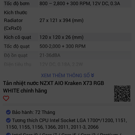
Tốc độ bơm
800 – 2,800 + 300 RPM, 12V DC, 0.3A
Kích thước
Radiator
27 x 121 x 394 (mm)
(CxRxD)
Kích cỡ quạt
120 x 120 x 26 (mm)
Tốc độ quạt
500-2,000 + 300 RPM
Độ ồn quạt
21-36dBA
Điện tiêu thụ
12V DC, 0.18A, 2.2W
Tính năng nổi
- Phần pump với vòng LED ARGB vô cực
XEM THÊM THÔNG SỐ
bật
và logo NZXT phát sáng độc đáo
Tản nhiệt nước NZXT AIO Kraken X73 RGB
WHITE chính hãng
- Vòng sáng lớn hơn 10% so với thế hệ cũ
mang lại nhiều ánh sáng hơn
- Tuỳ chỉnh tất cả thông số và đèn thông
Bảo hành: 72 Tháng
qua phần mềm CAM
Tương thích CPU Intel Socket LGA 1700*/1200, 1151,
- Quạt Aer 120P thổi Radiator mang lại
1150, 1155, 1156, 1366, 2011, 2011-3, 2066
hiệu suất mạnh mẽ, độ ồn thấp, tuổi thọ
Intel Core i9 / Core i7 / Core i5 / Core i3 / Pentium /