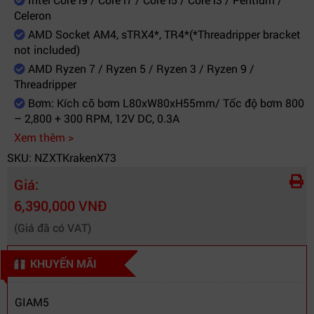
cao
Celeron
- Dây nối bọc dù cứng cáp kèm khả năng
AMD Socket AM4, sTRX4*, TR4*(*Threadripper bracket
not included)
xoay đầu dây thuận tiện cho việc bố trí lắp
đặt
AMD Ryzen 7 / Ryzen 5 / Ryzen 3 / Ryzen 9 /
Threadripper
Bơm: Kích cỡ bơm L80xW80xH55mm/ Tốc độ bơm 800
– 2,800 + 300 RPM, 12V DC, 0.3A
Xem thêm >
SKU: NZXTKrakenX73
Giá:
6,390,000 VNĐ
(Giá đã có VAT)
KHUYẾN MÃI
GIAM5