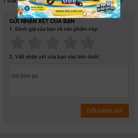
1 star
0
GỬI NHẬN XÉT CỦA BẠN
1. Đánh giá của bạn về sản phẩm này:
2. Viết nhận xét của bạn vào bên dưới:
GỞI ĐÁNH GIÁ