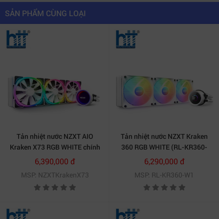
Phần mềm CAM tùy chỉnh dễ dàng
SẢN PHẨM CÙNG LOẠI
Bạn có thể dễ dàng thiết lập giao diện thân thiện với
mình qua phần mềm CAM. Giờ đây, các giao diện bên
ngoài có thể tùy chỉnh ánh sáng phù hợp dựa trên các
thiết bị NZXT RGB.
Tản nhiệt nước NZXT AIO
Tản nhiệt nước NZXT Kraken
Kraken X73 RGB WHITE chính
360 RGB WHITE (RL-KR360-
hãng
W1)
6,390,000 đ
6,290,000 đ
MSP: NZXTKrakenX73
MSP: RL-KR360-W1