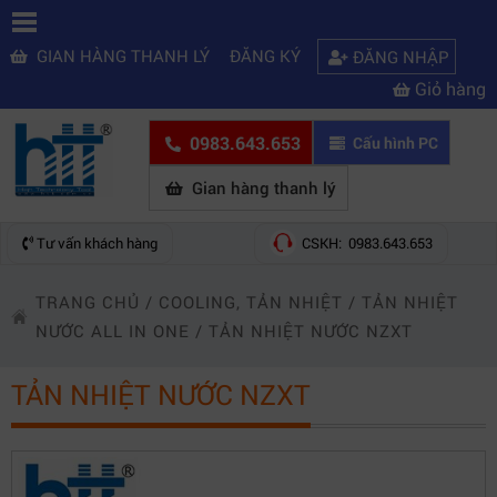
GIAN HÀNG THANH LÝ
ĐĂNG KÝ
ĐĂNG NHẬP
Giỏ hàng
0983.643.653
Cấu hình PC
Gian hàng thanh lý
Tư vấn khách hàng
CSKH: 0983.643.653
TRANG CHỦ
/
COOLING, TẢN NHIỆT
/
TẢN NHIỆT
NƯỚC ALL IN ONE
/
TẢN NHIỆT NƯỚC NZXT
TẢN NHIỆT NƯỚC NZXT