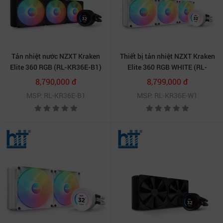
Muốn bảo vệ chiếc CPU của bạn thì hãy sở hữu ngay
sản phẩm tản nhiệt nước NZXT. Có hiệu năng làm mát
cực lớn bảo vệ dàn máy tính của bạn hoạt động mượt
Tản nhiệt nước NZXT Kraken
Thiết bị tản nhiệt NZXT Kraken
mà và êm ái.
Elite 360 RGB (RL-KR36E-B1)
Elite 360 RGB WHITE (RL-
KR36E-W1)
8,790,000 đ
8,799,000 đ
MSP: RL-KR36E-B1
MSP: RL-KR36E-W1