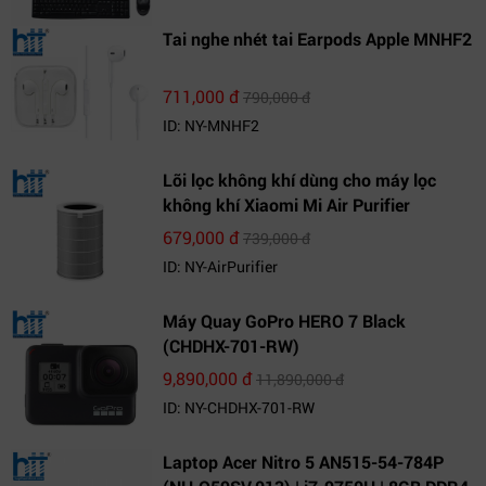
Tai nghe nhét tai Earpods Apple MNHF2
711,000 đ
790,000 đ
ID: NY-MNHF2
Lõi lọc không khí dùng cho máy lọc
không khí Xiaomi Mi Air Purifier
679,000 đ
739,000 đ
ID: NY-AirPurifier
Máy Quay GoPro HERO 7 Black
(CHDHX-701-RW)
9,890,000 đ
11,890,000 đ
ID: NY-CHDHX-701-RW
Laptop Acer Nitro 5 AN515-54-784P