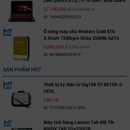
(NH.Q59SV.013) | i7-9750H | 8GB DDR4
| 1TB HDD | GeForce GTX 1650 4GB |
27,190,000 đ
28,990,000 đ
15.6 FHD IPS | Win10
ID: TK-NHQ59SV.013
Ổ cứng máy chủ Western Gold 6Tb
3.5Inch 7200rpm 6Gbs 256Mb SATA
(WD6003FRYZ)
6,990,000 đ
8,500,000 đ
ID: NY-WD6003FRYZ
SẢN PHẨM HOT
Thiết bị ký điện tử Sig100 ST-BE105-2-
UEVL
Liên hệ
ID: TT-ST-BE105-2-UEVL
Máy tính bảng Lenovo Tab M8 TB-
8505X TAB 2G+32GGR,