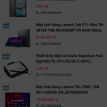
VN_ZA5H0096VN
Liên hệ
ID: ZA5H0096VN
Máy tính bảng Lenovo Tab P11 Plus TB-
J616X TAB 4G+64GMT-VN Xanh Mòng
Két_ZA9L0164VN
8,190,000 đ
ID: ZA9L0164VN
Thiết bị ký điện tử Evolis Signature Pad
Sig100LITE (ST-LTE105-2-UEVL)
Liên hệ
ID: TT-ST-LTE105-2-UEVL
Máy tính bảng Lenovo TB-J706L TAB
4G+128GSG-VN_ZA7D0033VN
14,590,000 đ
ID: ZA7D0033VN