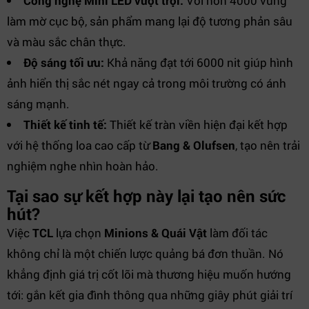
Công nghệ Mini LED vượt trội:
Với hơn 4000 vùng
làm mờ cục bộ, sản phẩm mang lại độ tương phản sâu
và màu sắc chân thực.
Độ sáng tối ưu:
Khả năng đạt tới 6000 nit giúp hình
ảnh hiển thị sắc nét ngay cả trong môi trường có ánh
sáng mạnh.
Thiết kế tinh tế:
Thiết kế tràn viền hiện đại kết hợp
với hệ thống loa cao cấp từ
Bang & Olufsen
, tạo nên trải
nghiệm nghe nhìn hoàn hảo.
Tại sao sự kết hợp này lại tạo nên sức
hút?
Việc
TCL
lựa chọn
Minions & Quái Vật
làm đối tác
không chỉ là một chiến lược quảng bá đơn thuần. Nó
khẳng định giá trị cốt lõi mà thương hiệu muốn hướng
tới: gắn kết gia đình thông qua những giây phút giải trí