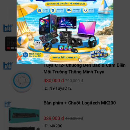
3,490,000 đ
3,890,000 đ
ID: NY-MU8F2
ATEM MINI
7,844,000 đ
8,715,000 đ
ID: NY-ATEM MINI
Tuya CT2- Chuông Đèn Báo & Cảm Biến
Môi Trường Thông Minh Tuya
480,000 đ
790,000 đ
ID: NY-TuyaCT2
Bàn phím + Chuột Logitech MK200
329,000 đ
450,000 đ
ID: MK200