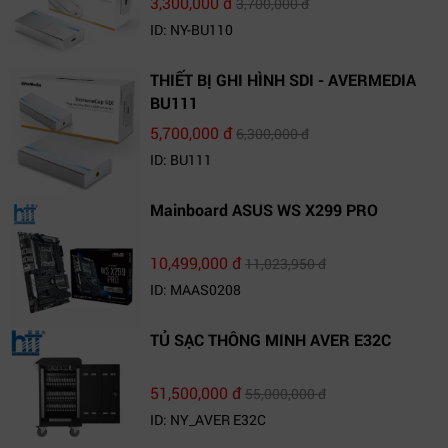
3,300,000 đ
3,700,000 đ
ID: NY-BU110
THIẾT BỊ GHI HÌNH SDI - AVERMEDIA
BU111
5,700,000 đ
6,300,000 đ
ID: BU111
Mainboard ASUS WS X299 PRO
10,499,000 đ
11,023,950 đ
ID: MAAS0208
TỦ SẠC THÔNG MINH AVER E32C
51,500,000 đ
55,000,000 đ
ID: NY_AVER E32C