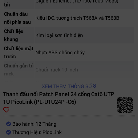
Gigabit Ethernet (10/100/1000 Mbps)
tải
Chuẩn đấu
Kiểu IDC, tương thích T568A và T568B
nối phía sau
Chất liệu
Kim loại sơn tĩnh điện
khung
Chất liệu mặt
Nhựa ABS chống cháy
trước
Chuẩn gắn tủ
Chuẩn rack 19 inch
rack
Chiều cao
1U
XEM THÊM THÔNG SỐ
Môi trường
Văn phòng, trung tâm dữ liệu, showroom,
Thanh đấu nối Patch Panel 24 cổng Cat6 UTP
sử dụng
trường học, hệ thống camera CCTV
1U PicoLink (PL-U1U24P -C6)
Bảo hành: 12 Tháng
Thương Hiệu: PicoLink