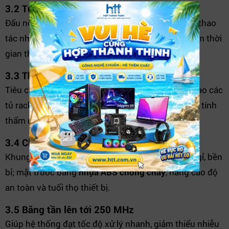
3.2 Tương thích chuẩn T568A/B
Đấu nối phía sau theo kiểu IDC giúp kỹ thuật viên thao
tác nhanh, dễ dàng, đảm bảo chính xác và tiết kiệm thời
gian thi công.
3.3 Thiết kế 1U – Gắn rack 19 inch
Tiêu chuẩn công nghiệp giúp
lắp đặt thuận tiện
vào các
tủ rack phổ biến, tiết kiệm không gian và đảm bảo tính
thẩm mỹ cho hệ thống mạng.
3.4 Chất liệu bền bỉ
Khung được làm từ
kim loại sơn tĩnh điện
chống gỉ, bền
bỉ; mặt trước bằng
nhựa ABS chống cháy
, nâng cao độ
an toàn và tuổi thọ thiết bị.
3.5 Băng tần lên tới 250 MHz
Giúp hệ thống đạt tốc độ xử lý nhanh, giảm thiểu nhiễu