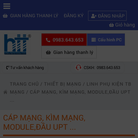
GIAN HÀNG THANH LÝ
ĐĂNG KÝ
ĐĂNG NHẬP
Giỏ hàng
0983.643.653
Cấu hình PC
Gian hàng thanh lý
Tư vấn khách hàng
CSKH: 0983.643.653
TRANG CHỦ
/
THIẾT BỊ MẠNG
/
LINH PHỤ KIỆN TB
MẠNG
/
CÁP MẠNG, KÌM MẠNG, MODULE,ĐẦU UPT
...
CÁP MẠNG, KÌM MẠNG,
MODULE,ĐẦU UPT ...