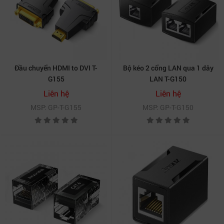
Đầu chuyển HDMI to DVI T-
Bộ kéo 2 cổng LAN qua 1 dây
G155
LAN T-G150
Liên hệ
Liên hệ
MSP: GP-T-G155
MSP: GP-T-G150