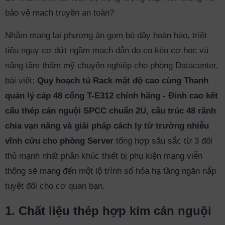
bảo vệ mạch truyền an toàn?
Nhằm mang lại phương án gom bó dây hoàn hảo, triệt
tiêu nguy cơ đứt ngầm mạch dẫn do co kéo cơ học và
nâng tầm thẩm mỹ chuyên nghiệp cho phòng Datacenter,
bài viết:
Quy hoạch tủ Rack mật độ cao cùng Thanh
quản lý cáp 48 cổng T-E312 chính hãng - Đỉnh cao kết
cấu thép cán nguội SPCC chuẩn 2U, cấu trúc 48 rãnh
chia vạn năng và giải pháp cách ly từ trường nhiễu
vĩnh cửu cho phòng Server
tổng hợp sâu sắc từ 3 đối
thủ mạnh nhất phân khúc thiết bị phụ kiện mạng viễn
thông sẽ mang đến một lộ trình số hóa hạ tầng ngăn nắp
tuyệt đối cho cơ quan bạn.
1. Chất liệu thép hợp kim cán nguội