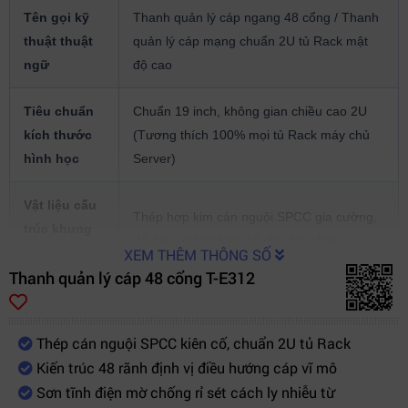
Tên gọi kỹ
Thanh quản lý cáp ngang 48 cổng / Thanh
thuật thuật
quản lý cáp mạng chuẩn 2U tủ Rack mật
ngữ
độ cao
Tiêu chuẩn
Chuẩn 19 inch, không gian chiều cao 2U
kích thước
(Tương thích 100% mọi tủ Rack máy chủ
hình học
Server)
Vật liệu cấu
Thép hợp kim cán nguội SPCC gia cường,
trúc khung
độ dày cơ học kiên cố chịu tải nặng
thân
XEM THÊM THÔNG SỐ
Thanh quản lý cáp 48 cổng T-E312
Số khe định
48 rãnh chia khe phân phối tải trọng luồng
vị điều
dây dẫn cáp LAN diện rộng
Thép cán nguội SPCC kiên cố, chuẩn 2U tủ Rack
hướng
Kiến trúc 48 rãnh định vị điều hướng cáp vĩ mô
Sơn tĩnh điện mờ chống rỉ sét cách ly nhiễu từ
Công nghệ
Sơn tĩnh điện mờ màu đen chống rỉ sét