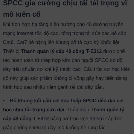
SPCC gia cường chịu tải tải trọng vĩ
mô kiên cố
Khi tích hợp hạ tầng điều hướng cho 48 đường truyền
mạng internet tốc độ cao, tổng trọng tải của các bó cáp
Cat6, Cat7 đè nặng lên khung đỡ là cực kỳ khốc liệt.
Thiết bị
Thanh quản lý cáp 48 cổng T-E312
được chế
tác hoàn toàn từ thép hợp kim cán nguội SPCC có độ
dày tiêu chuẩn cơ khí kỹ thuật cao. Cấu trúc cơ học kiên
cố này giúp sản phẩm không bị võng gãy hay biến dạng
hình học sau nhiều năm gánh tải dải dây dẫn.
Bộ khung kết cấu cơ học thép SPCC dẻo dai cơ
học chịu tải trọng cực đại:
Giúp mẫu
Thanh quản lý
cáp 48 cổng T-E312
nâng đỡ trọn vẹn 48 sợi cáp bọc
giáp chống nhiễu to dày mà không hề rung lắc.