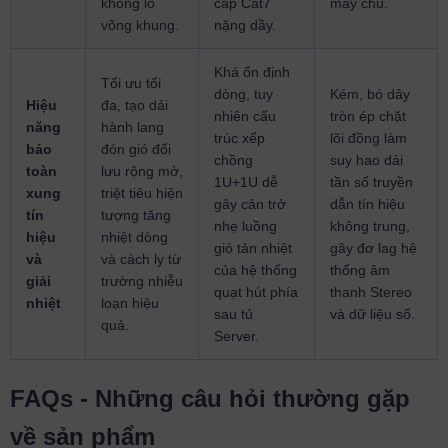
không lo
cáp Cat7
máy chủ.
võng khung.
nặng dầy.
Khá ổn định
Tối ưu tối
dòng, tuy
Kém, bó dây
Hiệu
đa, tạo dải
nhiên cấu
tròn ép chặt
năng
hành lang
trúc xếp
lõi đồng làm
bảo
đón gió đối
chồng
suy hao dải
toàn
lưu rộng mở,
1U+1U dễ
tần số truyền
xung
triệt tiêu hiện
gây cản trở
dẫn tín hiệu
tín
tượng tăng
nhẹ luồng
không trung,
hiệu
nhiệt dòng
gió tản nhiệt
gây đơ lag hệ
và
và cách ly từ
của hệ thống
thống âm
giải
trường nhiễu
quạt hút phía
thanh Stereo
nhiệt
loạn hiệu
sau tủ
và dữ liệu số.
quả.
Server.
FAQs - Những câu hỏi thường gặp
về sản phẩm