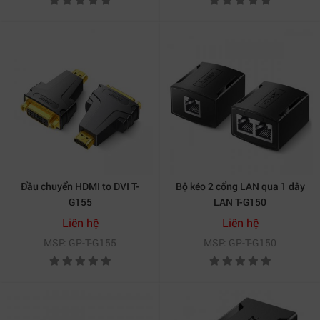
Đầu chuyển HDMI to DVI T-
Bộ kéo 2 cổng LAN qua 1 dây
G155
LAN T-G150
Liên hệ
Liên hệ
MSP: GP-T-G155
MSP: GP-T-G150