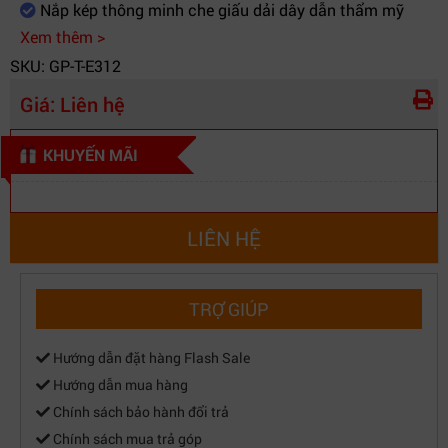
Nắp kép thông minh che giấu dải dây dẫn thẩm mỹ
xử lý bề mặt
bám bẩn, cách ly từ trường xung nhiễu
Xem thêm >
Môi trường
SKU: GP-T-E312
Hệ thống lõi Datacenter, quản lý bó cáp
ứng dụng
Giá:
Liên hệ
tổng đài, tủ Rack Switch mật độ siêu cao
thực tế
KHUYẾN MÃI
LIÊN HỆ
TRỢ GIÚP
Hướng dẫn đặt hàng Flash Sale
Hướng dẫn mua hàng
Chính sách bảo hành đổi trả
Chính sách mua trả góp