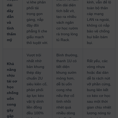
vị khe phân
kỉnh, vẫn để lộ
dải
tốn dải diện
phối tải
toàn bộ thân
dây
tích bắt vít,
trọng gọn
cáp mạng
dẫn
tạo ra nhiều
gàng, nắp
LAN ra ngoài,
và
vách ngăn
đậy đôi
không có nắp
tính
cơ học rườm
phẳng lì che
bảo vệ chống
thẩm
rà trong lòng
giấu mạch
bụi bẩn bám
mỹ
tủ Rack.
thô tuyệt vời.
bụi.
Vượt trội
Bình thường,
nhất nhờ
thanh 1U có
Rất yếu, các
Khả
bản khung
tiết diện
vòng nhựa
năng
thép dày
khung sườn
hoặc đai dán
chịu
chuẩn 2U
mỏng hơn,
dễ bị rách nứt
tải cơ
siêu kiên cố,
dễ bị uốn
vỡ phần cứng,
học
phân phối
cong nhẹ
bung liên kết
chống
áp lực kéo
nếu thợ cố
co kéo cơ học
uốn
vật lý dính
tình nhồi
sau một thời
cong
liền đồng
nhét quá
gian chịu nhiệt
gãy
đều 100%
nhiều dòng
lượng nóng từ
gập