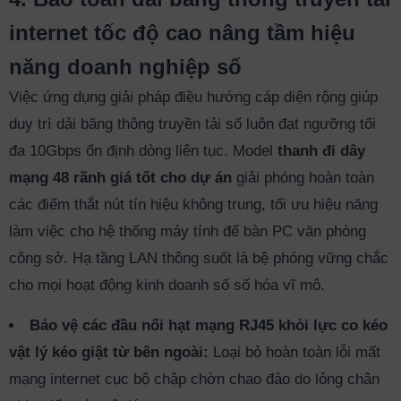
internet tốc độ cao nâng tầm hiệu
năng doanh nghiệp số
Việc ứng dụng giải pháp điều hướng cáp diện rộng giúp
duy trì dải băng thông truyền tải số luôn đạt ngưỡng tối
đa 10Gbps ổn định dòng liên tục. Model
thanh đi dây
mạng 48 rãnh giá tốt cho dự án
giải phóng hoàn toàn
các điểm thắt nút tín hiệu không trung, tối ưu hiệu năng
làm việc cho hệ thống máy tính để bàn PC văn phòng
công sở. Hạ tầng LAN thông suốt là bệ phóng vững chắc
cho mọi hoạt động kinh doanh số số hóa vĩ mô.
Bảo vệ các đầu nối hạt mạng RJ45 khỏi lực co kéo
vật lý kéo giật từ bên ngoài:
Loại bỏ hoàn toàn lỗi mất
mạng internet cục bộ chập chờn chao đảo do lỏng chân