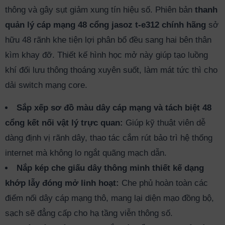
thông và gây sụt giảm xung tín hiệu số. Phiên bản
thanh
quản lý cáp mạng 48 cổng jasoz t-e312 chính hãng
sở
hữu 48 rãnh khe tiện lợi phân bổ đều sang hai bên thân
kìm khay đỡ. Thiết kế hình học mở này giúp tạo luồng
khí đối lưu thông thoáng xuyên suốt, làm mát tức thì cho
dải switch mạng core.
Sắp xếp sơ đồ màu dây cáp mạng và tách biệt 48
cổng kết nối vật lý trực quan:
Giúp kỹ thuật viên dễ
dàng định vị rãnh dây, thao tác cắm rút bảo trì hệ thống
internet mà không lo ngắt quãng mạch dẫn.
Nắp kép che giấu dây thông minh thiết kế dạng
khớp lẫy đóng mở linh hoạt:
Che phủ hoàn toàn các
điểm nối dây cáp mạng thô, mang lại diện mạo đồng bộ,
sạch sẽ đẳng cấp cho hạ tầng viễn thông số.