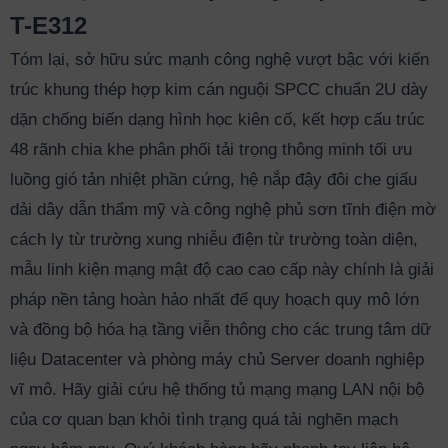
T-E312
Tóm lại, sở hữu sức mạnh công nghệ vượt bậc với kiến
trúc khung thép hợp kim cán nguội SPCC chuẩn 2U dày
dặn chống biến dạng hình học kiên cố, kết hợp cấu trúc
48 rãnh chia khe phân phối tải trọng thông minh tối ưu
luồng gió tản nhiệt phần cứng, hệ nắp đậy đôi che giấu
dải dây dẫn thẩm mỹ và công nghệ phủ sơn tĩnh điện mờ
cách ly từ trường xung nhiễu điện từ trường toàn diện,
mẫu linh kiện mạng mật độ cao cao cấp này chính là giải
pháp nền tảng hoàn hảo nhất để quy hoạch quy mô lớn
và đồng bộ hóa hạ tầng viễn thông cho các trung tâm dữ
liệu Datacenter và phòng máy chủ Server doanh nghiệp
vĩ mô. Hãy giải cứu hệ thống tủ mạng mạng LAN nội bộ
của cơ quan bạn khỏi tình trạng quá tải nghẽn mạch