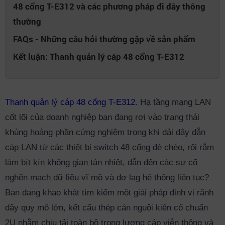
48 cổng T-E312 và các phương pháp đi dây thông
thường
FAQs - Những câu hỏi thường gặp về sản phẩm
Kết luận: Thanh quản lý cáp 48 cổng T-E312
Thanh quản lý cáp 48 cổng T-E312
. Hạ tầng mạng LAN
cốt lõi của doanh nghiệp bạn đang rơi vào trạng thái
khủng hoảng phần cứng nghiêm trọng khi dải dây dẫn
cáp LAN từ các thiết bị switch 48 cổng đè chéo, rối rắm
làm bít kín không gian tản nhiệt, dẫn đến các sự cố
nghẽn mạch dữ liệu vĩ mô và đơ lag hệ thống liên tục?
Bạn đang khao khát tìm kiếm một giải pháp định vị rãnh
dây quy mô lớn, kết cấu thép cán nguội kiên cố chuẩn
2U nhằm chịu tải toàn bộ trọng lượng cáp viễn thông và