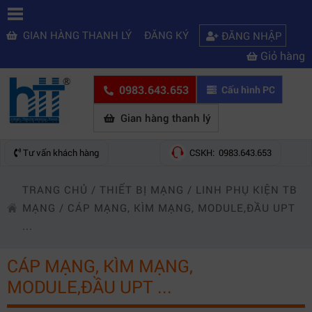
GIAN HÀNG THANH LÝ
ĐĂNG KÝ
ĐĂNG NHẬP
Giỏ hàng
0983.643.653
Cấu hình PC
Gian hàng thanh lý
Tư vấn khách hàng
CSKH: 0983.643.653
TRANG CHỦ
/
THIẾT BỊ MẠNG
/
LINH PHỤ KIỆN TB
MẠNG
/
CÁP MẠNG, KÌM MẠNG, MODULE,ĐẦU UPT
...
CÁP MẠNG, KÌM MẠNG,
MODULE,ĐẦU UPT ...