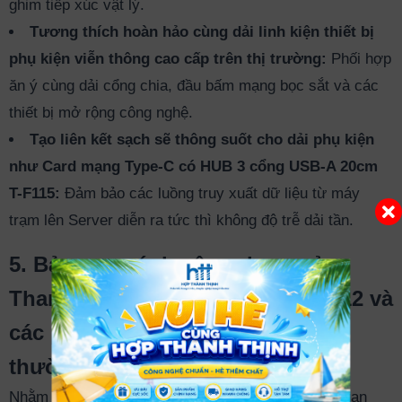
ghim tiếp xúc vật lý.
Tương thích hoàn hảo cùng dải linh kiện thiết bị
phụ kiện viễn thông cao cấp trên thị trường:
Phối hợp
ăn ý cùng dải cổng chia, đầu bấm mạng bọc sắt và các
thiết bị mở rộng công nghệ.
Tạo liên kết sạch sẽ thông suốt cho dải phụ kiện
như Card mạng Type-C có HUB 3 cổng USB-A 20cm
T-F115:
Đảm bảo các luồng truy xuất dữ liệu từ máy
trạm lên Server diễn ra tức thì không độ trễ dải tần.
5. Bảng so sánh công dụng của
Thanh quản lý cáp 48 cổng T-E312 và
các phương pháp đi dây thông
thường
Nhằm mang lại cái nhìn kỹ thuật thực tế và trực quan