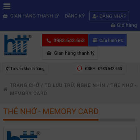
GIAN HÀNG THANH LÝ
ĐĂNG KÝ
ĐĂNG NHẬP
Giỏ hàng
0983.643.653
Cấu hình PC
Gian hàng thanh lý
Tư vấn khách hàng
CSKH: 0983.643.653
TRANG CHỦ
/
TB LƯU TRỮ, NGHE NHÌN
/
THẺ NHỚ -
MEMORY CARD
THẺ NHỚ - MEMORY CARD