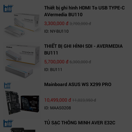
Thiết bị ghi hình HDMI To USB TYPE-C
AVermedia BU110
3,300,000 đ
3,700,000 đ
ID: NY-BU110
THIẾT BỊ GHI HÌNH SDI - AVERMEDIA
BU111
5,700,000 đ
6,300,000 đ
ID: BU111
Mainboard ASUS WS X299 PRO
10,499,000 đ
11,023,950 đ
ID: MAAS0208
TỦ SẠC THÔNG MINH AVER E32C