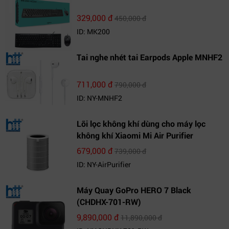
329,000 đ
450,000 đ
ID: MK200
Tai nghe nhét tai Earpods Apple MNHF2
711,000 đ
790,000 đ
ID: NY-MNHF2
Lõi lọc không khí dùng cho máy lọc
không khí Xiaomi Mi Air Purifier
679,000 đ
739,000 đ
ID: NY-AirPurifier
Máy Quay GoPro HERO 7 Black
(CHDHX-701-RW)
9,890,000 đ
11,890,000 đ