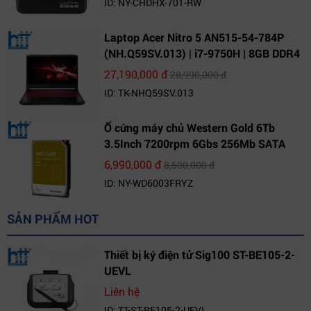
ID: NY-CHDHX-701-RW
Laptop Acer Nitro 5 AN515-54-784P
(NH.Q59SV.013) | i7-9750H | 8GB DDR4
| 1TB HDD | GeForce GTX 1650 4GB |
27,190,000 đ
28,990,000 đ
15.6 FHD IPS | Win10
ID: TK-NHQ59SV.013
Ổ cứng máy chủ Western Gold 6Tb
3.5Inch 7200rpm 6Gbs 256Mb SATA
(WD6003FRYZ)
6,990,000 đ
8,500,000 đ
ID: NY-WD6003FRYZ
SẢN PHẨM HOT
Thiết bị ký điện tử Sig100 ST-BE105-2-
UEVL
Liên hệ
ID: TT-ST-BE105-2-UEVL