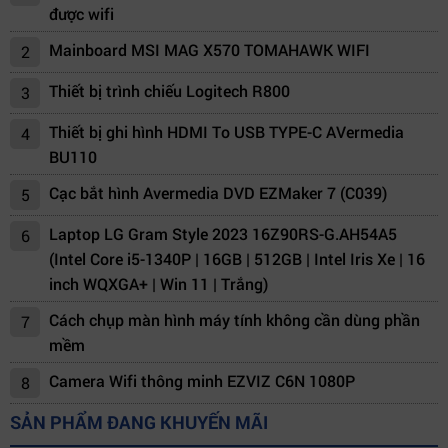
được wifi
Mainboard MSI MAG X570 TOMAHAWK WIFI
2
Thiết bị trình chiếu Logitech R800
3
Thiết bị ghi hình HDMI To USB TYPE-C AVermedia
4
BU110
Cạc bắt hình Avermedia DVD EZMaker 7 (C039)
5
Laptop LG Gram Style 2023 16Z90RS-G.AH54A5
6
(Intel Core i5-1340P | 16GB | 512GB | Intel Iris Xe | 16
inch WQXGA+ | Win 11 | Trắng)
Cách chụp màn hình máy tính không cần dùng phần
7
mềm
Camera Wifi thông minh EZVIZ C6N 1080P
8
SẢN PHẨM ĐANG KHUYẾN MÃI