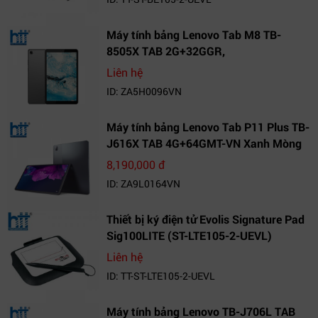
Máy tính bảng Lenovo Tab M8 TB-
8505X TAB 2G+32GGR,
VN_ZA5H0096VN
Liên hệ
ID: ZA5H0096VN
Máy tính bảng Lenovo Tab P11 Plus TB-
J616X TAB 4G+64GMT-VN Xanh Mòng
Két_ZA9L0164VN
8,190,000 đ
ID: ZA9L0164VN
Thiết bị ký điện tử Evolis Signature Pad
Sig100LITE (ST-LTE105-2-UEVL)
Liên hệ
ID: TT-ST-LTE105-2-UEVL
Máy tính bảng Lenovo TB-J706L TAB