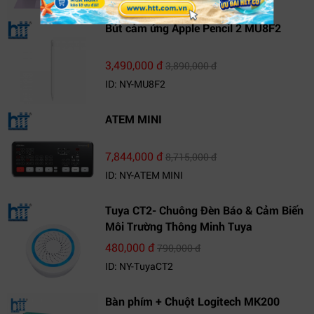
Bút cảm ứng Apple Pencil 2 MU8F2
3,490,000 đ
3,890,000 đ
ID: NY-MU8F2
ATEM MINI
7,844,000 đ
8,715,000 đ
ID: NY-ATEM MINI
Tuya CT2- Chuông Đèn Báo & Cảm Biến
Môi Trường Thông Minh Tuya
480,000 đ
790,000 đ
ID: NY-TuyaCT2
Bàn phím + Chuột Logitech MK200