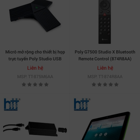
Micrô mở rộng cho thiết bị họp
Poly G7500 Studio X Bluetooth
trực tuyến Poly Studio USB
Remote Control (874R8AA)
(875M6AA)
Liên hệ
Liên hệ
MSP: TT-875M6AA
MSP: TT-874R8AA