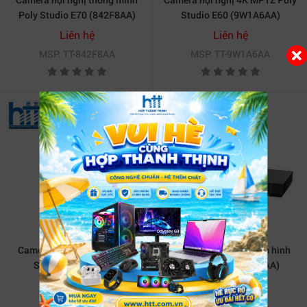
Poly Studio E70 (842F8AA)
Studio E60 (9W1A6AA)
Liên hệ
Liên hệ
MSP: TT-842F8AA
MSP: TT-9W1A6AA
Camera họp trực tuyến Poly
Thiết bị hội nghị truyền hình
Studio P5-76U43AA
Poly G7500 (83Z50AA)
Liên hệ
Liên hệ
MSP: TT-76U43AA
MSP: TT-83Z50AA