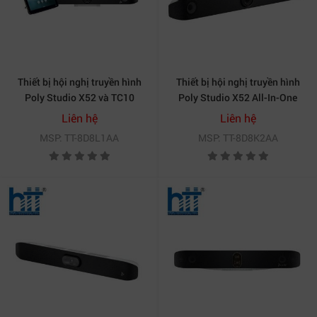
Thiết bị hội nghị truyền hình
Thiết bị hội nghị truyền hình
Poly Studio X52 và TC10
Poly Studio X52 All-In-One
Controller Kit (8D8L1AA)
Video Bar (8D8K2AA)
Liên hệ
Liên hệ
MSP: TT-8D8L1AA
MSP: TT-8D8K2AA