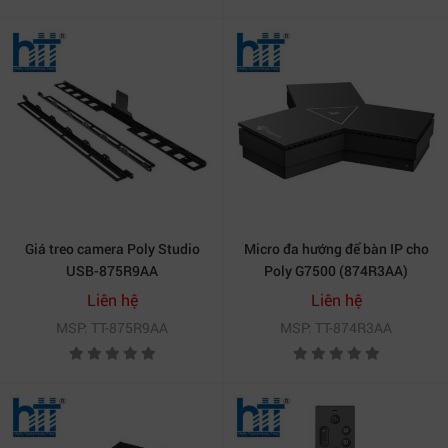
Giá treo camera Poly Studio
Micro đa hướng để bàn IP cho
USB-875R9AA
Poly G7500 (874R3AA)
Liên hệ
Liên hệ
MSP: TT-875R9AA
MSP: TT-874R3AA