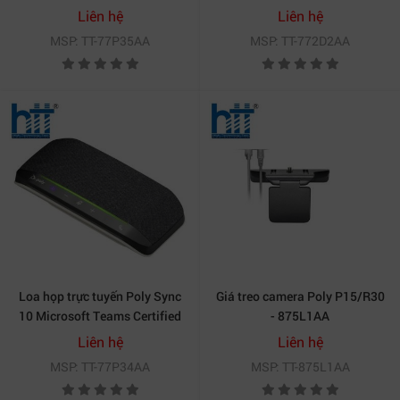
Liên hệ
Liên hệ
MSP: TT-77P35AA
MSP: TT-772D2AA
Loa họp trực tuyến Poly Sync
Giá treo camera Poly P15/R30
10 Microsoft Teams Certified
- 875L1AA
77P34AA
Liên hệ
Liên hệ
MSP: TT-77P34AA
MSP: TT-875L1AA