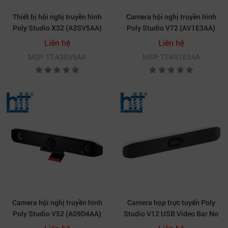
Thiết bị hội nghị truyền hình
Camera hội nghị truyền hình
Poly Studio X32 (A3SV5AA)
Poly Studio V72 (AV1E3AA)
Liên hệ
Liên hệ
MSP: TT-A3SV5AA
MSP: TT-AV1E3AA
Camera hội nghị truyền hình
Camera họp trực tuyến Poly
Poly Studio V52 (A09D4AA)
Studio V12 USB Video Bar No
Power Supply-A9DD8AA