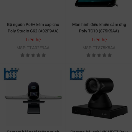
Bộ nguồn PoE+ kèm cáp cho
Màn hình điều khiển cảm ứng
Poly Studio G62 (A02F9AA)
Poly TC10 (875K5AA)
Liên hệ
Liên hệ
MSP: TT-A02F9AA
MSP: TT-875K5AA
Camera hội nghị thông minh
Camera hội nghị 4K MPTZ Poly