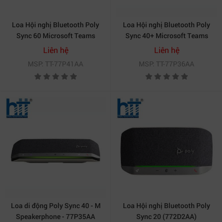
Loa Hội nghị Bluetooth Poly
Loa Hội nghị Bluetooth Poly
Sync 60 Microsoft Teams
Sync 40+ Microsoft Teams
(77P41AA)
(77P36AA)
Liên hệ
Liên hệ
MSP: TT-77P41AA
MSP: TT-77P36AA
Loa di động Poly Sync 40 - M
Loa Hội nghị Bluetooth Poly
Speakerphone - 77P35AA
Sync 20 (772D2AA)