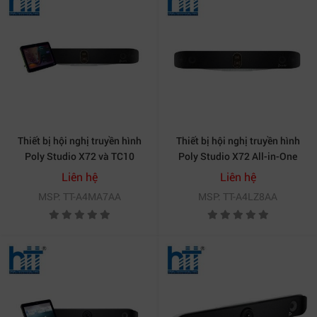
Thiết bị hội nghị truyền hình
Thiết bị hội nghị truyền hình
Poly Studio X72 và TC10
Poly Studio X72 All-in-One
(A4MA7AA)
Video Bar A4LZ8AA
Liên hệ
Liên hệ
MSP: TT-A4MA7AA
MSP: TT-A4LZ8AA