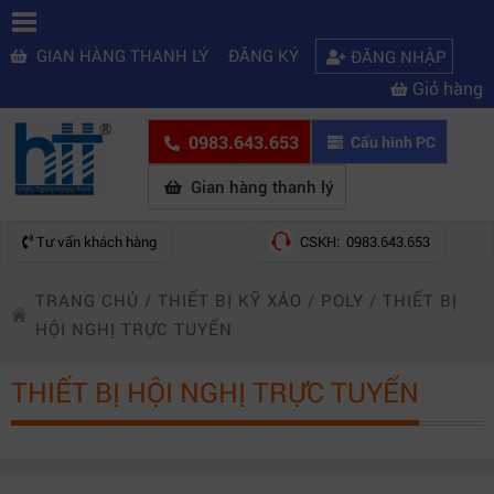
GIAN HÀNG THANH LÝ
ĐĂNG KÝ
ĐĂNG NHẬP
Giỏ hàng
0983.643.653
Cấu hình PC
Gian hàng thanh lý
Tư vấn khách hàng
CSKH: 0983.643.653
TRANG CHỦ
/
THIẾT BỊ KỸ XẢO
/
POLY
/
THIẾT BỊ
HỘI NGHỊ TRỰC TUYẾN
THIẾT BỊ HỘI NGHỊ TRỰC TUYẾN