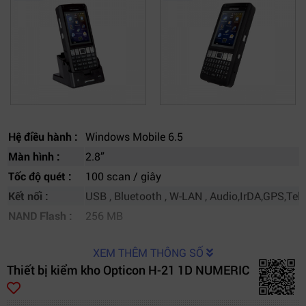
Hệ điều hành :
Windows Mobile 6.5
Màn hình :
2.8”
Tốc độ quét :
100 scan / giây
Kết nối :
USB , Bluetooth , W-LAN , Audio,IrDA,GPS,Te
NAND Flash :
256 MB
XEM THÊM THÔNG SỐ
Thiết bị kiểm kho Opticon H-21 1D NUMERIC