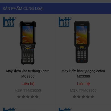
SẢN PHẨM CÙNG LOẠI
Máy kiểm kho tự động Zebra
Máy kiểm kho tự động Zebra
THÔNG SỐ KỸ THUẬT
MC9300
MC3300
Liên hệ
Liên hệ
Thiết bị kiểm kho
Opticon H-21 1D
NUMERIC
MSP: TT-MC9300
MSP: TT-MC3300
Ngoài hệ điều hành Windows Mobile 6.5, H21 còn được
trang bị GPS, 3G và 3.5G, Bluetooth và wifi. Đầu đọc mã
vạch cung cấp tính linh hoạt để máy có thể đọc được