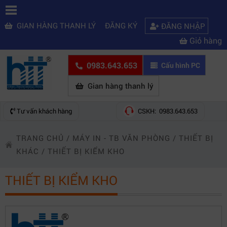
GIAN HÀNG THANH LÝ
ĐĂNG KÝ
ĐĂNG NHẬP
Giỏ hàng
0983.643.653
Cấu hình PC
Gian hàng thanh lý
Tư vấn khách hàng
CSKH: 0983.643.653
TRANG CHỦ
/
MÁY IN - TB VĂN PHÒNG
/
THIẾT BỊ
KHÁC
/
THIẾT BỊ KIỂM KHO
THIẾT BỊ KIỂM KHO