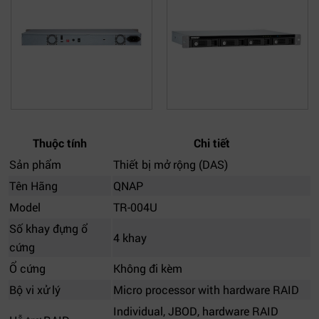
Thuộc tính
Chi tiết
Sản phẩm
Thiết bị mở rộng (DAS)
Tên Hãng
QNAP
Model
TR-004U
Số khay đựng ổ
4 khay
cứng
Ổ cứng
Không đi kèm
Bộ vi xử lý
Micro processor with hardware RAID
Individual, JBOD, hardware RAID