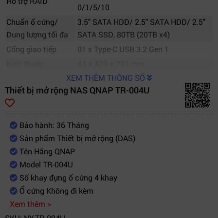
Hỗ trợ RAID
0/1/5/10
Chuẩn ổ cứng/
3.5" SATA HDD/ 2.5" SATA HDD/ 2.5"
Dung lượng tối đa
SATA SSD, 80TB (20TB x4)
Cổng giao tiếp
01 x Type-C USB 3.2 Gen 1
Kích thước
44 × 439 × 291 mm
XEM THÊM THÔNG SỐ
Thiết bị mở rộng NAS QNAP TR-004U
Bảo hành: 36 Tháng
Sản phẩm Thiết bị mở rộng (DAS)
Tên Hãng QNAP
Model TR-004U
Số khay đựng ổ cứng 4 khay
Ổ cứng Không đi kèm
Xem thêm >
SKU: NY-TR-004U