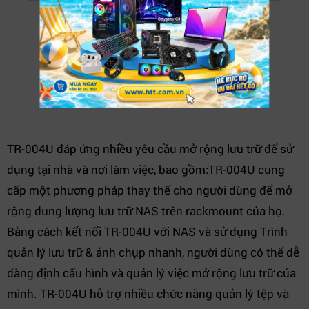
TR-004U đáp ứng nhiều yêu cầu mở rộng lưu trữ để sử
dụng tại nhà và nơi làm việc, bao gồm:TR-004U cung
cấp một phương pháp thay thế cho người dùng để mở
rộng dung lượng lưu trữ NAS trên rackmount của họ.
Bằng cách kết nối TR-004U với NAS và sử dụng Trình
quản lý lưu trữ & ảnh chụp nhanh, người dùng có thể dễ
dàng định cấu hình và quản lý việc mở rộng lưu trữ của
mình. TR-004U hỗ trợ nhiều chức năng quản lý tệp và