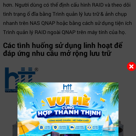
hơn. Người dùng có thể định cấu hình RAID và theo dõi
tình trạng ổ đĩa bằng Trình quản lý lưu trữ & ảnh chụp
nhanh trên NAS QNAP hoặc bằng cách sử dụng tiện ích
Trình quản lý RAID ngoài QNAP trên máy tính của họ.
Các tình huống sử dụng linh hoạt để
đáp ứng nhu cầu mở rộng lưu trữ