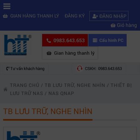
GIAN HÀNG THANH LÝ
ĐĂNG KÝ
ĐĂNG NHẬP
Giỏ hàng
0983.643.653
Cấu hình PC
Gian hàng thanh lý
Tư vấn khách hàng
CSKH: 0983.643.653
TRANG CHỦ
/
TB LƯU TRỮ, NGHE NHÌN
/
THIẾT BỊ
LƯU TRỮ NAS
/
NAS QNAP
TB LƯU TRỮ, NGHE NHÌN