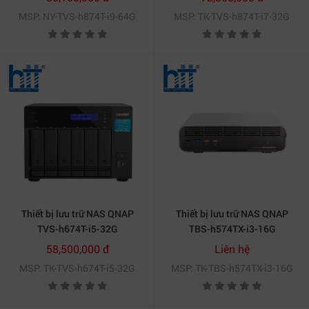
MSP: NY-TVS-h874T-i9-64G
MSP: TK-TVS-h874T-i7-32G
Thiết bị lưu trữ NAS QNAP
Thiết bị lưu trữ NAS QNAP
TVS-h674T-i5-32G
TBS-h574TX-i3-16G
58,500,000 đ
Liên hệ
MSP: TK-TVS-h674T-i5-32G
MSP: TK-TBS-h574TX-i3-16G