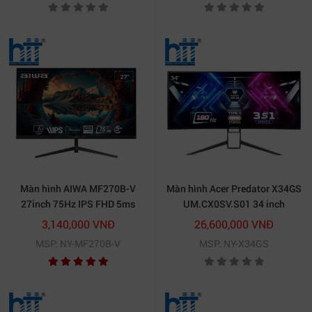
Màn hình AIWA MF270B-V
Màn hình Acer Predator X34GS
27inch 75Hz IPS FHD 5ms
UM.CX0SV.S01 34 inch
Ultrawide QHD IPS 144Hz
3,140,000 VNĐ
26,600,000 VNĐ
Cong
MSP: NY-MF270B-V
MSP: NY-X34GS