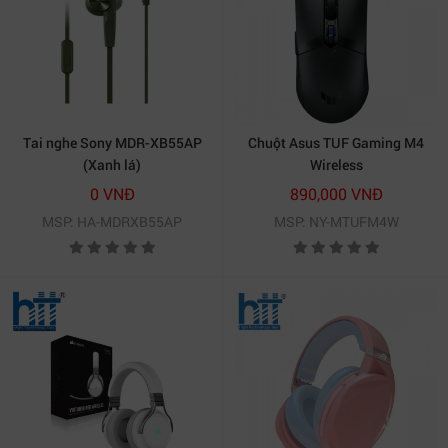
Tai nghe Sony MDR-XB55AP
Chuột Asus TUF Gaming M4
(Xanh lá)
Wireless
0 VNĐ
890,000 VNĐ
MSP: HA-MDRXB55AP
MSP: NY-MTUFM4W