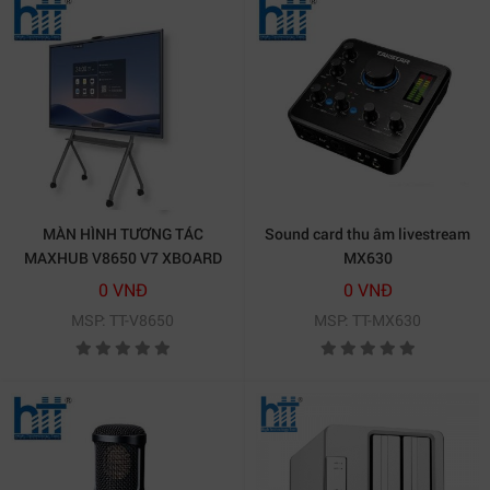
MÀN HÌNH TƯƠNG TÁC
Sound card thu âm livestream
MAXHUB V8650 V7 XBOARD
MX630
86 INCH
0 VNĐ
0 VNĐ
MSP: TT-V8650
MSP: TT-MX630