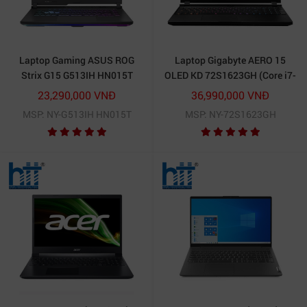
Laptop Gaming ASUS ROG
Laptop Gigabyte AERO 15
Strix G15 G513IH HN015T
OLED KD 72S1623GH (Core i7-
11800H | 16GB | 512GB SSD |
23,290,000 VNĐ
36,990,000 VNĐ
RTX™ 3060 6GB | 15.6 inch
MSP: NY-G513IH HN015T
MSP: NY-72S1623GH
UHD | Win 10 | Đen)