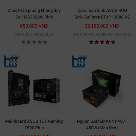
Chuột văn phòng không dây
Card màn hình ASUS ROG
Dell MS3320W Pink
Strix GeForce RTX™ 3080 V2
White OC Edition 10GB
659,000 VNĐ
39,180,000 VNĐ
GDDR6X (ROG-STRIX-
MSP: MC-MS3320W
MSP: NY-RTX3080-O10G-V2-W
RTX3080-O10G-V2-WHITE)
Mainboard ASUS TUF Gaming
Nguồn GAMEMAX VP450 -
Z590 Plus
450W (Màu Đen)