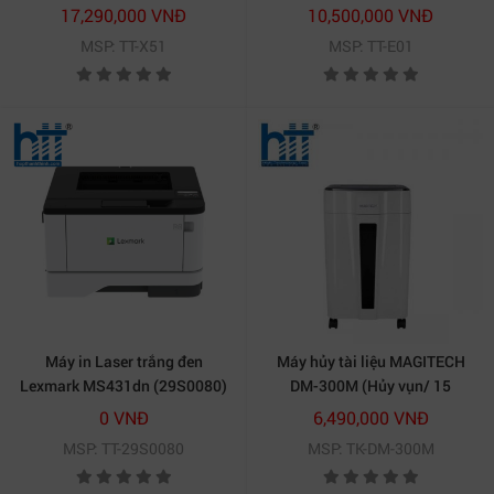
XGA)
XGA)
17,290,000 VNĐ
10,500,000 VNĐ
MSP: TT-X51
MSP: TT-E01
Máy in Laser trắng đen
Máy hủy tài liệu MAGITECH
Lexmark MS431dn (29S0080)
DM-300M (Hủy vụn/ 15
Tờ/lần/ A4/A5)
0 VNĐ
6,490,000 VNĐ
MSP: TT-29S0080
MSP: TK-DM-300M