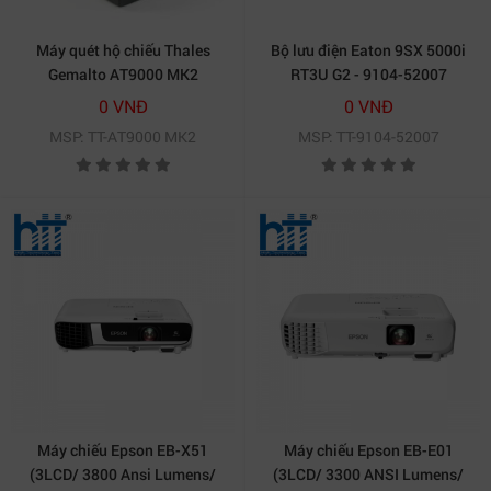
Máy quét hộ chiếu Thales
Bộ lưu điện Eaton 9SX 5000i
Gemalto AT9000 MK2
RT3U G2 - 9104-52007
(5000VA / 4500W)
0 VNĐ
0 VNĐ
MSP: TT-AT9000 MK2
MSP: TT-9104-52007
Máy chiếu Epson EB-X51
Máy chiếu Epson EB-E01
(3LCD/ 3800 Ansi Lumens/
(3LCD/ 3300 ANSI Lumens/