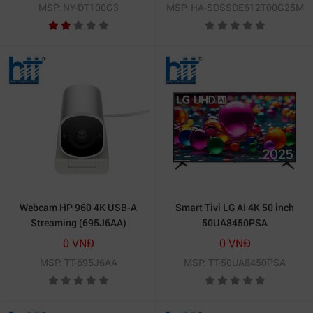
MSP: NY-DT100G3
MSP: HA-SDSSDE612T00G25M
Webcam HP 960 4K USB-A
Smart Tivi LG AI 4K 50 inch
Streaming (695J6AA)
50UA8450PSA
0 VNĐ
0 VNĐ
MSP: TT-695J6AA
MSP: TT-50UA8450PSA