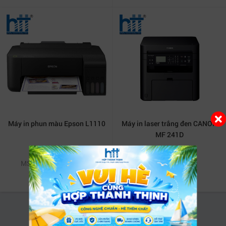
Máy in phun màu Epson L1110
Máy in laser trắng đen CANON
MF 241D
3,489,000 VNĐ
8,290,000 VNĐ
MSP: NY-EPSONL1110
MSP: NY-MF241D
Xem tất cả