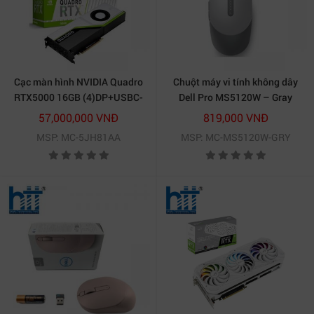
Cạc màn hình NVIDIA Quadro
Chuột máy vi tính không dây
RTX5000 16GB (4)DP+USBC-
Dell Pro MS5120W – Gray
5JH81AA(HP)
57,000,000 VNĐ
819,000 VNĐ
MSP: MC-5JH81AA
MSP: MC-MS5120W-GRY