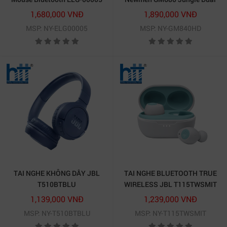
(Đen)
mode ( G-Pro Silvery Speed)
1,680,000 VNĐ
1,890,000 VNĐ
MSP: NY-ELG00005
MSP: NY-GM840HD
TAI NGHE KHÔNG DÂY JBL
TAI NGHE BLUETOOTH TRUE
T510BTBLU
WIRELESS JBL T115TWSMIT
1,139,000 VNĐ
1,239,000 VNĐ
MSP: NY-T510BTBLU
MSP: NY-T115TWSMIT