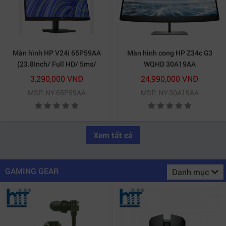
Màn hình HP V24i 65P59AA
Màn hình cong HP Z34c G3
(23.8Inch/ Full HD/ 5ms/
WQHD 30A19AA
75HZ/ 250cd/m2/ IPS)
3,290,000 VNĐ
24,990,000 VNĐ
MSP: NY-65P59AA
MSP: NY-30A19AA
Xem tất cả
GAMING GEAR
Danh mục