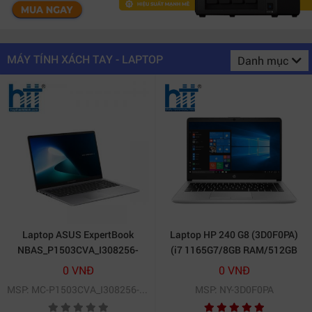
MÁY TÍNH XÁCH TAY - LAPTOP
Danh mục
Laptop ASUS ExpertBook
Laptop HP 240 G8 (3D0F0PA)
NBAS_P1503CVA_I308256-
(i7 1165G7/8GB RAM/512GB
50W
SSD/14 FHD/Dos/Bạc)
0 VNĐ
0 VNĐ
MSP: MC-P1503CVA_I308256-50W
MSP: NY-3D0F0PA