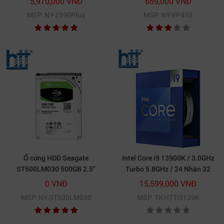
5,970,000 VNĐ
659,000 VNĐ
MSP: NY-Z590Plus
MSP: NY-VP450
Ổ cứng HDD Seagate
Intel Core i9 13900K / 3.0GHz
ST500LM030 500GB 2.5"
Turbo 5.8GHz / 24 Nhân 32
SATA 3 - ST500LM030
Luồng / 36MB / LGA 1700
0 VNĐ
15,599,000 VNĐ
MSP: NY-ST500LM030
MSP: TK-HTTI9139K