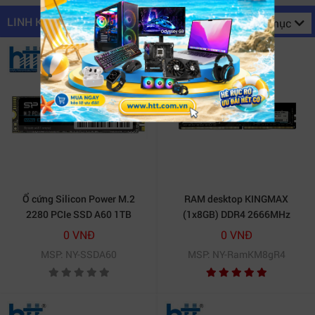
LINH KIỆN MÁY TÍNH
Danh mục
Ổ cứng Silicon Power M.2
RAM desktop KINGMAX
2280 PCIe SSD A60 1TB
(1x8GB) DDR4 2666MHz
0 VNĐ
0 VNĐ
MSP: NY-SSDA60
MSP: NY-RamKM8gR4