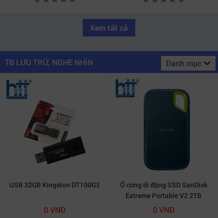
Xem tất cả
TB LƯU TRỮ, NGHE NHÌN
Danh mục
USB 32GB Kingston DT100G3
Ổ cứng di động SSD SanDisk
Extreme Portable V2 2TB
(Monterey) (SDSSDE61-2T00-
0 VNĐ
0 VNĐ
G25M)