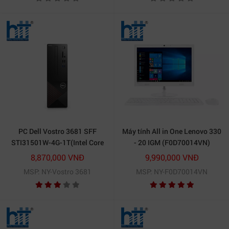
NoOS)
PC Dell Vostro 3681 SFF
Máy tính All in One Lenovo 330
STI31501W-4G-1T(Intel Core
- 20 IGM (F0D70014VN)
i3-
8,870,000 VNĐ
9,990,000 VNĐ
10100/4GB/1TBHDD/Windows
MSP: NY-Vostro 3681
MSP: NY-F0D70014VN
10 Home 64-bit/WiFi
802.11ac)