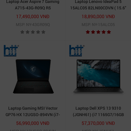
Laptop Acer Aspire 7 Gaming
Laptop Lenovo IdeaPad 5
A715-43G-R09Q R5
15ALC05 82LN00CDVN ( 15.6"
5625U/16GB/512GB/15.6"FHD/NVIDIA
AMD Ryzen 7
17,490,000 VNĐ
18,890,000 VNĐ
RTX3050/Win11
5700U/8GB/512GB
MSP: NY-43GR09Q
MSP: NY-15ALC05
SSD/Windows 10 Home SL 64-
bit/1.7kg)
Laptop Gaming MSI Vector
Laptop Dell XPS 13 9310
GP76 HX 12UGSO-894VN (i7-
(JGNH61) (i7 1165G7/16GB
12700H | 32GB | 1TB | RTX
RAM/512GBSSD/13.4 inch
56,990,000 VNĐ
57,370,000 VNĐ
3070Ti | 17.3 inch QHD |
UHD Touch/Bút cảm ứng/Win