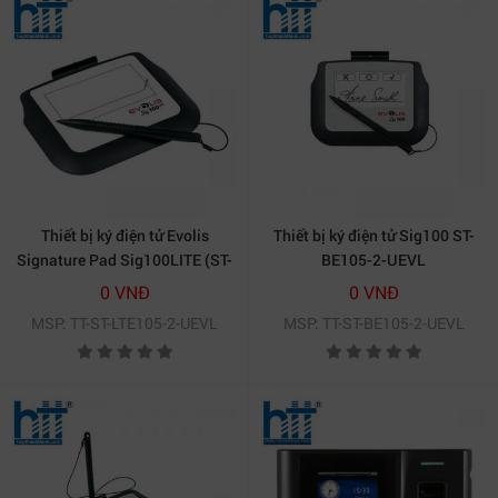
Thiết bị ký điện tử Evolis
Thiết bị ký điện tử Sig100 ST-
Signature Pad Sig100LITE (ST-
BE105-2-UEVL
LTE105-2-UEVL)
0 VNĐ
0 VNĐ
MSP: TT-ST-LTE105-2-UEVL
MSP: TT-ST-BE105-2-UEVL