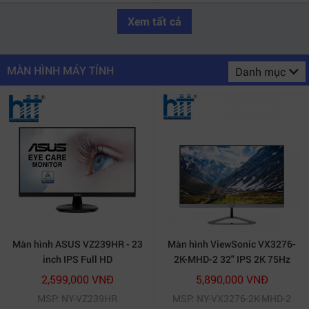
Xem tất cả
MÀN HÌNH MÁY TÍNH
Danh mục
Màn hình ASUS VZ239HR - 23
Màn hình ViewSonic VX3276-
inch IPS Full HD
2K-MHD-2 32" IPS 2K 75Hz
HDR10
2,599,000 VNĐ
5,890,000 VNĐ
MSP: NY-VZ239HR
MSP: NY-VX3276-2K-MHD-2