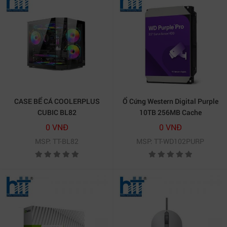
CASE BỂ CÁ COOLERPLUS
Ổ Cứng Western Digital Purple
CUBIC BL82
10TB 256MB Cache
WD102PURP
0 VNĐ
0 VNĐ
MSP: TT-BL82
MSP: TT-WD102PURP