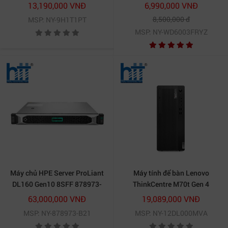
13100/ Intel Q670/ 8GB/
256Mb SATA (WD6003FRYZ)
13,190,000 VNĐ
6,990,000 VNĐ
512GB SSD/ Intel UHD
8,500,000 đ
MSP: NY-9H1T1PT
Graphics 770/ Windows 11
MSP: NY-WD6003FRYZ
Home)
Máy chủ HPE Server ProLiant
Máy tính để bàn Lenovo
DL160 Gen10 8SFF 878973-
ThinkCentre M70t Gen 4
B21
12DL000MVA (Core i7 13700/
63,000,000 VNĐ
19,089,000 VNĐ
Intel Q670/ 16GB/ 512GB
MSP: NY-878973-B21
MSP: NY-12DL000MVA
SSD/ Intel UHD Graphics 770/