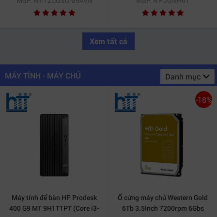
MSP: NY-12UGSO-894VN
MSP: NY-JGNH61
Windows 11 | Black)
10/Bạc) (2020)
Xem tất cả
MÁY TÍNH - MÁY CHỦ
Danh mục
-18%
Máy tính để bàn HP Prodesk
Ổ cứng máy chủ Western Gold
400 G9 MT 9H1T1PT (Core i3-
6Tb 3.5Inch 7200rpm 6Gbs