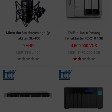
Micro thu âm chuyên nghiệp
Thiết bị lưu trữ mạng
Takstar GL-400
TerraMaster F2-210 1GB
(Chưa có ổ cứng)
0 VNĐ
4,500,000 VNĐ
MSP: TT-GL-400
MSP: NY-F2-210 1GB