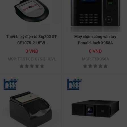
Thiết bị ký điện tử Sig200 ST-
Máy chấm công vân tay
CE1075-2-UEVL
Ronald Jack X958A
0 VNĐ
0 VNĐ
MSP: TT-ST-CE1075-2-UEVL
MSP: TT-X958A