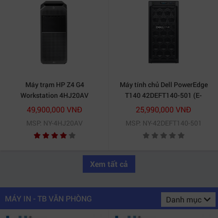
Máy trạm HP Z4 G4
Máy tính chủ Dell PowerEdge
Workstation 4HJ20AV
T140 42DEFT140-501 (E-
2224/8GB/1TB)
49,900,000 VNĐ
25,990,000 VNĐ
MSP: NY-4HJ20AV
MSP: NY-42DEFT140-501
Xem tất cả
MÁY IN - TB VĂN PHÒNG
Danh mục