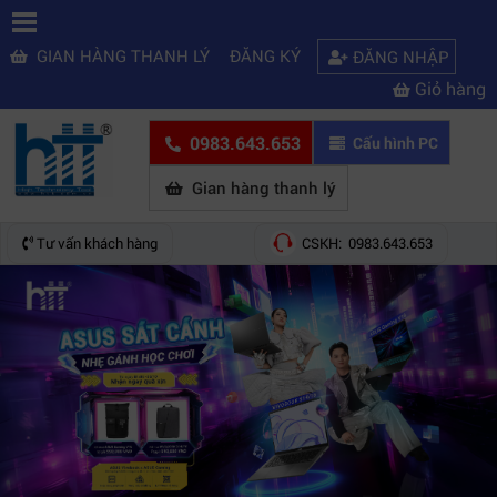
GIAN HÀNG THANH LÝ
ĐĂNG KÝ
ĐĂNG NHẬP
Giỏ hàng
0983.643.653
Cấu hình PC
Gian hàng thanh lý
Tư vấn khách hàng
CSKH: 0983.643.653