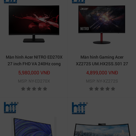
Màn hình Acer NITRO ED270X
Màn hình Gaming Acer
27 inch FHD VA 240Hz cong
XZ272S UM.HX2SS.S01 27
inch FHD 165Hz Cong
5,980,000 VNĐ
4,899,000 VNĐ
MSP: NY-ED270X
MSP: NY-XZ272S