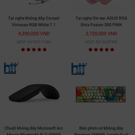
Tai nghe không dây Corsair
Tai nghe On-ear ASUS ROG
Virtuoso RGB White 7.1
Strix Fusion 300 PINK
Surround (CA-9011186-AP)
4,390,000 VNĐ
2,720,000 VNĐ
MSP: NY-9011186
MSP: NY-300PNK
Chuột không dây Microsoft Arc
Bàn phím cơ không dây
Mouse Bluetooth ELG-00005
Newmen GM680 Jungle Dual