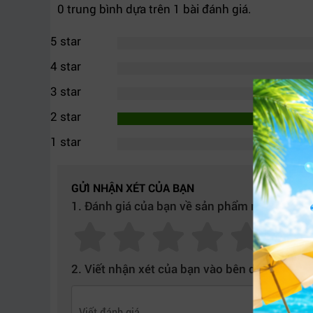
0 trung bình dựa trên 1 bài đánh giá.
Đế thép nặng 4,8 kg / 10,6 pound mang lại sự ổn
5 star
4 star
Ngoài ra bạn cũng có thể tham khảo thêm sản
3 star
Mọi chi tiết xin vui lòng liên hệ:
2 star
CÔNG TY TNHH THƯƠNG MẠI DỊCH VỤ HỢP T
1 star
Địa chỉ : 406/55 Cộng Hòa, Phường 13, Tân Bì
GỬI NHẬN XÉT CỦA BẠN
1. Đánh giá của bạn về sản phẩm này:
2. Viết nhận xét của bạn vào bên dưới: