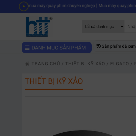
|
n mua máy quay phim chuyên nghiệp
Mua máy quay phim hd giá rẻ nê
Sản phẩm đã xem
DANH MỤC SẢN PHẨM
TRANG CHỦ
/
THIẾT BỊ KỸ XẢO
/
ELGATO
/
THIẾT BỊ KỸ XẢO