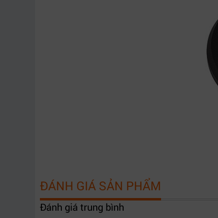
ĐÁNH GIÁ SẢN PHẨM
Đánh giá trung bình
Hỗ trợ thiết lập nhanh chóng, dễ dàng. Tương th