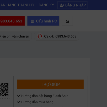
|
|
được wifi
Kinh nghiệm chọn mua máy quay phim giá rẻ bạn nên biết
IAN HÀNG THANH LÝ
ĐĂNG KÝ
ĐĂNG NHẬP
983.643.653
Cấu hình PC
Miễn phí vận chuyển
CSKH: 0983.643.653
TRỢ GIÚP
Hướng dẫn đặt hàng Flash Sale
Hướng dẫn mua hàng