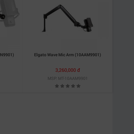
AN9901)
Elgato Wave Mic Arm (10AAM9901)
3,260,000 đ
MSP: MT-10AAM9901