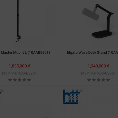
o Master Mount L (10AAB9901)
Elgato Wave Desk Stand (10A
1,835,000 đ
1,940,000 đ
MSP: MT-10AAB9901
MSP: MT-10AAU9901