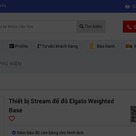
|
n mua của hãng nào?
Mách bạn 5 cách khắc phục laptop không kết nối 
G
0
Tìm kiếm
Profile
Tư vấn khách hàng
Bảo hành
PHỤ KIỆN
Thiết bị Stream đế đỡ Elgato Weighted
Base
Đảm bảo độ cân bằng cho hình ảnh.