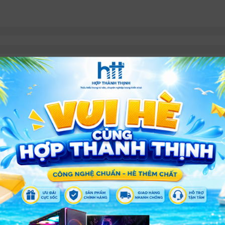
 định và tính di động cho các ứng dụng lắp đặt.
 phẩm ở
Tại Đây
HÀNH THỊNH
nh, Thành phố Hồ Chí Minh