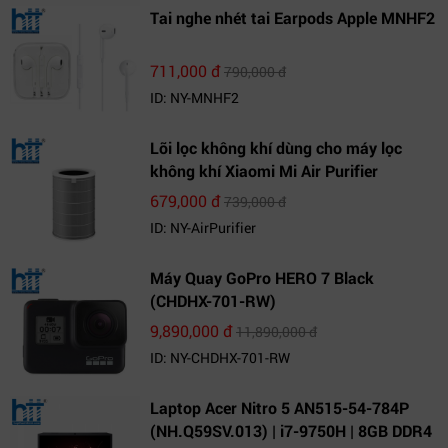
Tai nghe nhét tai Earpods Apple MNHF2
711,000 đ
790,000 đ
ID: NY-MNHF2
Lõi lọc không khí dùng cho máy lọc
không khí Xiaomi Mi Air Purifier
679,000 đ
739,000 đ
ID: NY-AirPurifier
Máy Quay GoPro HERO 7 Black
(CHDHX-701-RW)
9,890,000 đ
11,890,000 đ
ID: NY-CHDHX-701-RW
Laptop Acer Nitro 5 AN515-54-784P
(NH.Q59SV.013) | i7-9750H | 8GB DDR4