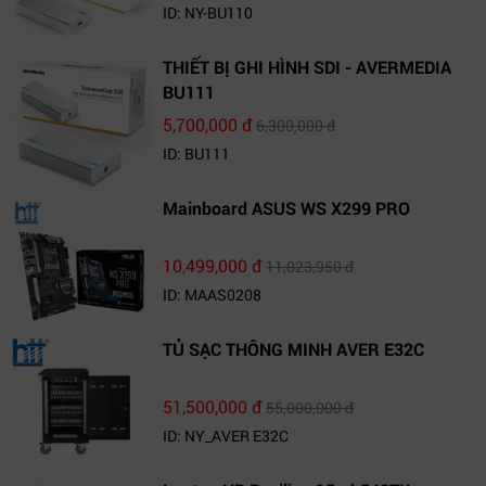
ID: NY-BU110
THIẾT BỊ GHI HÌNH SDI - AVERMEDIA
BU111
5,700,000 đ
6,300,000 đ
ID: BU111
Mainboard ASUS WS X299 PRO
10,499,000 đ
11,023,950 đ
ID: MAAS0208
TỦ SẠC THÔNG MINH AVER E32C
51,500,000 đ
55,000,000 đ
ID: NY_AVER E32C