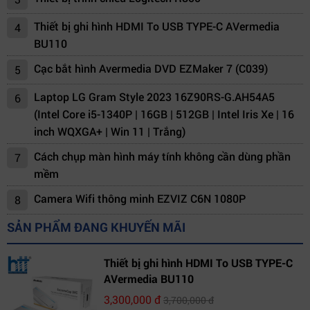
Thiết bị ghi hình HDMI To USB TYPE-C AVermedia
4
BU110
Cạc bắt hình Avermedia DVD EZMaker 7 (C039)
5
Laptop LG Gram Style 2023 16Z90RS-G.AH54A5
6
(Intel Core i5-1340P | 16GB | 512GB | Intel Iris Xe | 16
inch WQXGA+ | Win 11 | Trắng)
Cách chụp màn hình máy tính không cần dùng phần
7
mềm
Camera Wifi thông minh EZVIZ C6N 1080P
8
SẢN PHẨM ĐANG KHUYẾN MÃI
Thiết bị ghi hình HDMI To USB TYPE-C
AVermedia BU110
3,300,000 đ
3,700,000 đ