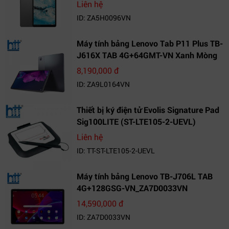
VN_ZA5H0096VN
Liên hệ
ID: ZA5H0096VN
Máy tính bảng Lenovo Tab P11 Plus TB-
J616X TAB 4G+64GMT-VN Xanh Mòng
Két_ZA9L0164VN
8,190,000 đ
ID: ZA9L0164VN
Thiết bị ký điện tử Evolis Signature Pad
Sig100LITE (ST-LTE105-2-UEVL)
Liên hệ
ID: TT-ST-LTE105-2-UEVL
Máy tính bảng Lenovo TB-J706L TAB
4G+128GSG-VN_ZA7D0033VN
14,590,000 đ
ID: ZA7D0033VN