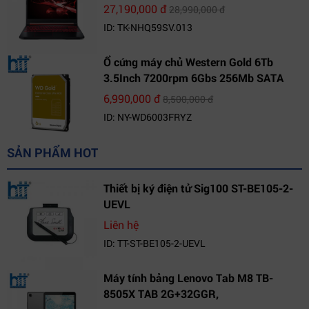
| 1TB HDD | GeForce GTX 1650 4GB |
27,190,000 đ
28,990,000 đ
15.6 FHD IPS | Win10
ID: TK-NHQ59SV.013
Ổ cứng máy chủ Western Gold 6Tb
3.5Inch 7200rpm 6Gbs 256Mb SATA
(WD6003FRYZ)
6,990,000 đ
8,500,000 đ
ID: NY-WD6003FRYZ
SẢN PHẨM HOT
Thiết bị ký điện tử Sig100 ST-BE105-2-
UEVL
Liên hệ
ID: TT-ST-BE105-2-UEVL
Máy tính bảng Lenovo Tab M8 TB-
8505X TAB 2G+32GGR,